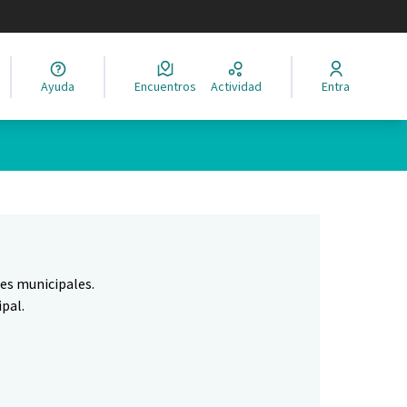
legir el idioma
Ayuda
Encuentros
Actividad
Entra
Leaflet
|
©
HERE maps
ina como puntos en el mapa. El elemento se puede utilizar con un 
nes municipales.
pal.