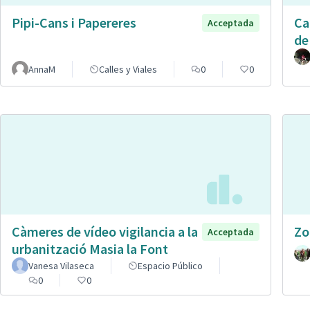
Pipi-Cans i Papereres
Ca
Acceptada
de
AnnaM
Calles y Viales
0
0
Càmeres de vídeo vigilancia a la
Zo
Acceptada
urbanització Masia la Font
Vanesa Vilaseca
Espacio Público
0
0