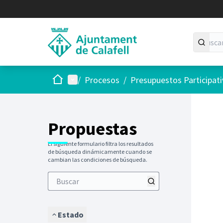
Inicio
Menú principal
/
Procesos
/
Presupuestos Participat
Saltar
El siguie
+
−
Propuestas
El siguiente formulario filtra los resultados
de búsqueda dinámicamente cuando se
cambian las condiciones de búsqueda.
Estado