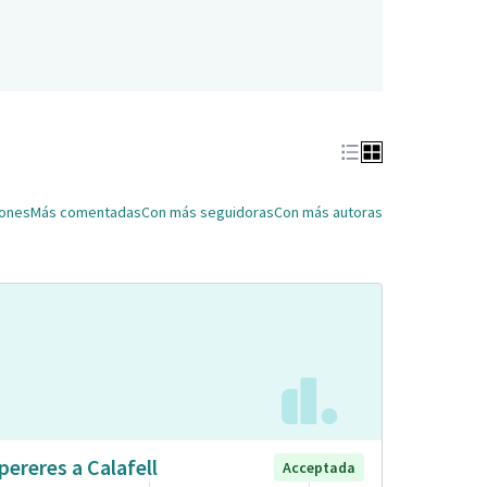
iones
Más comentadas
Con más seguidoras
Con más autoras
pereres a Calafell
Acceptada