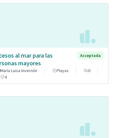
cesos al mar para las
Acceptada
rsonas mayores
María Luisa Invernón
Playas
0
4