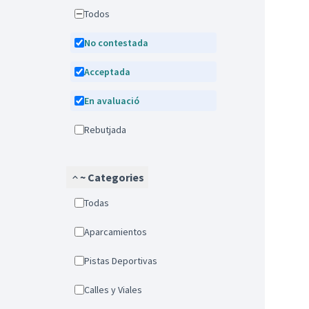
Todos
No contestada
Acceptada
En avaluació
Rebutjada
~ Categories
Todas
Aparcamientos
Pistas Deportivas
Calles y Viales