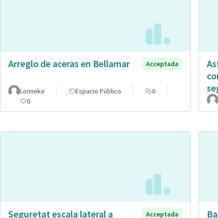
Arreglo de aceras en Bellamar
As
Acceptada
co
se
Lonneke
Espacio Público
0
0
Seguretat escala lateral a
Ba
Acceptada