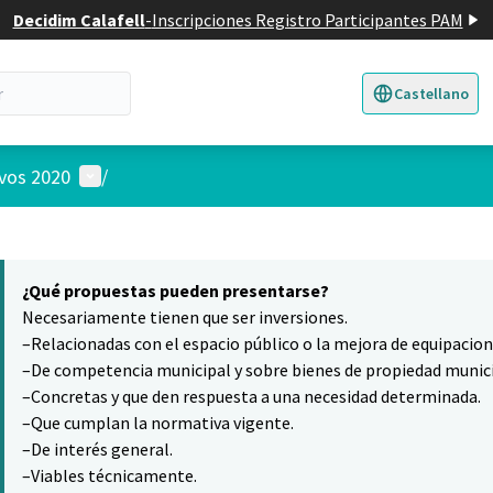
Decidim Calafell
-
Inscripciones Registro Participantes PAM
Castellano
Triar la llengua
E
Menú de usuario
ivos 2020
/
 el mapa
5
nte elemento es un mapa que presenta los componentes de esta pág
¿Qué propuestas pueden presentarse?
Necesariamente tienen que ser inversiones.
–Relacionadas con el espacio público o la mejora de equipacio
–De competencia municipal y sobre bienes de propiedad munici
–Concretas y que den respuesta a una necesidad determinada.
–Que cumplan la normativa vigente.
–De interés general.
–Viables técnicamente.