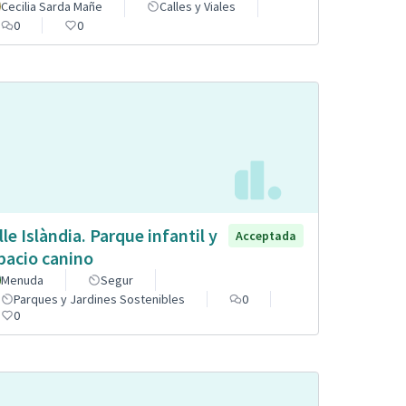
Cecilia Sarda Mañe
Calles y Viales
0
0
lle Islàndia. Parque infantil y
Acceptada
pacio canino
Menuda
Segur
Parques y Jardines Sostenibles
0
0