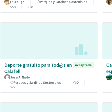
Laura Tgn
Parques y Jardines Sostenibles
0
0
Deporte gratuito para tod@s en
Ca
Acceptada
Calafell
es
Jose A. Nieto
Parques y Jardines Sostenibles
0
7