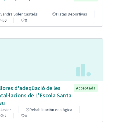
Sandra Soler Castells
Pistas Deportivas
0
0
llores d'adeqüació de les
Acceptada
atal·lacions de L'Escola Santa
eu
Javier
Rehabilitación ecológica
2
0