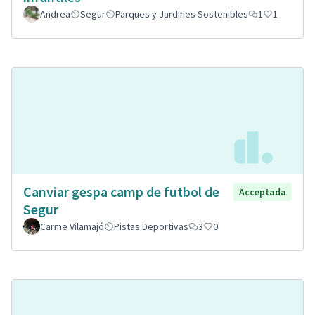
Andrea
Segur
Parques y Jardines Sostenibles
1
1
Canviar gespa camp de futbol de
Acceptada
Segur
Carme Vilamajó
Pistas Deportivas
3
0