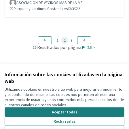
ASOCIACION DE VECINOS MAS DE LA MEL
Parques y Jardines Sostenibles
3
2
1
2
3
Resultados por página:
25
Ver todas las propuestas retiradas
Información sobre las cookies utilizadas en la página
web
Utilizamos cookies en nuestro sitio web para mejorar el rendimiento
Términos y condiciones de uso
y el contenido del mismo. Las cookies nos permiten ofrecer una
Configuración de cookies
experiencia de usuario y unos contenidos más personalizados desde
Decidim Calafell en X
Decidim Calafell en Facebook
Decidim Calafell en YouTube
Decidim Calafell en GitHub
nuestros canales de redes sociales.
(Enlace externo)
(Enlace externo)
(Enlace externo)
(Enlace externo)
Aceptar todas
Rechazarlas
Con licenci
(Enlace exte