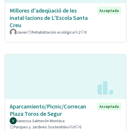
Millores d'adeqüació de les
Acceptada
inatal·lacions de L'Escola Santa
Creu
Javier
Rehabilitación ecológica
2
0
Aparcamiento/Picnic/Correcan
Acceptada
Plaza Toros de Segur
Vanessa Salmerón Montava
Parques y Jardines Sostenibles
0
0