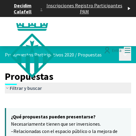
Decidim
Inscripciones Registro Participantes
-
Calafell
PAM
Menú
Entra
Menú p
Presupuestos Participativos 2020
/
Propuestas
Propuestas
Filtrar y buscar
Saltar el mapa
Leaflet
|
©
HERE maps
7
El siguiente elemento es un mapa que presenta los componentes 
+
¿Qué propuestas pueden presentarse?
−
Necesariamente tienen que ser inversiones.
–Relacionadas con el espacio público o la mejora de