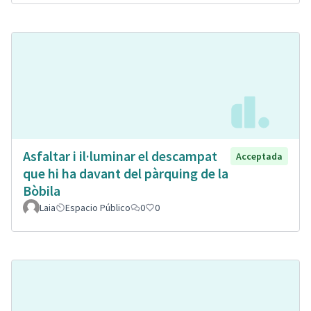
Asfaltar i il·luminar el descampat
Acceptada
que hi ha davant del pàrquing de la
Bòbila
Laia
Espacio Público
0
0