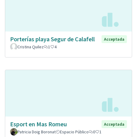
Porterías playa Segur de Calafell
Acceptada
Cristina Quilez
1
4
Esport en Mas Romeu
Acceptada
Patricia Doig Boronat
Espacio Público
0
1