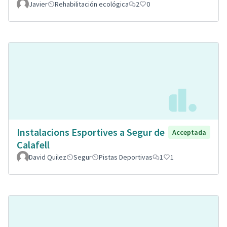
Javier
Rehabilitación ecológica
2
0
Instalacions Esportives a Segur de
Acceptada
Calafell
David Quilez
Segur
Pistas Deportivas
1
1