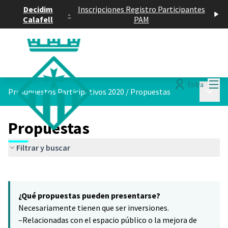
Decidim
Inscripciones Registro Participantes
-
Calafell
PAM
Menú
Entra
Menú p
Presupuestos Participativos 2020
/
Propuestas
Propuestas
Filtrar y buscar
Saltar el mapa
Leaflet
|
©
HERE maps
8
El siguiente elemento es un mapa que presenta los componentes 
+
¿Qué propuestas pueden presentarse?
−
Necesariamente tienen que ser inversiones.
–Relacionadas con el espacio público o la mejora de