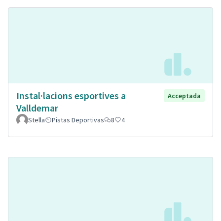
Instal·lacions esportives a
Acceptada
Valldemar
Stella
Pistas Deportivas
8
4