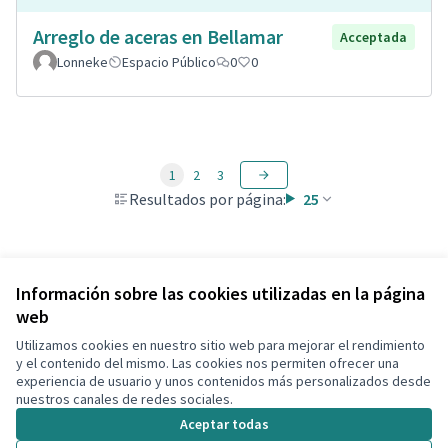
Arreglo de aceras en Bellamar
Acceptada
Lonneke
Espacio Público
0
0
1
2
3
Resultados por página:
25
Ver todas las propuestas retiradas
Información sobre las cookies utilizadas en la página
web
Utilizamos cookies en nuestro sitio web para mejorar el rendimiento
Términos y condiciones de uso
y el contenido del mismo. Las cookies nos permiten ofrecer una
Configuración de cookies
experiencia de usuario y unos contenidos más personalizados desde
Decidim Calafell en X
Decidim Calafell en Facebook
Decidim Calafell en YouTube
Decidim Calafell en GitHub
nuestros canales de redes sociales.
(Enlace externo)
(Enlace externo)
(Enlace externo)
(Enlace externo)
Aceptar todas