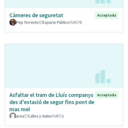
Càmeres de seguretat
Acceptada
Pep Torrents
Espacio Público
0
0
Asfaltar el tram de Lluís companys
Acceptada
des d'estació de segur fins pont de
mas mel
aroa
Calles y Viales
0
1