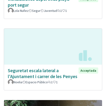
port segur
Lola Nuñez
Segur
Juventud
1
1
Seguretat escala lateral a
Acceptada
l'Ajuntament i carrer de les Penyes
Noelia
Espacio Público
1
1