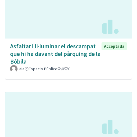
Asfaltar i il·luminar el descampat
Acceptada
que hi ha davant del pàrquing de la
Bòbila
Laia
Espacio Público
0
0