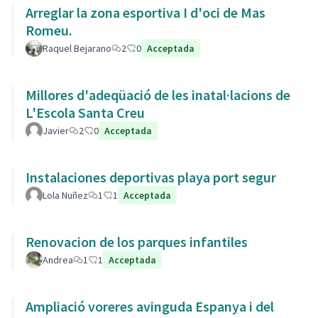
Arreglar la zona esportiva I d'oci de Mas
Romeu.
Raquel Bejarano
2
0
Acceptada
Millores d'adeqüació de les inatal·lacions de
L'Escola Santa Creu
Javier
2
0
Acceptada
Instalaciones deportivas playa port segur
Lola Nuñez
1
1
Acceptada
Renovacion de los parques infantiles
Andrea
1
1
Acceptada
Ampliació voreres avinguda Espanya i del