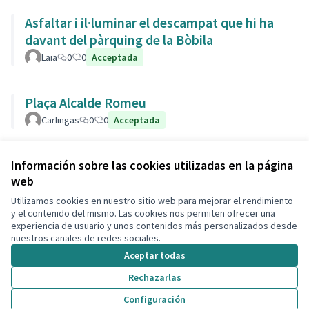
Asfaltar i il·luminar el descampat que hi ha
davant del pàrquing de la Bòbila
Laia
0
0
Acceptada
Plaça Alcalde Romeu
Carlingas
0
0
Acceptada
Ver todas las propuestas retiradas
Información sobre las cookies utilizadas en la página
web
Utilizamos cookies en nuestro sitio web para mejorar el rendimiento
Términos y condiciones de uso
y el contenido del mismo. Las cookies nos permiten ofrecer una
Configuración de cookies
experiencia de usuario y unos contenidos más personalizados desde
Decidim Calafell en X
Decidim Calafell en Facebook
Decidim Calafell en YouTube
Decidim Calafell en GitHub
nuestros canales de redes sociales.
(Enlace externo)
(Enlace externo)
(Enlace externo)
(Enlace externo)
Aceptar todas
Rechazarlas
Con licenci
(Enlace exte
Configuración
(Enlace externo)
Web creada con
software libre
.