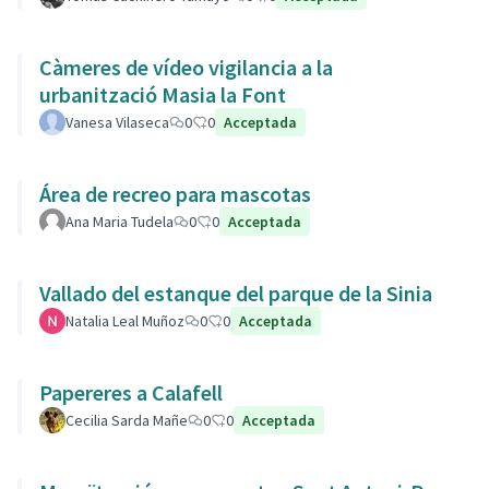
Càmeres de vídeo vigilancia a la
urbanització Masia la Font
Vanesa Vilaseca
0
0
Acceptada
Área de recreo para mascotas
Ana Maria Tudela
0
0
Acceptada
Vallado del estanque del parque de la Sinia
Natalia Leal Muñoz
0
0
Acceptada
Papereres a Calafell
Cecilia Sarda Mañe
0
0
Acceptada