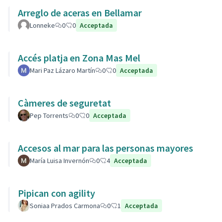
Arreglo de aceras en Bellamar
Lonneke
0
0
Acceptada
Accés platja en Zona Mas Mel
Mari Paz Lázaro Martín
0
0
Acceptada
Càmeres de seguretat
Pep Torrents
0
0
Acceptada
Accesos al mar para las personas mayores
María Luisa Invernón
0
4
Acceptada
Pipican con agility
Soniaa Prados Carmona
0
1
Acceptada