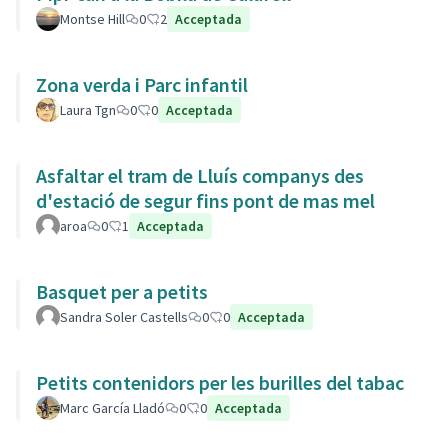
Montse Hill
0
2
Acceptada
Zona verda i Parc infantil
Laura Tgn
0
0
Acceptada
Asfaltar el tram de Lluís companys des
d'estació de segur fins pont de mas mel
aroa
0
1
Acceptada
Basquet per a petits
Sandra Soler Castells
0
0
Acceptada
Petits contenidors per les burilles del tabac
Marc García Lladó
0
0
Acceptada