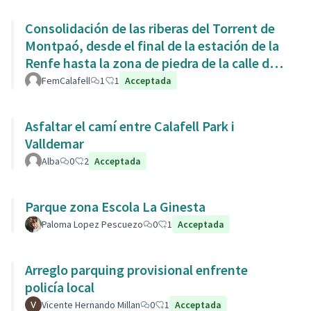
Consolidación de las riberas del Torrent de
Montpaó, desde el final de la estación de la
Renfe hasta la zona de piedra de la calle de
L’Estany.
FemCalafell
1
1
Acceptada
Asfaltar el camí entre Calafell Park i
Valldemar
Alba
0
2
Acceptada
Parque zona Escola La Ginesta
Paloma Lopez Pescuezo
0
1
Acceptada
Arreglo parquing provisional enfrente
policía local
Vicente Hernando Millan
0
1
Acceptada