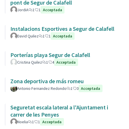
pont de Segur de Calafell
JordiA
1
1
Acceptada
Instalacions Esportives a Segur de Calafell
David Quilez
1
1
Acceptada
Porterías playa Segur de Calafell
Cristina Quilez
1
4
Acceptada
Zona deportiva de más romeu
Antonio Fernandez Redondo
1
0
Acceptada
Seguretat escala lateral a l'Ajuntament i
carrer de les Penyes
Noelia
1
1
Acceptada