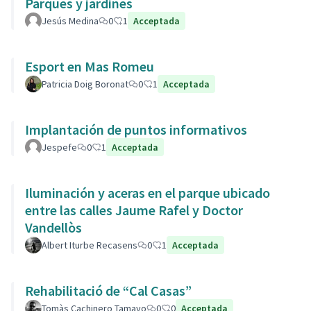
Parques y jardines
Jesús Medina
0
1
Acceptada
Esport en Mas Romeu
Patricia Doig Boronat
0
1
Acceptada
Implantación de puntos informativos
Jespefe
0
1
Acceptada
Iluminación y aceras en el parque ubicado
entre las calles Jaume Rafel y Doctor
Vandellòs
Albert Iturbe Recasens
0
1
Acceptada
Rehabilitació de “Cal Casas”
Tomàs Cachinero Tamayo
0
0
Acceptada