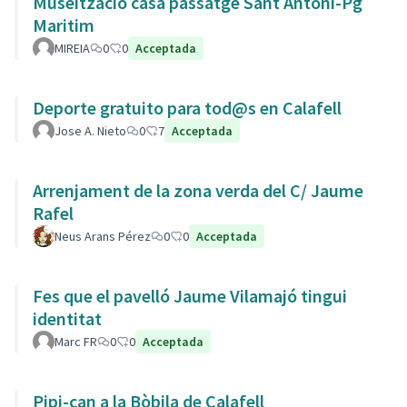
Museïtzació casa passatge Sant Antoni-Pg
Maritim
MIREIA
0
0
Acceptada
Deporte gratuito para tod@s en Calafell
Jose A. Nieto
0
7
Acceptada
Arrenjament de la zona verda del C/ Jaume
Rafel
Neus Arans Pérez
0
0
Acceptada
Fes que el pavelló Jaume Vilamajó tingui
identitat
Marc FR
0
0
Acceptada
Pipi-can a la Bòbila de Calafell