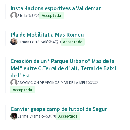
Instal·lacions esportives a Valldemar
Stella
8
6
Acceptada
Pla de Mobilitat a Mas Romeu
Ramon Ferré Solé
4
0
Acceptada
Creación de un “Parque Urbano” Mas de la
Mel" entre C.Terral de d' alt, Terral de Baix i
de l' Est.
ASOCIACION DE VECINOS MAS DE LA MEL
3
2
Acceptada
Canviar gespa camp de futbol de Segur
Carme Vilamajó
3
0
Acceptada