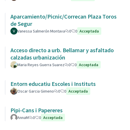
Aparcamiento/Picnic/Correcan Plaza Toros
de Segur
Vanessa Salmerón Montava
0
0
Acceptada
Acceso directo a urb. Bellamar y asfaltado
calzadas urbanización
Maria Reyes Guerra Suarez
0
0
Acceptada
Entorn educatiu Escoles i Instituts
Oscar Garcia Gimeno
0
0
Acceptada
Pipi-Cans i Papereres
AnnaM
0
0
Acceptada