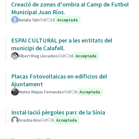
Creació de zones d'ombra al Camp de Futbol
Municipal Juan Ríos.
Natalia Tabi
0
10
Acceptada
ESPAI CULTURAL per a les entitats del
municipi de Calafell.
Albert Roig Llevadies
0
16
Acceptada
Placas Fotovoltaicas en edificios del
Ajuntament
Mateo Mejias Fernandez
0
0
Acceptada
Instal·lació pèrgoles parc de la Sínia
Ariadna Bou
0
0
Acceptada