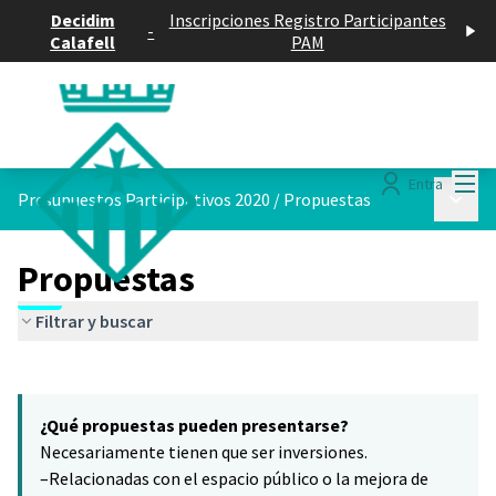
Decidim
Inscripciones Registro Participantes
-
Calafell
PAM
Menú
Entra
Menú p
Presupuestos Participativos 2020
/
Propuestas
Propuestas
Filtrar y buscar
Saltar el mapa
Leaflet
|
©
HERE maps
16
El siguiente elemento es un mapa que presenta los componentes 
+
¿Qué propuestas pueden presentarse?
−
Necesariamente tienen que ser inversiones.
–Relacionadas con el espacio público o la mejora de