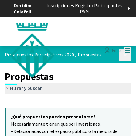
Decidim
Inscripciones Registro Participantes
-
Calafell
PAM
Menú
Entra
Menú p
Presupuestos Participativos 2020
/
Propuestas
Propuestas
Filtrar y buscar
Saltar el mapa
Leaflet
|
©
HERE maps
6
El siguiente elemento es un mapa que presenta los componentes 
+
¿Qué propuestas pueden presentarse?
−
Necesariamente tienen que ser inversiones.
–Relacionadas con el espacio público o la mejora de