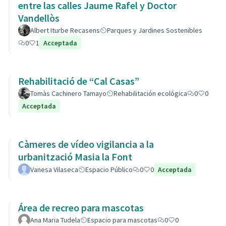
entre las calles Jaume Rafel y Doctor
Vandellòs
Albert Iturbe Recasens
Parques y Jardines Sostenibles
0
1
Acceptada
Rehabilitació de “Cal Casas”
Tomàs Cachinero Tamayo
Rehabilitación ecológica
0
0
Acceptada
Càmeres de vídeo vigilancia a la
urbanització Masia la Font
Vanesa Vilaseca
Espacio Público
0
0
Acceptada
Área de recreo para mascotas
Ana Maria Tudela
Espacio para mascotas
0
0