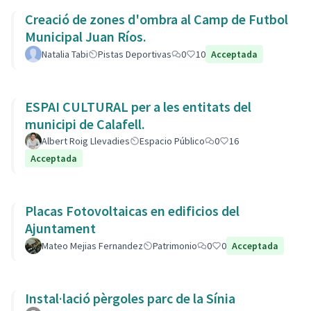
Creació de zones d'ombra al Camp de Futbol
Municipal Juan Ríos.
Natalia Tabi
Pistas Deportivas
0
10
Acceptada
ESPAI CULTURAL per a les entitats del
municipi de Calafell.
Albert Roig Llevadies
Espacio Público
0
16
Acceptada
Placas Fotovoltaicas en edificios del
Ajuntament
Mateo Mejias Fernandez
Patrimonio
0
0
Acceptada
Instal·lació pèrgoles parc de la Sínia