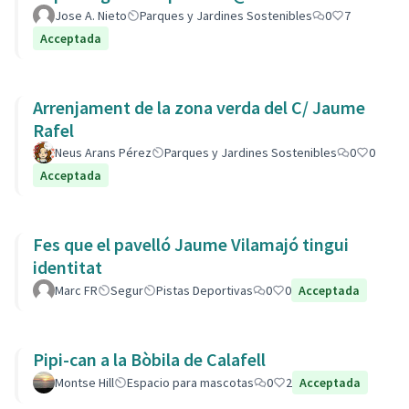
Jose A. Nieto
Parques y Jardines Sostenibles
0
7
Acceptada
Arrenjament de la zona verda del C/ Jaume
Rafel
Neus Arans Pérez
Parques y Jardines Sostenibles
0
0
Acceptada
Fes que el pavelló Jaume Vilamajó tingui
identitat
Marc FR
Segur
Pistas Deportivas
0
0
Acceptada
Pipi-can a la Bòbila de Calafell
Montse Hill
Espacio para mascotas
0
2
Acceptada