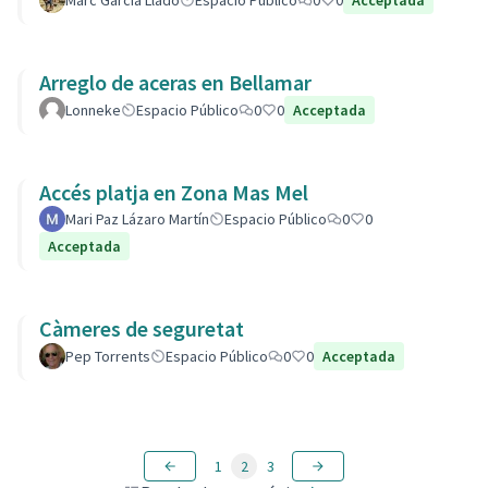
Marc García Lladó
Espacio Público
0
0
Acceptada
Arreglo de aceras en Bellamar
Lonneke
Espacio Público
0
0
Acceptada
Accés platja en Zona Mas Mel
Mari Paz Lázaro Martín
Espacio Público
0
0
Acceptada
Càmeres de seguretat
Pep Torrents
Espacio Público
0
0
Acceptada
1
2
3