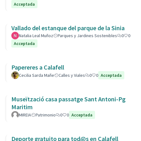
Acceptada
Vallado del estanque del parque de la Sinia
Natalia Leal Muñoz
Parques y Jardines Sostenibles
0
0
Acceptada
Papereres a Calafell
Cecilia Sarda Mañe
Calles y Viales
0
0
Acceptada
Museïtzació casa passatge Sant Antoni-Pg
Maritim
MIREIA
Patrimonio
0
0
Acceptada
Deporte gratuito para tod@s en Calafell