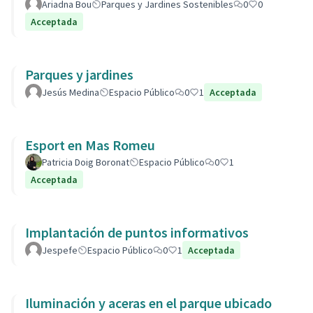
Ariadna Bou
Parques y Jardines Sostenibles
0
0
Acceptada
Parques y jardines
Jesús Medina
Espacio Público
0
1
Acceptada
Esport en Mas Romeu
Patricia Doig Boronat
Espacio Público
0
1
Acceptada
Implantación de puntos informativos
Jespefe
Espacio Público
0
1
Acceptada
Iluminación y aceras en el parque ubicado