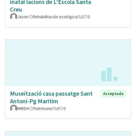
inatal·lacions de L'Escola Santa
Creu
Javier
Rehabilitación ecológica
2
0
Museïtzació casa passatge Sant
Acceptada
Antoni-Pg Maritim
MIREIA
Patrimonio
0
0