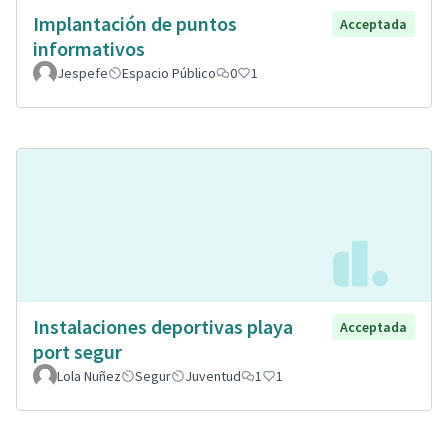
Implantación de puntos
Acceptada
informativos
Jespefe
Espacio Público
0
1
Instalaciones deportivas playa
Acceptada
port segur
Lola Nuñez
Segur
Juventud
1
1