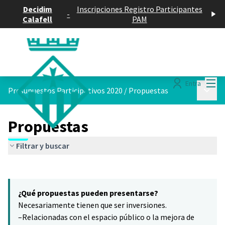
Decidim
Inscripciones Registro Participantes
-
Calafell
PAM
Menú
Entra
Menú p
Presupuestos Participativos 2020
/
Propuestas
Propuestas
Filtrar y buscar
Saltar el mapa
Leaflet
|
©
HERE maps
13
El siguiente elemento es un mapa que presenta los componentes 
+
¿Qué propuestas pueden presentarse?
−
Necesariamente tienen que ser inversiones.
–Relacionadas con el espacio público o la mejora de