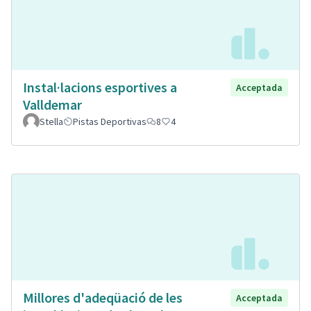
Instal·lacions esportives a
Acceptada
Valldemar
Stella
Pistas Deportivas
8
4
Millores d'adeqüació de les
Acceptada