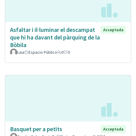
Asfaltar i il·luminar el descampat
Acceptada
que hi ha davant del pàrquing de la
Bòbila
Laia
Espacio Público
0
0
Basquet per a petits
Acceptada