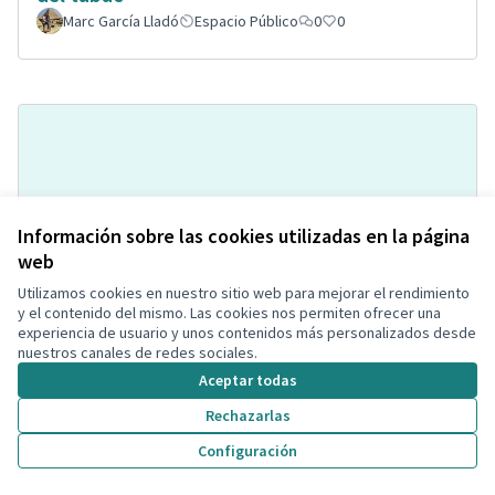
Marc García Lladó
Espacio Público
0
0
Información sobre las cookies utilizadas en la página
web
Utilizamos cookies en nuestro sitio web para mejorar el rendimiento
Pipi-can a la Bòbila de Calafell
Acceptada
y el contenido del mismo. Las cookies nos permiten ofrecer una
Montse Hill
Espacio para mascotas
0
2
experiencia de usuario y unos contenidos más personalizados desde
nuestros canales de redes sociales.
Aceptar todas
Rechazarlas
Configuración