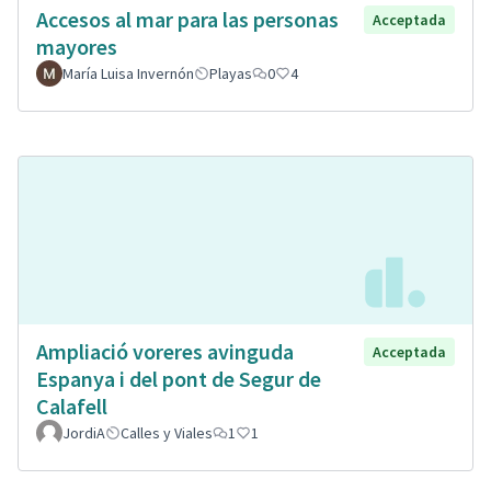
Accesos al mar para las personas
Acceptada
mayores
María Luisa Invernón
Playas
0
4
Ampliació voreres avinguda
Acceptada
Espanya i del pont de Segur de
Calafell
JordiA
Calles y Viales
1
1