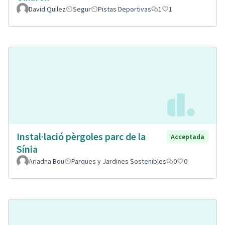
David Quilez
Segur
Pistas Deportivas
1
1
Instal·lació pèrgoles parc de la
Acceptada
Sínia
Ariadna Bou
Parques y Jardines Sostenibles
0
0