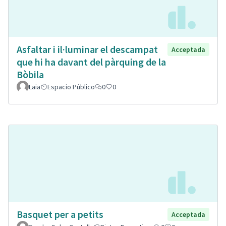
Asfaltar i il·luminar el descampat
Acceptada
que hi ha davant del pàrquing de la
Bòbila
Laia
Espacio Público
0
0
Basquet per a petits
Acceptada