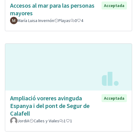
Accesos al mar para las personas
Acceptada
mayores
María Luisa Invernón
Playas
0
4
Ampliació voreres avinguda
Acceptada
Espanya i del pont de Segur de
Calafell
JordiA
Calles y Viales
1
1