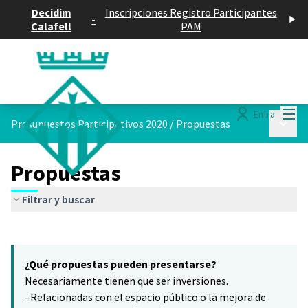
Decidim
Inscripciones Registro Participantes
-
Calafell
PAM
Menú
Entra
Menú p
Presupuestos Participativos 2020
/
Propuestas
Propuestas
Filtrar y buscar
Saltar el mapa
Leaflet
|
©
HERE maps
7
El siguiente elemento es un mapa que presenta los componentes 
+
¿Qué propuestas pueden presentarse?
−
Necesariamente tienen que ser inversiones.
–Relacionadas con el espacio público o la mejora de