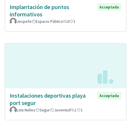
Implantación de puntos
Acceptada
informativos
Jespefe
Espacio Público
0
1
Instalaciones deportivas playa
Acceptada
port segur
Lola Nuñez
Segur
Juventud
1
1