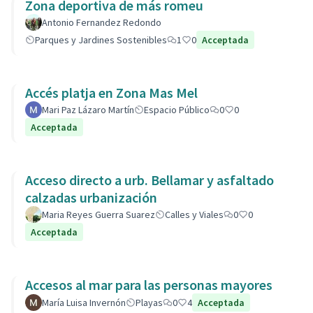
Zona deportiva de más romeu
Antonio Fernandez Redondo
Parques y Jardines Sostenibles
1
0
Acceptada
Accés platja en Zona Mas Mel
Mari Paz Lázaro Martín
Espacio Público
0
0
Acceptada
Acceso directo a urb. Bellamar y asfaltado
calzadas urbanización
Maria Reyes Guerra Suarez
Calles y Viales
0
0
Acceptada
Accesos al mar para las personas mayores
María Luisa Invernón
Playas
0
4
Acceptada