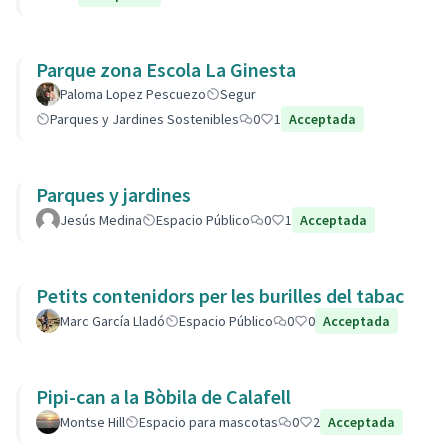
Parque zona Escola La Ginesta
Paloma Lopez Pescuezo
Segur
Parques y Jardines Sostenibles
0
1
Acceptada
Parques y jardines
Jesús Medina
Espacio Público
0
1
Acceptada
Petits contenidors per les burilles del tabac
Marc García Lladó
Espacio Público
0
0
Acceptada
Pipi-can a la Bòbila de Calafell
Montse Hill
Espacio para mascotas
0
2
Acceptada