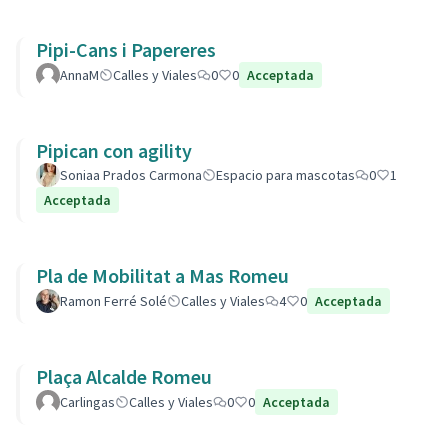
Pipi-Cans i Papereres
AnnaM
Calles y Viales
0
0
Acceptada
Pipican con agility
Soniaa Prados Carmona
Espacio para mascotas
0
1
Acceptada
Pla de Mobilitat a Mas Romeu
Ramon Ferré Solé
Calles y Viales
4
0
Acceptada
Plaça Alcalde Romeu
Carlingas
Calles y Viales
0
0
Acceptada