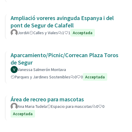
Ampliació voreres avinguda Espanya i del
pont de Segur de Calafell
JordiA
Calles y Viales
1
1
Acceptada
Aparcamiento/Picnic/Correcan Plaza Toros
de Segur
Vanessa Salmerón Montava
Parques y Jardines Sostenibles
0
0
Acceptada
Área de recreo para mascotas
Ana Maria Tudela
Espacio para mascotas
0
0
Acceptada