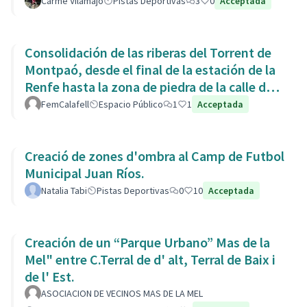
Carme Vilamajó
Pistas Deportivas
3
0
Acceptada
Consolidación de las riberas del Torrent de
Montpaó, desde el final de la estación de la
Renfe hasta la zona de piedra de la calle de
L’Estany.
FemCalafell
Espacio Público
1
1
Acceptada
Creació de zones d'ombra al Camp de Futbol
Municipal Juan Ríos.
Natalia Tabi
Pistas Deportivas
0
10
Acceptada
Creación de un “Parque Urbano” Mas de la
Mel" entre C.Terral de d' alt, Terral de Baix i
de l' Est.
ASOCIACION DE VECINOS MAS DE LA MEL