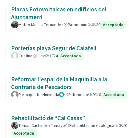
Placas Fotovoltaicas en edificios del
Ajuntament
Mateo Mejias Fernandez
Patrimonio
0
0
Acceptada
Porterías playa Segur de Calafell
Cristina Quilez
1
4
Acceptada
Reformar l'espai de la Maquinilla a la
Confraria de Pescadors
Participante eliminada
Administrador
Patrimonio
0
0
Acceptada
Rehabilitació de “Cal Casas”
Tomàs Cachinero Tamayo
Rehabilitación ecológica
0
0
Acceptada