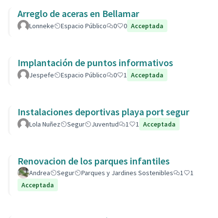
Arreglo de aceras en Bellamar
Lonneke
Espacio Público
0
0
Acceptada
Implantación de puntos informativos
Jespefe
Espacio Público
0
1
Acceptada
Instalaciones deportivas playa port segur
Lola Nuñez
Segur
Juventud
1
1
Acceptada
Renovacion de los parques infantiles
Andrea
Segur
Parques y Jardines Sostenibles
1
1
Acceptada