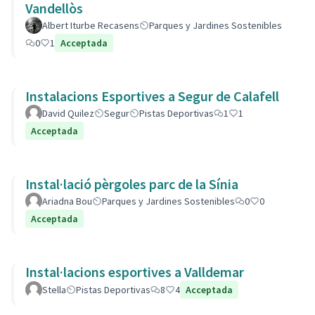
Vandellòs
Albert Iturbe Recasens
Parques y Jardines Sostenibles
0
1
Acceptada
Instalacions Esportives a Segur de Calafell
David Quilez
Segur
Pistas Deportivas
1
1
Acceptada
Instal·lació pèrgoles parc de la Sínia
Ariadna Bou
Parques y Jardines Sostenibles
0
0
Acceptada
Instal·lacions esportives a Valldemar
Stella
Pistas Deportivas
8
4
Acceptada