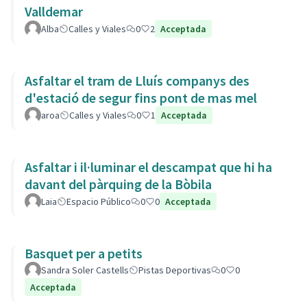
Valldemar
Alba
Calles y Viales
0
2
Acceptada
Asfaltar el tram de Lluís companys des
d'estació de segur fins pont de mas mel
aroa
Calles y Viales
0
1
Acceptada
Asfaltar i il·luminar el descampat que hi ha
davant del pàrquing de la Bòbila
Laia
Espacio Público
0
0
Acceptada
Basquet per a petits
Sandra Soler Castells
Pistas Deportivas
0
0
Acceptada