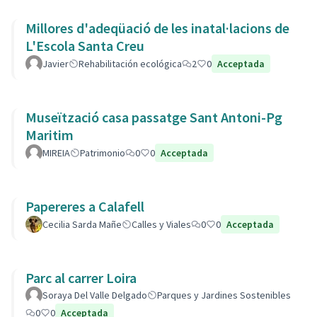
Millores d'adeqüació de les inatal·lacions de
L'Escola Santa Creu
Javier
Rehabilitación ecológica
2
0
Acceptada
Museïtzació casa passatge Sant Antoni-Pg
Maritim
MIREIA
Patrimonio
0
0
Acceptada
Papereres a Calafell
Cecilia Sarda Mañe
Calles y Viales
0
0
Acceptada
Parc al carrer Loira
Soraya Del Valle Delgado
Parques y Jardines Sostenibles
0
0
Acceptada