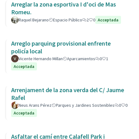
Arreglar la zona esportiva I d'oci de Mas
Romeu.
Raquel Bejarano
Espacio Público
2
0
Acceptada
Arreglo parquing provisional enfrente
policía local
Vicente Hernando Millan
Aparcamientos
0
1
Acceptada
Arrenjament de la zona verda del C/ Jaume
Rafel
Neus Arans Pérez
Parques y Jardines Sostenibles
0
0
Acceptada
Asfaltar el camí entre Calafell Park i