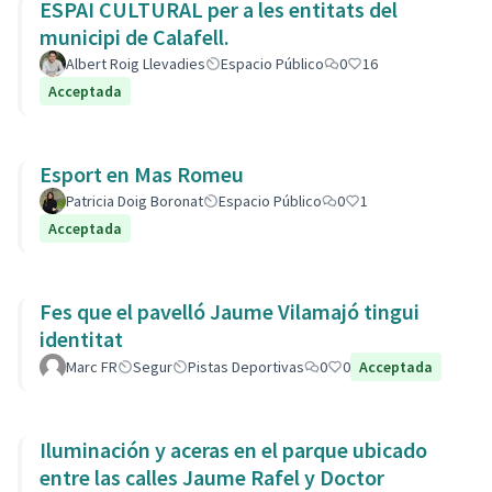
ESPAI CULTURAL per a les entitats del
municipi de Calafell.
Albert Roig Llevadies
Espacio Público
0
16
Acceptada
Esport en Mas Romeu
Patricia Doig Boronat
Espacio Público
0
1
Acceptada
Fes que el pavelló Jaume Vilamajó tingui
identitat
Marc FR
Segur
Pistas Deportivas
0
0
Acceptada
Iluminación y aceras en el parque ubicado
entre las calles Jaume Rafel y Doctor