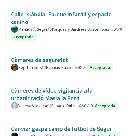
Calle Islàndia. Parque infantil y espacio
canino
Menuda
Segur
Parques y Jardines Sostenibles
0
0
Acceptada
Càmeres de seguretat
Pep Torrents
Espacio Público
0
0
Acceptada
Càmeres de vídeo vigilancia a la
urbanització Masia la Font
Vanesa Vilaseca
Espacio Público
0
0
Acceptada
Canviar gespa camp de futbol de Segur