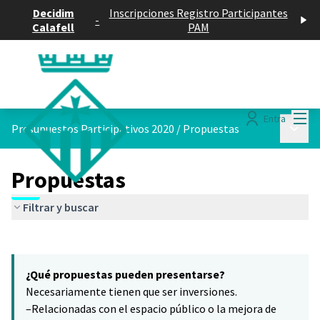
Decidim
Inscripciones Registro Participantes
-
Calafell
PAM
Menú
Entra
Menú p
Presupuestos Participativos 2020
/
Propuestas
Propuestas
Filtrar y buscar
Saltar el mapa
Leaflet
|
©
HERE maps
16
El siguiente elemento es un mapa que presenta los componentes 
+
¿Qué propuestas pueden presentarse?
−
Necesariamente tienen que ser inversiones.
–Relacionadas con el espacio público o la mejora de