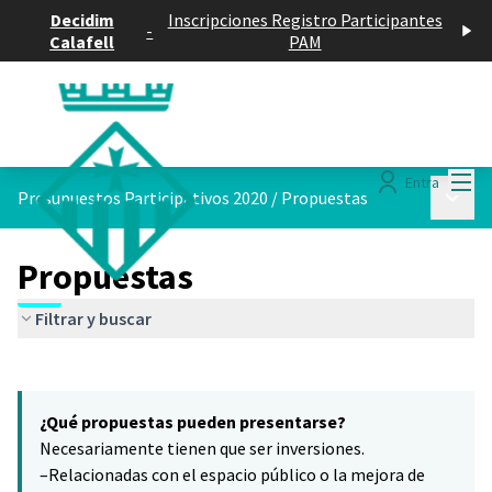
Decidim
Inscripciones Registro Participantes
-
Calafell
PAM
Menú
Entra
Menú p
Presupuestos Participativos 2020
/
Propuestas
Propuestas
Filtrar y buscar
Saltar el mapa
Leaflet
|
©
HERE maps
3
El siguiente elemento es un mapa que presenta los componentes 
+
¿Qué propuestas pueden presentarse?
−
Necesariamente tienen que ser inversiones.
–Relacionadas con el espacio público o la mejora de