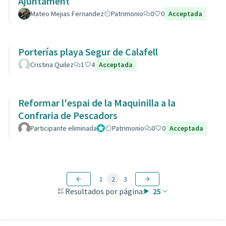
Ajuntament
Mateo Mejias Fernandez
Patrimonio
0
0
Acceptada
Porterías playa Segur de Calafell
Cristina Quilez
1
4
Acceptada
Reformar l'espai de la Maquinilla a la
Confraria de Pescadors
Participante eliminada
Administrador
Patrimonio
0
0
Acceptada
1
2
3
Resultados por página:
25