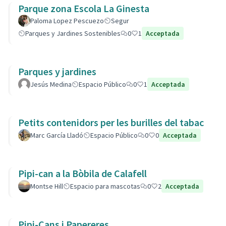
Parque zona Escola La Ginesta
Paloma Lopez Pescuezo
Segur
Parques y Jardines Sostenibles
0
1
Acceptada
Parques y jardines
Jesús Medina
Espacio Público
0
1
Acceptada
Petits contenidors per les burilles del tabac
Marc García Lladó
Espacio Público
0
0
Acceptada
Pipi-can a la Bòbila de Calafell
Montse Hill
Espacio para mascotas
0
2
Acceptada
Pipi-Cans i Papereres