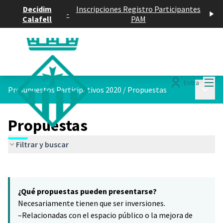
Decidim
Inscripciones Registro Participantes
-
Calafell
PAM
Menú
Entra
Menú p
Presupuestos Participativos 2020
/
Propuestas
Propuestas
Filtrar y buscar
Saltar el mapa
Leaflet
|
©
HERE maps
El siguiente elemento es un mapa que presenta los componentes 
+
¿Qué propuestas pueden presentarse?
−
Necesariamente tienen que ser inversiones.
–Relacionadas con el espacio público o la mejora de