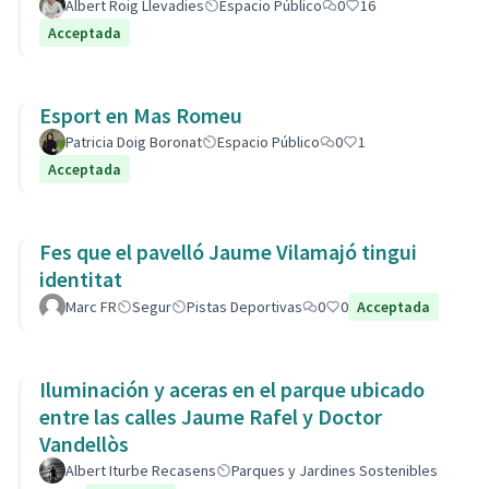
Albert Roig Llevadies
Espacio Público
0
16
Acceptada
Esport en Mas Romeu
Patricia Doig Boronat
Espacio Público
0
1
Acceptada
Fes que el pavelló Jaume Vilamajó tingui
identitat
Marc FR
Segur
Pistas Deportivas
0
0
Acceptada
Iluminación y aceras en el parque ubicado
entre las calles Jaume Rafel y Doctor
Vandellòs
Albert Iturbe Recasens
Parques y Jardines Sostenibles