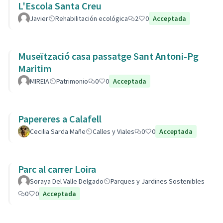
L'Escola Santa Creu
Javier
Rehabilitación ecológica
2
0
Acceptada
Museïtzació casa passatge Sant Antoni-Pg
Maritim
MIREIA
Patrimonio
0
0
Acceptada
Papereres a Calafell
Cecilia Sarda Mañe
Calles y Viales
0
0
Acceptada
Parc al carrer Loira
Soraya Del Valle Delgado
Parques y Jardines Sostenibles
0
0
Acceptada