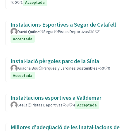
0
1
Acceptada
Instalacions Esportives a Segur de Calafell
David Quilez
Segur
Pistas Deportivas
1
1
Acceptada
Instal·lació pèrgoles parc de la Sínia
Ariadna Bou
Parques y Jardines Sostenibles
0
0
Acceptada
Instal·lacions esportives a Valldemar
Stella
Pistas Deportivas
8
4
Acceptada
Millores d'adeqüació de les inatal·lacions de