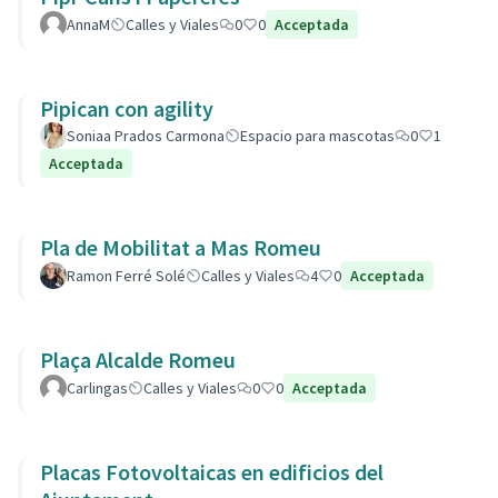
AnnaM
Calles y Viales
0
0
Acceptada
Pipican con agility
Soniaa Prados Carmona
Espacio para mascotas
0
1
Acceptada
Pla de Mobilitat a Mas Romeu
Ramon Ferré Solé
Calles y Viales
4
0
Acceptada
Plaça Alcalde Romeu
Carlingas
Calles y Viales
0
0
Acceptada
Placas Fotovoltaicas en edificios del