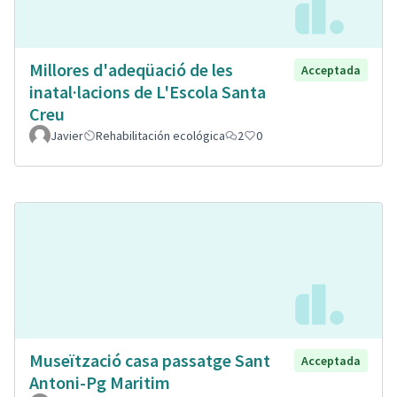
Millores d'adeqüació de les
Acceptada
inatal·lacions de L'Escola Santa
Creu
Javier
Rehabilitación ecológica
2
0
Museïtzació casa passatge Sant
Acceptada
Antoni-Pg Maritim