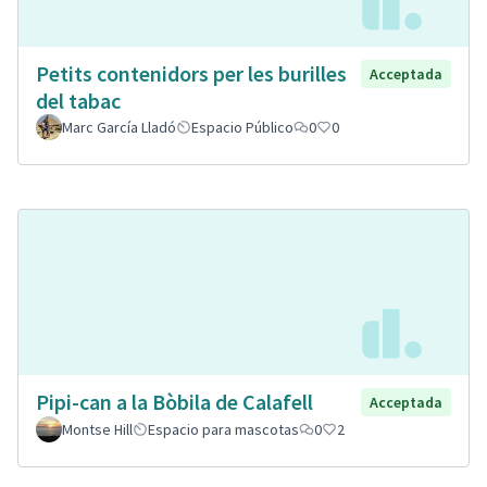
Petits contenidors per les burilles
Acceptada
del tabac
Marc García Lladó
Espacio Público
0
0
Pipi-can a la Bòbila de Calafell
Acceptada
Montse Hill
Espacio para mascotas
0
2