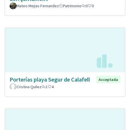
Mateo Mejias Fernandez
Patrimonio
0
0
Porterías playa Segur de Calafell
Acceptada
Cristina Quilez
1
4