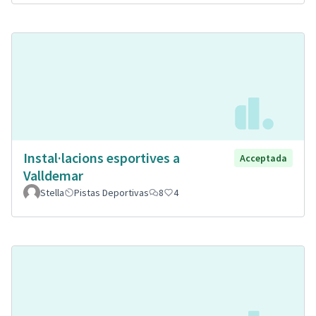
Instal·lacions esportives a
Acceptada
Valldemar
Stella
Pistas Deportivas
8
4