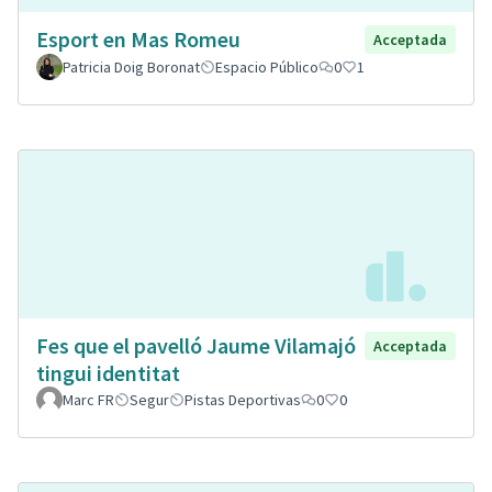
Esport en Mas Romeu
Acceptada
Patricia Doig Boronat
Espacio Público
0
1
Fes que el pavelló Jaume Vilamajó
Acceptada
tingui identitat
Marc FR
Segur
Pistas Deportivas
0
0