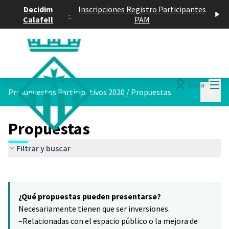
Decidim
Inscripciones Registro Participantes
-
Calafell
PAM
Menú
Entra
Menú p
Presupuestos Participativos 2020
/
Propuestas
Propuestas
Filtrar y buscar
Saltar el mapa
Leaflet
|
©
HERE maps
El siguiente elemento es un mapa que presenta los componentes 
+
¿Qué propuestas pueden presentarse?
−
Necesariamente tienen que ser inversiones.
–Relacionadas con el espacio público o la mejora de