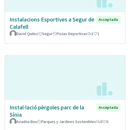
Instalacions Esportives a Segur de
Acceptada
Calafell
David Quilez
Segur
Pistas Deportivas
1
1
Instal·lació pèrgoles parc de la
Acceptada
Sínia
Ariadna Bou
Parques y Jardines Sostenibles
0
0