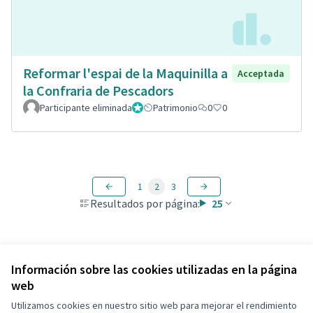
Reformar l'espai de la Maquinilla a
Acceptada
la Confraria de Pescadors
Participante eliminada
Administrador
Patrimonio
0
0
1
2
3
Resultados por página:
25
Ver todas las propuestas retiradas
Información sobre las cookies utilizadas en la página
web
Utilizamos cookies en nuestro sitio web para mejorar el rendimiento
Términos y condiciones de uso