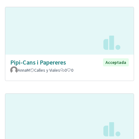
Pipi-Cans i Papereres
Acceptada
AnnaM
Calles y Viales
0
0