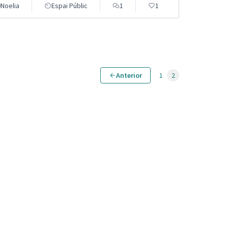
Noelia
Espai Públic
1
1
Anterior
1
2