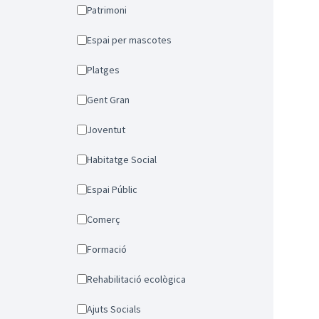
Patrimoni
Espai per mascotes
Platges
Gent Gran
Joventut
Habitatge Social
Espai Públic
Comerç
Formació
Rehabilitació ecològica
Ajuts Socials