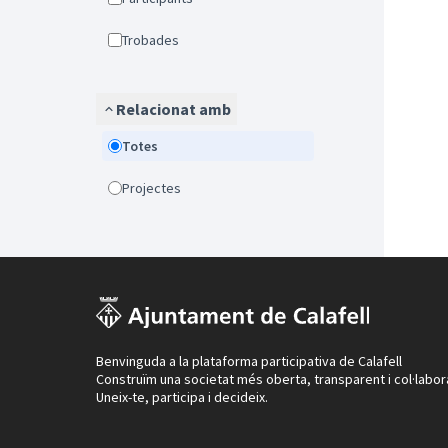
Trobades
Relacionat amb
Totes
Projectes
Benvinguda a la plataforma participativa de Calafell
Construïm una societat més oberta, transparent i col·labor
Uneix-te, participa i decideix.