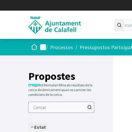
Inici
Menú principal
/
Processos
/
Pressupostos Participa
Saltar
El següen
+
−
Propostes
El següent formulari filtra els resultats de la
cerca dinàmicament quan es canvien les
condicions de la cerca.
Estat