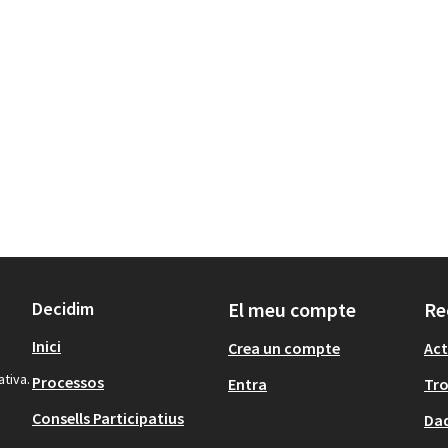
Decidim
El meu compte
Re
Inici
Crea un compte
Act
ativa.
Processos
Entra
Tr
Consells Participatius
Dad