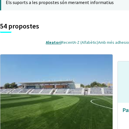
Els suports a les propostes són merament informatius
54 propostes
Aleatori
Recent
A-Z (Alfabètic)
Amb més adhesio
Pa