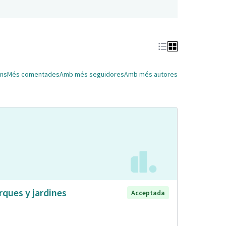
ns
Més comentades
Amb més seguidores
Amb més autores
rques y jardines
Acceptada