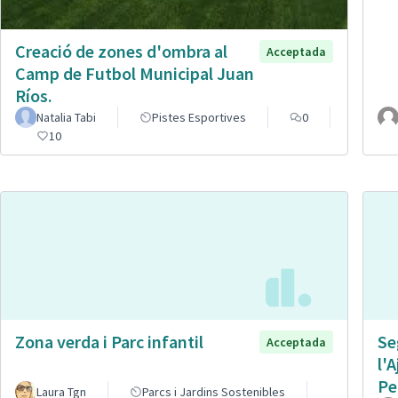
Creació de zones d'ombra al
Acceptada
Camp de Futbol Municipal Juan
Ríos.
Natalia Tabi
Pistes Esportives
0
10
Zona verda i Parc infantil
Se
Acceptada
l'
Pe
Laura Tgn
Parcs i Jardins Sostenibles