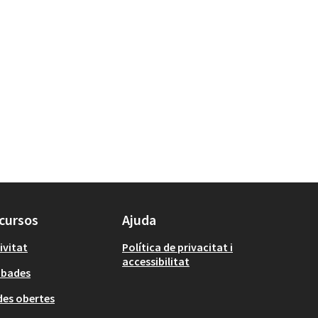
cursos
Ajuda
ivitat
Política de privacitat i
accessibilitat
obades
es obertes