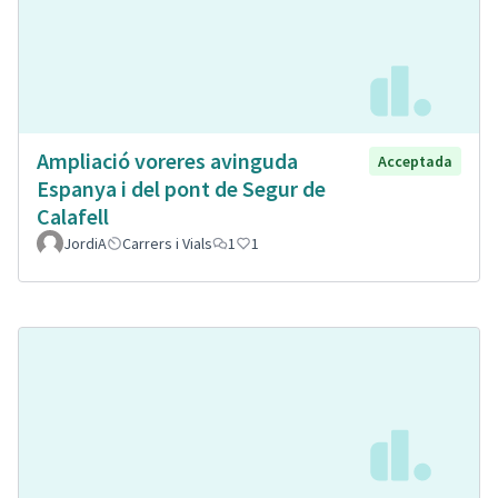
Ampliació voreres avinguda
Acceptada
Espanya i del pont de Segur de
Calafell
JordiA
Carrers i Vials
1
1