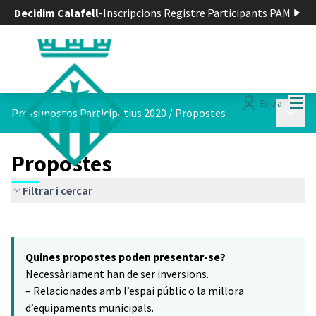
Decidim Calafell
-
Inscripcions Registre Participants PAM
Menú
Entra
Menú p
Pressupostos Participatius 2020
/
Propostes
Propostes
Filtrar i cercar
Saltar el mapa
Leaflet
|
©
HERE maps
5
El següent element és un mapa que presenta els components d'aq
+
Quines propostes poden presentar-se?
−
Necessàriament han de ser inversions.
– Relacionades amb l’espai públic o la millora
d’equipaments municipals.