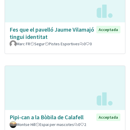
Fes que el pavelló Jaume Vilamajó
Acceptada
tingui identitat
Marc FR
Segur
Pistes Esportives
0
0
Pipi-can a la Bòbila de Calafell
Acceptada
Montse Hill
Espai per mascotes
0
2