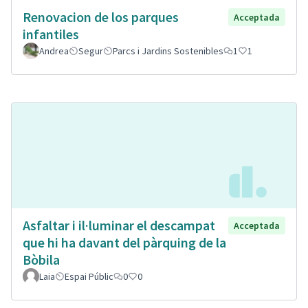
Renovacion de los parques
Acceptada
infantiles
Andrea
Segur
Parcs i Jardins Sostenibles
1
1
Asfaltar i il·luminar el descampat
Acceptada
que hi ha davant del pàrquing de la
Bòbila
Laia
Espai Públic
0
0