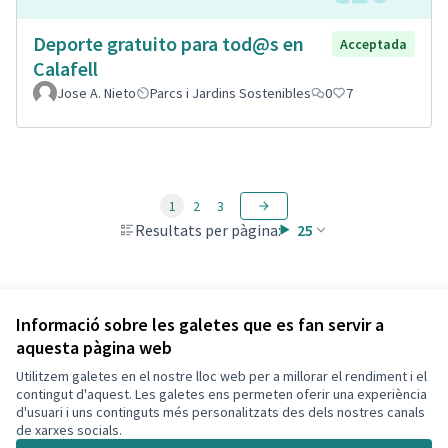
Deporte gratuito para tod@s en
Acceptada
Calafell
Jose A. Nieto
Parcs i Jardins Sostenibles
0
7
1
2
3
Resultats per pàgina:
25
Veure totes les propostes retirades
Informació sobre les galetes que es fan servir a
aquesta pàgina web
Utilitzem galetes en el nostre lloc web per a millorar el rendiment i el
Termes i condicions d'ús
contingut d'aquest. Les galetes ens permeten oferir una experiència
Configuració de les galetes
d'usuari i uns continguts més personalitzats des dels nostres canals
Decidim Calafell a X
Decidim Calafell a Facebook
Decidim Calafell a YouTube
Decidim Calafell a GitHub
de xarxes socials.
(Enllaç extern)
(Enllaç extern)
(Enllaç extern)
(Enllaç extern)