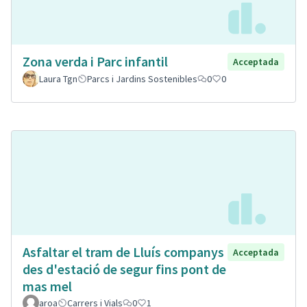
Zona verda i Parc infantil
Acceptada
Laura Tgn
Parcs i Jardins Sostenibles
0
0
Asfaltar el tram de Lluís companys
Acceptada
des d'estació de segur fins pont de
mas mel
aroa
Carrers i Vials
0
1