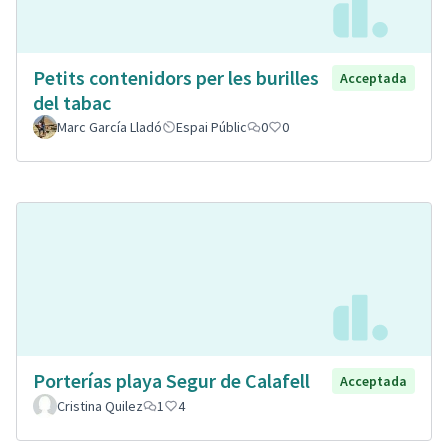
Petits contenidors per les burilles
Acceptada
del tabac
Marc García Lladó
Espai Públic
0
0
Porterías playa Segur de Calafell
Acceptada
Cristina Quilez
1
4