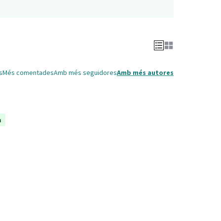
s
Més comentades
Amb més seguidores
Amb més autores
a