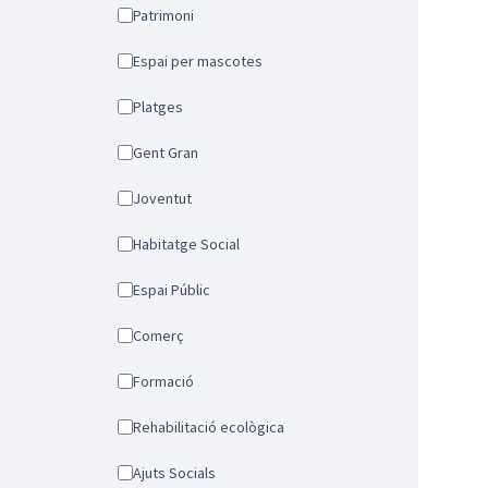
Patrimoni
Espai per mascotes
Platges
Gent Gran
Joventut
Habitatge Social
Espai Públic
Comerç
Formació
Rehabilitació ecològica
Ajuts Socials