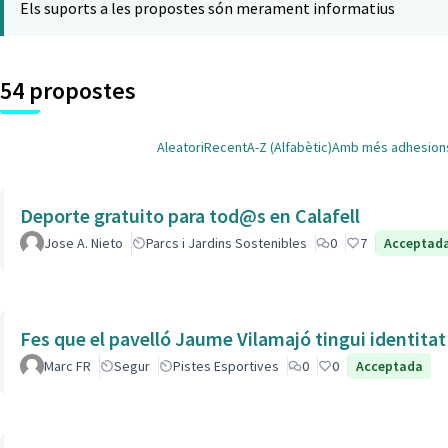
Els suports a les propostes són merament informatius
54 propostes
Aleatori
Recent
A-Z (Alfabètic)
Amb més adhesion
Deporte gratuito para tod@s en Calafell
Jose A. Nieto
Parcs i Jardins Sostenibles
0
7
Acceptad
Fes que el pavelló Jaume Vilamajó tingui identitat
Marc FR
Segur
Pistes Esportives
0
0
Acceptada