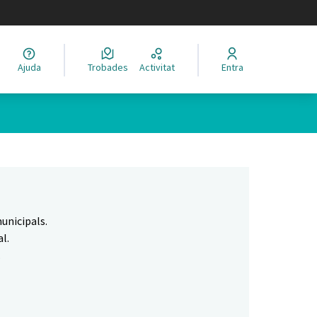
legir el idioma
Ajuda
Trobades
Activitat
Entra
Leaflet
|
©
HERE maps
 com a punts al mapa. L'element es pot fer servir amb un lector 
unicipals.
l.
.