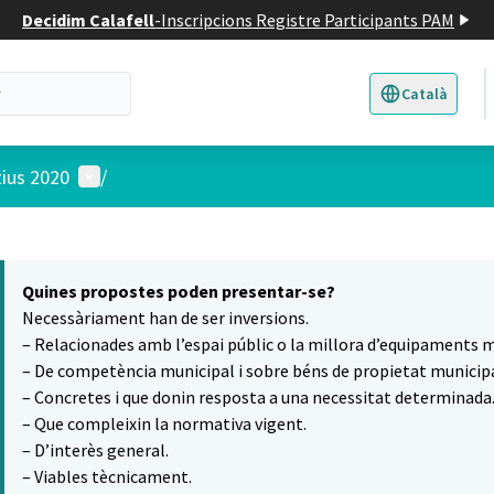
Decidim Calafell
-
Inscripcions Registre Participants PAM
Català
Triar la llengua
E
Menú d'usuari
tius 2020
/
 el mapa
16
t element és un mapa que presenta els components d'aquesta pàgina
Quines propostes poden presentar-se?
Necessàriament han de ser inversions.
– Relacionades amb l’espai públic o la millora d’equipaments m
– De competència municipal i sobre béns de propietat municipa
– Concretes i que donin resposta a una necessitat determinada
– Que compleixin la normativa vigent.
– D’interès general.
– Viables tècnicament.