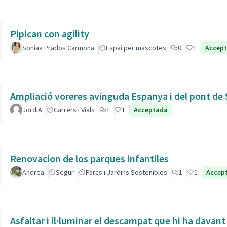
Pipican con agility
Soniaa Prados Carmona
Espai per mascotes
0
1
Accep
Ampliació voreres avinguda Espanya i del pont de 
JordiA
Carrers i Vials
1
1
Acceptada
Renovacion de los parques infantiles
Andrea
Segur
Parcs i Jardins Sostenibles
1
1
Accep
Asfaltar i il·luminar el descampat que hi ha davant