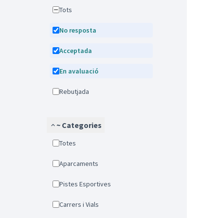
Tots
No resposta
Acceptada
En avaluació
Rebutjada
~ Categories
Totes
Aparcaments
Pistes Esportives
Carrers i Vials