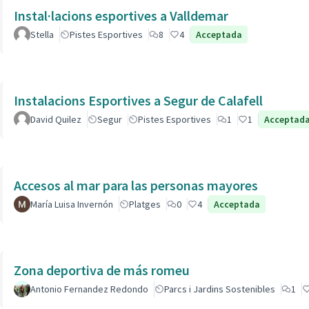
Instal·lacions esportives a Valldemar
Stella
Pistes Esportives
8
4
Acceptada
Instalacions Esportives a Segur de Calafell
David Quilez
Segur
Pistes Esportives
1
1
Acceptad
Accesos al mar para las personas mayores
María Luisa Invernón
Platges
0
4
Acceptada
Zona deportiva de más romeu
Antonio Fernandez Redondo
Parcs i Jardins Sostenibles
1