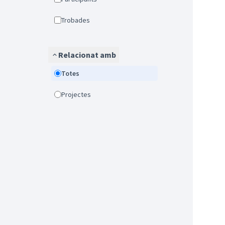
Trobades
Relacionat amb
Totes
Projectes