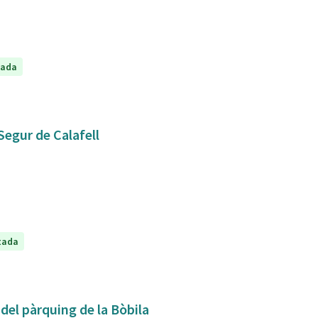
tada
Segur de Calafell
tada
 del pàrquing de la Bòbila