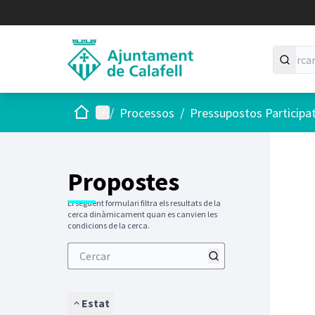
Inici
Menú principal
/
Processos
/
Pressupostos Participa
Saltar
El següen
+
−
Propostes
El següent formulari filtra els resultats de la
cerca dinàmicament quan es canvien les
condicions de la cerca.
Estat