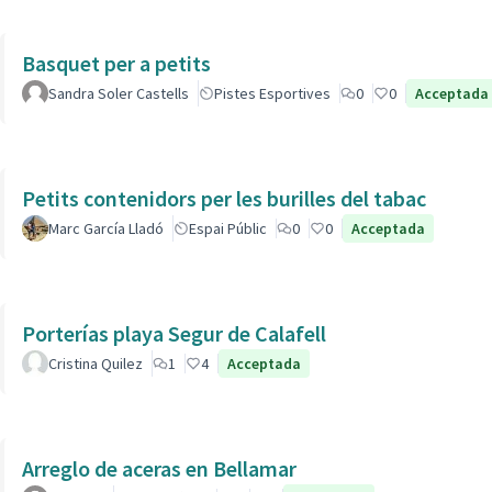
Basquet per a petits
Sandra Soler Castells
Pistes Esportives
0
0
Acceptada
Petits contenidors per les burilles del tabac
Marc García Lladó
Espai Públic
0
0
Acceptada
Porterías playa Segur de Calafell
Cristina Quilez
1
4
Acceptada
Arreglo de aceras en Bellamar