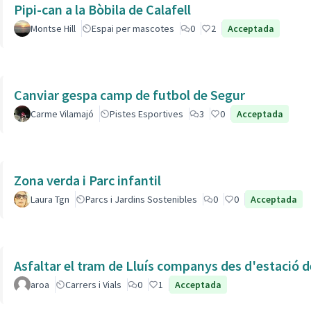
Pipi-can a la Bòbila de Calafell
Montse Hill
Espai per mascotes
0
2
Acceptada
Canviar gespa camp de futbol de Segur
Carme Vilamajó
Pistes Esportives
3
0
Acceptada
Zona verda i Parc infantil
Laura Tgn
Parcs i Jardins Sostenibles
0
0
Acceptada
Asfaltar el tram de Lluís companys des d'estació 
aroa
Carrers i Vials
0
1
Acceptada