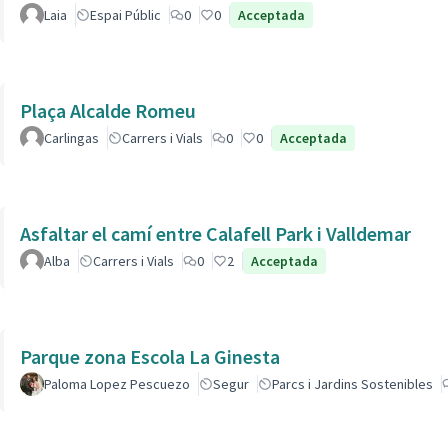
Laia
Espai Públic
0
0
Acceptada
Plaça Alcalde Romeu
Carlingas
Carrers i Vials
0
0
Acceptada
Asfaltar el camí entre Calafell Park i Valldemar
Alba
Carrers i Vials
0
2
Acceptada
Parque zona Escola La Ginesta
Paloma Lopez Pescuezo
Segur
Parcs i Jardins Sostenibles