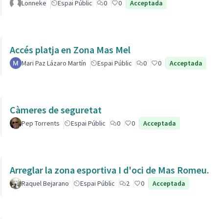
Lonneke
Espai Públic
0
0
Acceptada
Accés platja en Zona Mas Mel
Mari Paz Lázaro Martín
Espai Públic
0
0
Acceptada
Càmeres de seguretat
Pep Torrents
Espai Públic
0
0
Acceptada
Arreglar la zona esportiva I d'oci de Mas Romeu.
Raquel Bejarano
Espai Públic
2
0
Acceptada