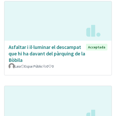
Asfaltar i il·luminar el descampat
Acceptada
que hi ha davant del pàrquing de la
Bòbila
Laia
Espai Públic
0
0