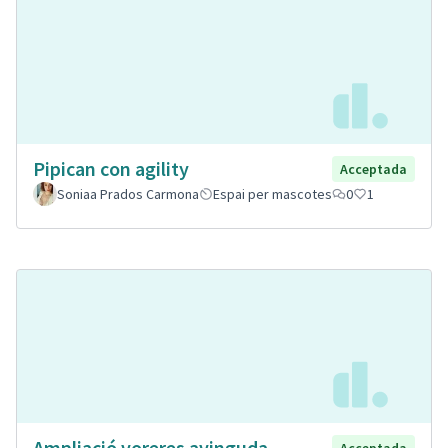
Pipican con agility
Acceptada
Soniaa Prados Carmona
Espai per mascotes
0
1
Ampliació voreres avinguda
Acceptada