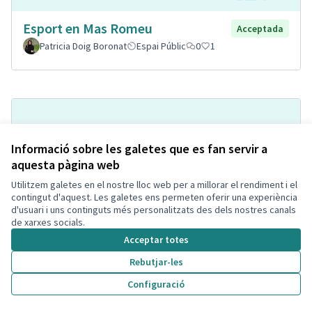
Esport en Mas Romeu
Acceptada
Patricia Doig Boronat
Espai Públic
0
1
Informació sobre les galetes que es fan servir a
aquesta pàgina web
Utilitzem galetes en el nostre lloc web per a millorar el rendiment i el
contingut d'aquest. Les galetes ens permeten oferir una experiència
d'usuari i uns continguts més personalitzats des dels nostres canals
Implantación de puntos
de xarxes socials.
Acceptada
informativos
Acceptar totes
Jespefe
Espai Públic
0
1
Rebutjar-les
Configuració