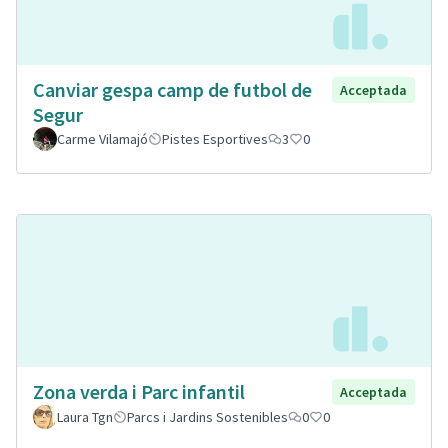
Canviar gespa camp de futbol de
Acceptada
Segur
Carme Vilamajó
Pistes Esportives
3
0
Zona verda i Parc infantil
Acceptada
Laura Tgn
Parcs i Jardins Sostenibles
0
0