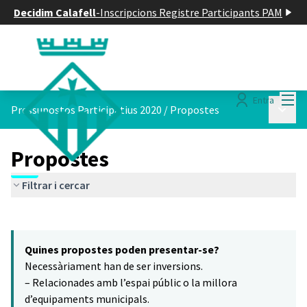
Decidim Calafell
-
Inscripcions Registre Participants PAM
Menú
Entra
Menú p
Pressupostos Participatius 2020
/
Propostes
Propostes
Filtrar i cercar
Saltar el mapa
Leaflet
|
©
HERE maps
16
El següent element és un mapa que presenta els components d'aq
+
Quines propostes poden presentar-se?
−
Necessàriament han de ser inversions.
– Relacionades amb l’espai públic o la millora
d’equipaments municipals.