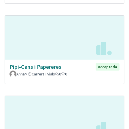
Pipi-Cans i Papereres
Acceptada
AnnaM
Carrers i Vials
0
0