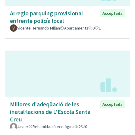
Arreglo parquing provisional
Acceptada
enfrente policía local
Vicente Hernando Millan
Aparcaments
0
1
Millores d'adeqüació de les
Acceptada
inatal·lacions de L'Escola Santa
Creu
Javier
Rehabilitació ecològica
2
0