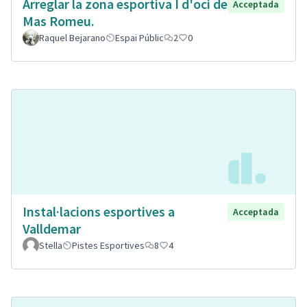
Arreglar la zona esportiva I d'oci de
Acceptada
Mas Romeu.
Raquel Bejarano
Espai Públic
2
0
Instal·lacions esportives a
Acceptada
Valldemar
Stella
Pistes Esportives
8
4