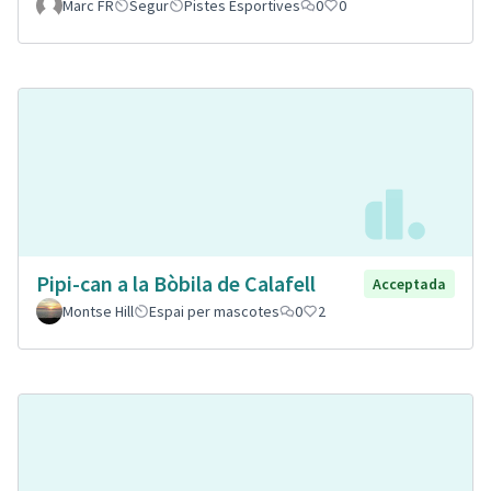
Marc FR
Segur
Pistes Esportives
0
0
Pipi-can a la Bòbila de Calafell
Acceptada
Montse Hill
Espai per mascotes
0
2