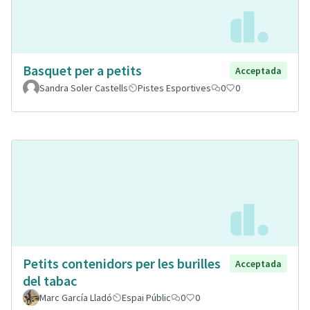
Basquet per a petits
Acceptada
Sandra Soler Castells
Pistes Esportives
0
0
Petits contenidors per les burilles
Acceptada
del tabac
Marc García Lladó
Espai Públic
0
0