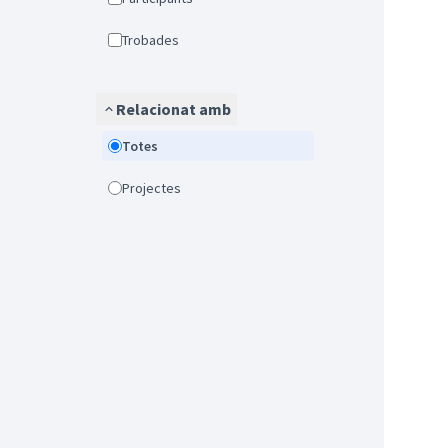
Trobades
Relacionat amb
Totes
Projectes