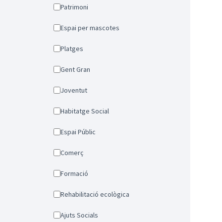
Patrimoni
Espai per mascotes
Platges
Gent Gran
Joventut
Habitatge Social
Espai Públic
Comerç
Formació
Rehabilitació ecològica
Ajuts Socials