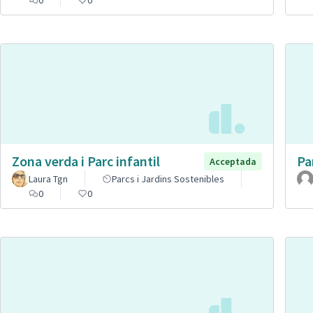
Zona verda i Parc infantil
Pa
Acceptada
Laura Tgn
Parcs i Jardins Sostenibles
0
0