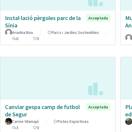
Instal·lació pèrgoles parc de la
Mu
Acceptada
Sínia
An
Ariadna Bou
Parcs i Jardins Sostenibles
0
0
Canviar gespa camp de futbol
Pl
Acceptada
de Segur
ed
Carme Vilamajó
Pistes Esportives
3
0