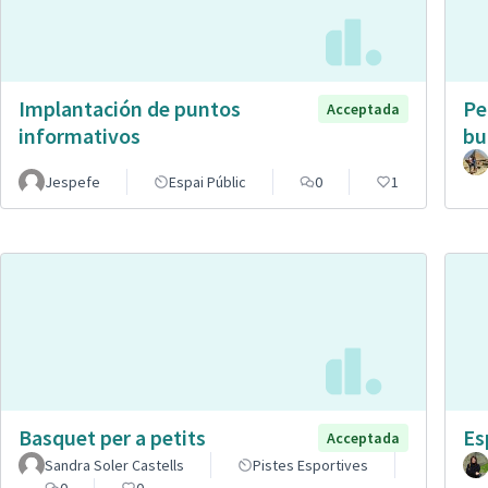
Implantación de puntos
Pe
Acceptada
informativos
bu
Jespefe
Espai Públic
0
1
Basquet per a petits
Es
Acceptada
Sandra Soler Castells
Pistes Esportives
0
0