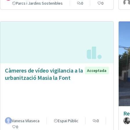
Parcs i Jardins Sostenibles
0
0
Càmeres de vídeo vigilancia a la
Acceptada
urbanització Masia la Font
Re
Vanesa Vilaseca
Espai Públic
0
0