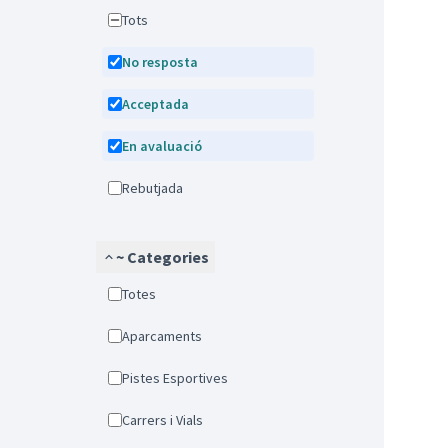
Tots
No resposta
Acceptada
En avaluació
Rebutjada
~ Categories
Totes
Aparcaments
Pistes Esportives
Carrers i Vials