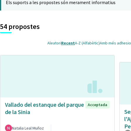
Els suports a les propostes són merament informatius
54 propostes
Aleatori
Recent
A-Z (Alfabètic)
Amb més adhesio
Vallado del estanque del parque
Acceptada
Se
de la Sinia
l'
Pe
Natalia Leal Muñoz