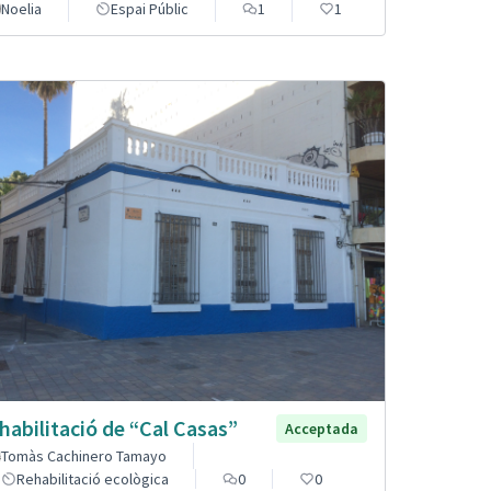
Noelia
Espai Públic
1
1
habilitació de “Cal Casas”
Acceptada
Tomàs Cachinero Tamayo
Rehabilitació ecològica
0
0