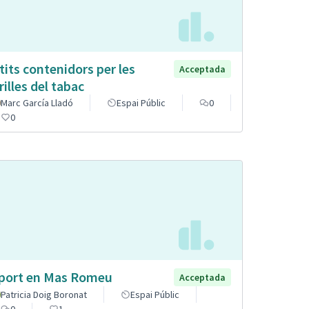
tits contenidors per les
Acceptada
rilles del tabac
Marc García Lladó
Espai Públic
0
0
port en Mas Romeu
Acceptada
Patricia Doig Boronat
Espai Públic
0
1