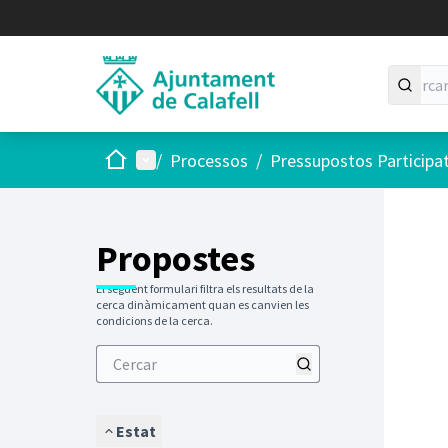
Inici
Menú principal
/
Processos
/
Pressupostos Participa
Saltar
El següen
+
−
Propostes
El següent formulari filtra els resultats de la
cerca dinàmicament quan es canvien les
condicions de la cerca.
Estat