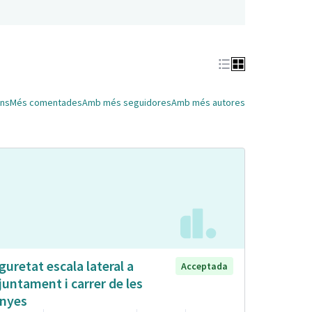
ns
Més comentades
Amb més seguidores
Amb més autores
guretat escala lateral a
Acceptada
Ajuntament i carrer de les
nyes