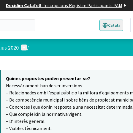
Decidim Calafell
-
Inscripcions Registre Participants PAM
Català
Triar la llengua
E
Menú d'usuari
tius 2020
/
 el mapa
16
t element és un mapa que presenta els components d'aquesta pàgina
Quines propostes poden presentar-se?
Necessàriament han de ser inversions.
– Relacionades amb l’espai públic o la millora d’equipaments m
– De competència municipal i sobre béns de propietat municipa
– Concretes i que donin resposta a una necessitat determinada
– Que compleixin la normativa vigent.
– D’interès general.
– Viables tècnicament.