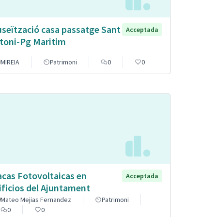
seïtzació casa passatge Sant
Acceptada
toni-Pg Maritim
MIREIA
Patrimoni
0
0
acas Fotovoltaicas en
Acceptada
ificios del Ajuntament
Mateo Mejias Fernandez
Patrimoni
0
0