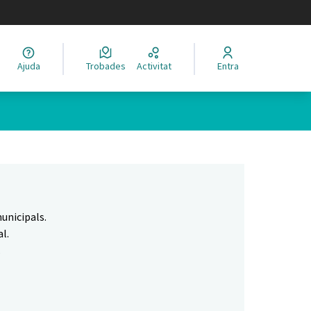
legir el idioma
Ajuda
Trobades
Activitat
Entra
Leaflet
|
©
HERE maps
 com a punts al mapa. L'element es pot fer servir amb un lector 
unicipals.
l.
.