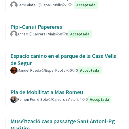
L’Estany.
FemCalafell
Espai Públic
1
1
Acceptada
Pipi-Cans i Papereres
AnnaM
Carrers i Vials
0
0
Acceptada
Espacio canino en el parque de la Casa Vella
de Segur
Manuel Rueda
Espai Públic
0
0
Acceptada
Pla de Mobilitat a Mas Romeu
Ramon Ferré Solé
Carrers i Vials
4
0
Acceptada
Museïtzació casa passatge Sant Antoni-Pg
Maritim