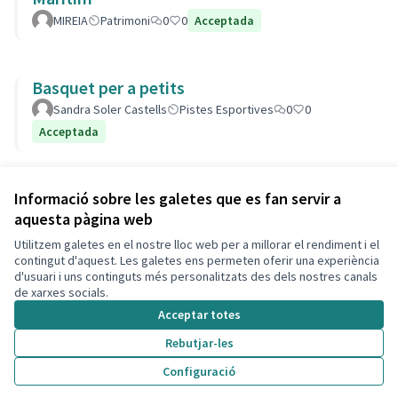
MIREIA
Patrimoni
0
0
Acceptada
Basquet per a petits
Sandra Soler Castells
Pistes Esportives
0
0
Acceptada
Veure totes les propostes retirades
Informació sobre les galetes que es fan servir a
aquesta pàgina web
Utilitzem galetes en el nostre lloc web per a millorar el rendiment i el
Termes i condicions d'ús
contingut d'aquest. Les galetes ens permeten oferir una experiència
Configuració de les galetes
d'usuari i uns continguts més personalitzats des dels nostres canals
Decidim Calafell a X
Decidim Calafell a Facebook
Decidim Calafell a YouTube
Decidim Calafell a GitHub
de xarxes socials.
(Enllaç extern)
(Enllaç extern)
(Enllaç extern)
(Enllaç extern)
Acceptar totes
Rebutjar-les
Amb llicènc
(Enllaç exte
Configuració
(Enllaç extern)
Web creada amb
programari lliure
.
(Enllaç extern)