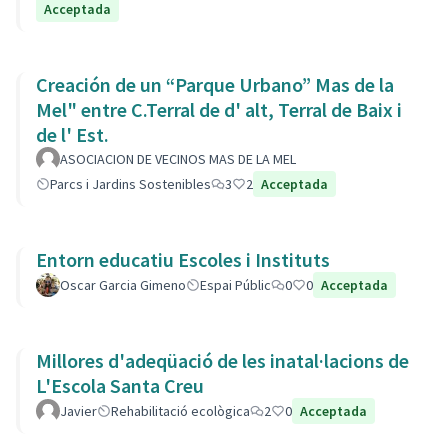
Acceptada
Creación de un “Parque Urbano” Mas de la
Mel" entre C.Terral de d' alt, Terral de Baix i
de l' Est.
ASOCIACION DE VECINOS MAS DE LA MEL
Parcs i Jardins Sostenibles
3
2
Acceptada
Entorn educatiu Escoles i Instituts
Oscar Garcia Gimeno
Espai Públic
0
0
Acceptada
Millores d'adeqüació de les inatal·lacions de
L'Escola Santa Creu
Javier
Rehabilitació ecològica
2
0
Acceptada