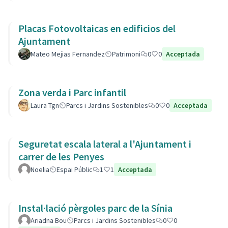
Placas Fotovoltaicas en edificios del
Ajuntament
Mateo Mejias Fernandez
Patrimoni
0
0
Acceptada
Zona verda i Parc infantil
Laura Tgn
Parcs i Jardins Sostenibles
0
0
Acceptada
Seguretat escala lateral a l'Ajuntament i
carrer de les Penyes
Noelia
Espai Públic
1
1
Acceptada
Instal·lació pèrgoles parc de la Sínia
Ariadna Bou
Parcs i Jardins Sostenibles
0
0