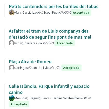
Petits contenidors per les burilles del tabac
Marc García Lladó
Espai Públic
0
0
Acceptada
Asfaltar el tram de Lluís companys des
d'estació de segur fins pont de mas mel
aroa
Carrers i Vials
0
1
Acceptada
Plaça Alcalde Romeu
Carlingas
Carrers i Vials
0
0
Acceptada
Calle Islàndia. Parque infantil y espacio
canino
Menuda
Segur
Parcs i Jardins Sostenibles
0
0
Acceptada