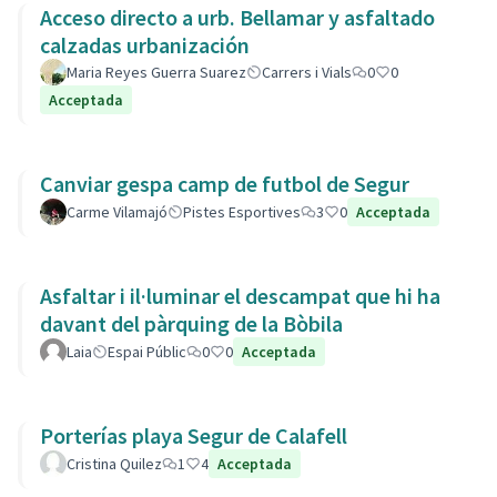
Acceso directo a urb. Bellamar y asfaltado
calzadas urbanización
Maria Reyes Guerra Suarez
Carrers i Vials
0
0
Acceptada
Canviar gespa camp de futbol de Segur
Carme Vilamajó
Pistes Esportives
3
0
Acceptada
Asfaltar i il·luminar el descampat que hi ha
davant del pàrquing de la Bòbila
Laia
Espai Públic
0
0
Acceptada
Porterías playa Segur de Calafell
Cristina Quilez
1
4
Acceptada