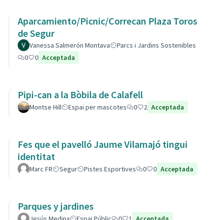
Aparcamiento/Picnic/Correcan Plaza Toros
de Segur
Vanessa Salmerón Montava
Parcs i Jardins Sostenibles
0
0
Acceptada
Pipi-can a la Bòbila de Calafell
Montse Hill
Espai per mascotes
0
2
Acceptada
Fes que el pavelló Jaume Vilamajó tingui
identitat
Marc FR
Segur
Pistes Esportives
0
0
Acceptada
Parques y jardines
Jesús Medina
Espai Públic
0
1
Acceptada