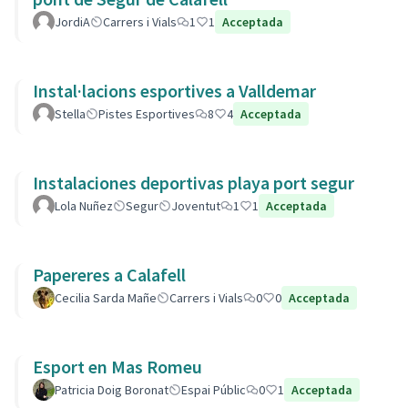
JordiA
Carrers i Vials
1
1
Acceptada
Instal·lacions esportives a Valldemar
Stella
Pistes Esportives
8
4
Acceptada
Instalaciones deportivas playa port segur
Lola Nuñez
Segur
Joventut
1
1
Acceptada
Papereres a Calafell
Cecilia Sarda Mañe
Carrers i Vials
0
0
Acceptada
Esport en Mas Romeu
Patricia Doig Boronat
Espai Públic
0
1
Acceptada