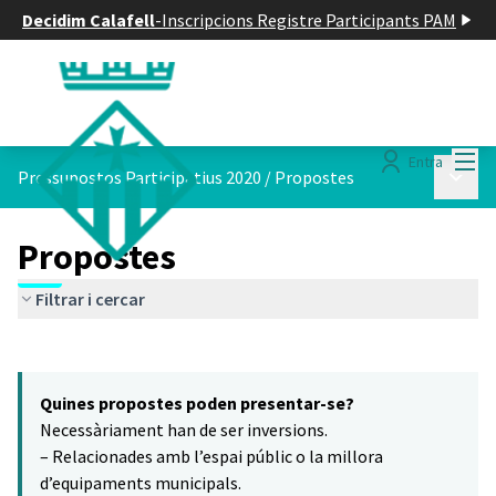
Decidim Calafell
-
Inscripcions Registre Participants PAM
Menú
Entra
Menú p
Pressupostos Participatius 2020
/
Propostes
Propostes
Filtrar i cercar
Saltar el mapa
Leaflet
|
©
HERE maps
16
El següent element és un mapa que presenta els components d'aq
+
Quines propostes poden presentar-se?
−
Necessàriament han de ser inversions.
– Relacionades amb l’espai públic o la millora
d’equipaments municipals.