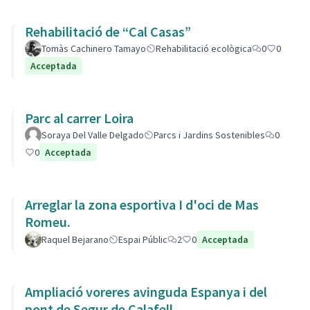
Rehabilitació de “Cal Casas”
Tomàs Cachinero Tamayo
Rehabilitació ecològica
0
0
Acceptada
Parc al carrer Loira
Soraya Del Valle Delgado
Parcs i Jardins Sostenibles
0
0
Acceptada
Arreglar la zona esportiva I d'oci de Mas
Romeu.
Raquel Bejarano
Espai Públic
2
0
Acceptada
Ampliació voreres avinguda Espanya i del
pont de Segur de Calafell