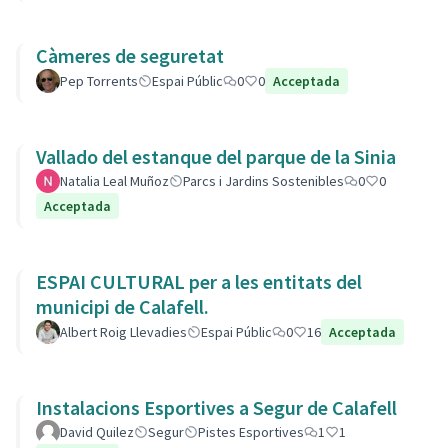
Càmeres de seguretat
Pep Torrents
Espai Públic
0
0
Acceptada
Vallado del estanque del parque de la Sinia
Natalia Leal Muñoz
Parcs i Jardins Sostenibles
0
0
Acceptada
ESPAI CULTURAL per a les entitats del
municipi de Calafell.
Albert Roig Llevadies
Espai Públic
0
16
Acceptada
Instalacions Esportives a Segur de Calafell
David Quilez
Segur
Pistes Esportives
1
1