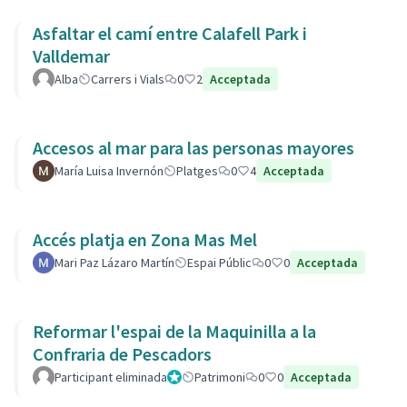
Asfaltar el camí entre Calafell Park i
Valldemar
Alba
Carrers i Vials
0
2
Acceptada
Accesos al mar para las personas mayores
María Luisa Invernón
Platges
0
4
Acceptada
Accés platja en Zona Mas Mel
Mari Paz Lázaro Martín
Espai Públic
0
0
Acceptada
Reformar l'espai de la Maquinilla a la
Confraria de Pescadors
Participant eliminada
Administrador
Patrimoni
0
0
Acceptada