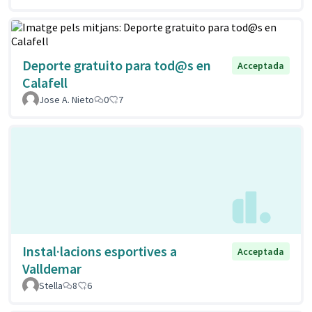
Deporte gratuito para tod@s en
Acceptada
Calafell
Jose A. Nieto
0
7
Instal·lacions esportives a
Acceptada
Valldemar
Stella
8
6