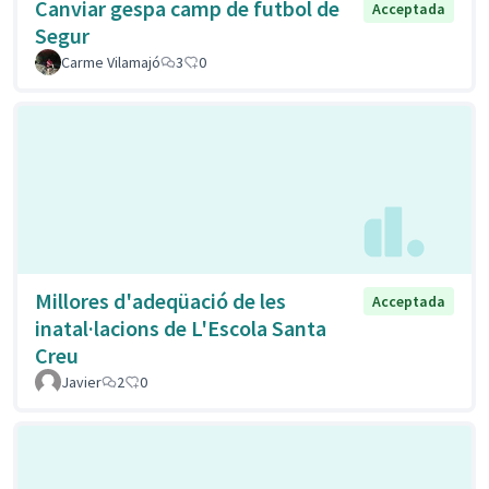
Canviar gespa camp de futbol de
Acceptada
Segur
Carme Vilamajó
3
0
Millores d'adeqüació de les
Acceptada
inatal·lacions de L'Escola Santa
Creu
Javier
2
0