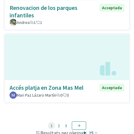
Renovacion de los parques
Acceptada
infantiles
Andrea
1
1
Accés platja en Zona Mas Mel
Acceptada
Mari Paz Lázaro Martín
0
0
1
2
3
Resultats per pàgina:
25