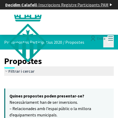
Decidim Calafell
-
Inscripcions Registre Participants PAM
Menú
Entra
Menú p
Pressupostos Participatius 2020
/
Propostes
Propostes
Filtrar i cercar
Saltar el mapa
Leaflet
|
©
HERE maps
5
El següent element és un mapa que presenta els components d'aq
+
Quines propostes poden presentar-se?
−
Necessàriament han de ser inversions.
– Relacionades amb l’espai públic o la millora
d’equipaments municipals.