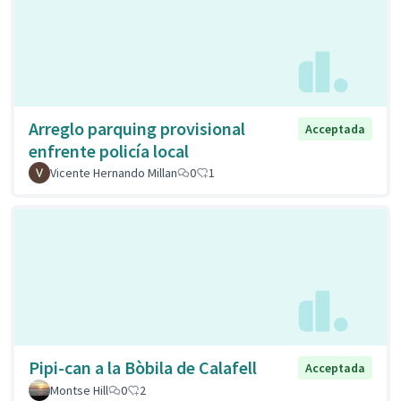
Arreglo parquing provisional
Acceptada
enfrente policía local
Vicente Hernando Millan
0
1
Pipi-can a la Bòbila de Calafell
Acceptada
Montse Hill
0
2