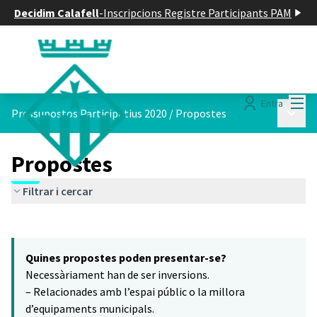
Decidim Calafell
-
Inscripcions Registre Participants PAM
Menú
Entra
Menú p
Pressupostos Participatius 2020
/
Propostes
Propostes
Filtrar i cercar
Saltar el mapa
Leaflet
|
©
HERE maps
El següent element és un mapa que presenta els components d'aq
+
Quines propostes poden presentar-se?
−
Necessàriament han de ser inversions.
– Relacionades amb l’espai públic o la millora
d’equipaments municipals.