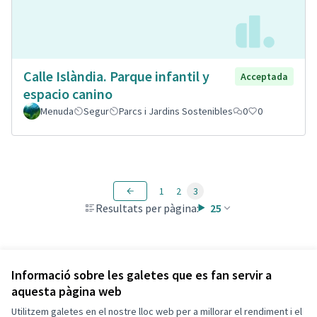
Calle Islàndia. Parque infantil y
Acceptada
espacio canino
Menuda
Segur
Parcs i Jardins Sostenibles
0
0
1
2
3
Resultats per pàgina:
25
Veure totes les propostes retirades
Informació sobre les galetes que es fan servir a
aquesta pàgina web
Utilitzem galetes en el nostre lloc web per a millorar el rendiment i el
Termes i condicions d'ús