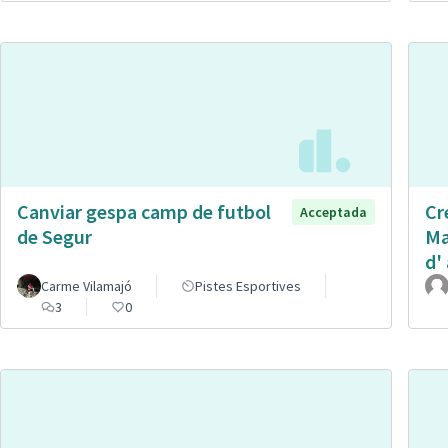
Canviar gespa camp de futbol
Cr
Acceptada
de Segur
Ma
d' 
Carme Vilamajó
Pistes Esportives
3
0