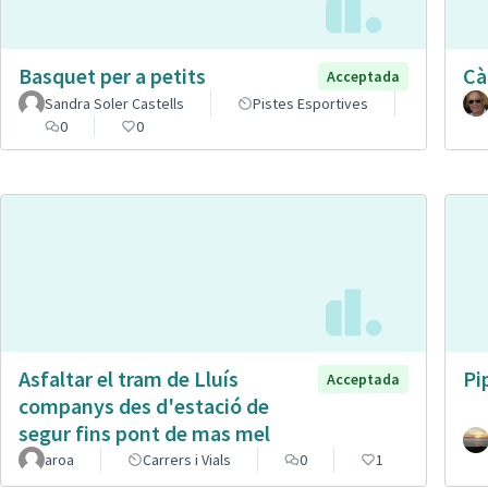
Basquet per a petits
Cà
Acceptada
Sandra Soler Castells
Pistes Esportives
0
0
Asfaltar el tram de Lluís
Pi
Acceptada
companys des d'estació de
segur fins pont de mas mel
aroa
Carrers i Vials
0
1