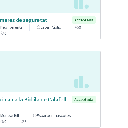
meres de seguretat
Acceptada
Pep Torrents
Espai Públic
0
0
pi-can a la Bòbila de Calafell
Acceptada
Montse Hill
Espai per mascotes
0
2