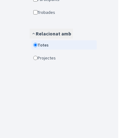
Trobades
Relacionat amb
Totes
Projectes