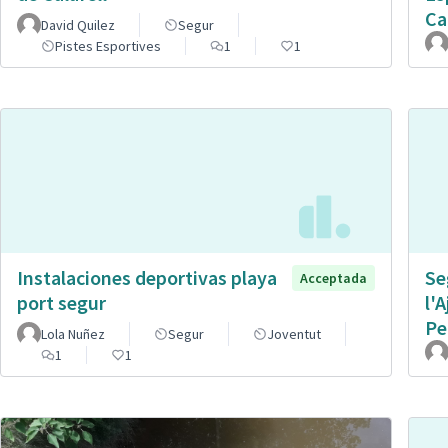
Ca
David Quilez
Segur
Pistes Esportives
1
1
Instalaciones deportivas playa
Se
Acceptada
port segur
l'
Pe
Lola Nuñez
Segur
Joventut
1
1