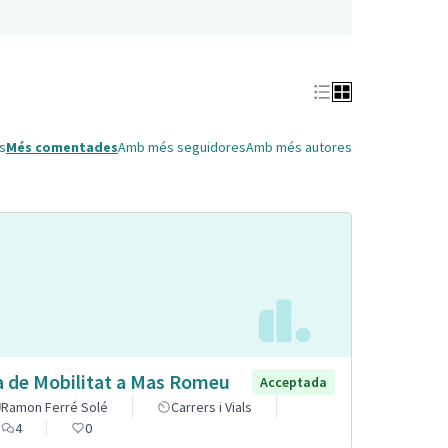
s
Més comentades
Amb més seguidores
Amb més autores
a de Mobilitat a Mas Romeu
Acceptada
Ramon Ferré Solé
Carrers i Vials
4
0