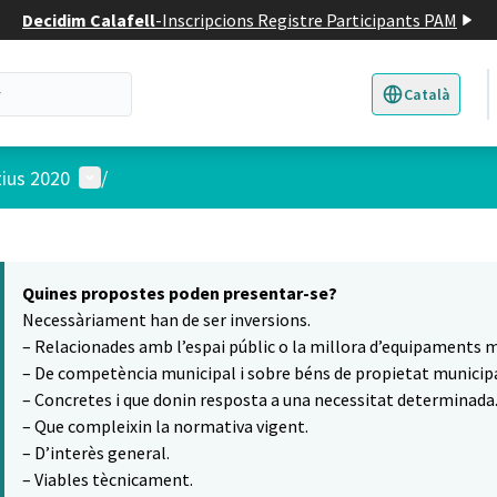
Decidim Calafell
-
Inscripcions Registre Participants PAM
Català
Triar la llengua
E
Menú d'usuari
tius 2020
/
 el mapa
8
t element és un mapa que presenta els components d'aquesta pàgina
Quines propostes poden presentar-se?
Necessàriament han de ser inversions.
– Relacionades amb l’espai públic o la millora d’equipaments m
– De competència municipal i sobre béns de propietat municipa
– Concretes i que donin resposta a una necessitat determinada
– Que compleixin la normativa vigent.
– D’interès general.
– Viables tècnicament.