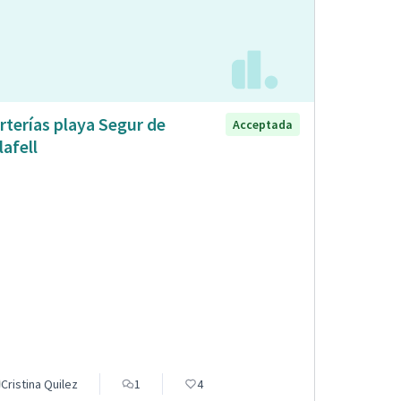
rterías playa Segur de
Acceptada
lafell
Cristina Quilez
1
4