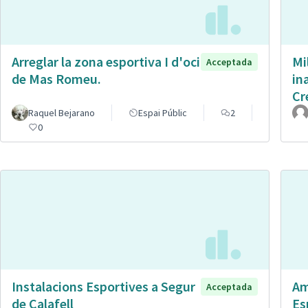
Arreglar la zona esportiva I d'oci
Mi
Acceptada
de Mas Romeu.
in
Cr
Raquel Bejarano
Espai Públic
2
0
Instalacions Esportives a Segur
Am
Acceptada
de Calafell
Es