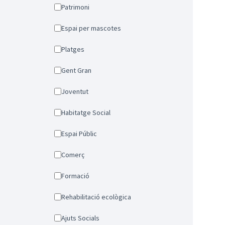
Patrimoni
Espai per mascotes
Platges
Gent Gran
Joventut
Habitatge Social
Espai Públic
Comerç
Formació
Rehabilitació ecològica
Ajuts Socials