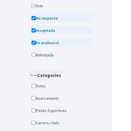
Tots
No resposta
Acceptada
En avaluació
Rebutjada
~ Categories
Totes
Aparcaments
Pistes Esportives
Carrers i Vials