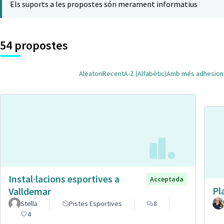
Els suports a les propostes són merament informatius
54 propostes
Aleatori
Recent
A-Z (Alfabètic)
Amb més adhesion
Instal·lacions esportives a
Acceptada
Pl
Valldemar
Stella
Pistes Esportives
8
4