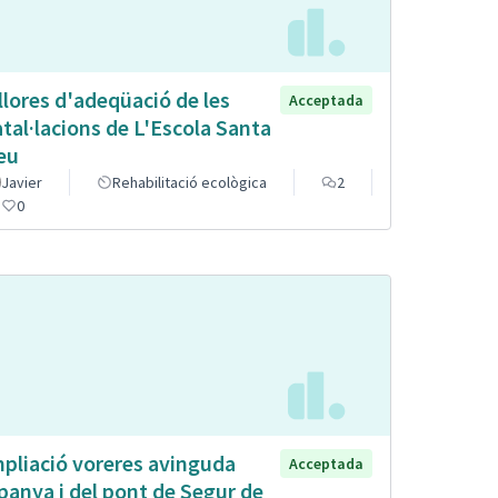
llores d'adeqüació de les
Acceptada
atal·lacions de L'Escola Santa
eu
Javier
Rehabilitació ecològica
2
0
pliació voreres avinguda
Acceptada
panya i del pont de Segur de