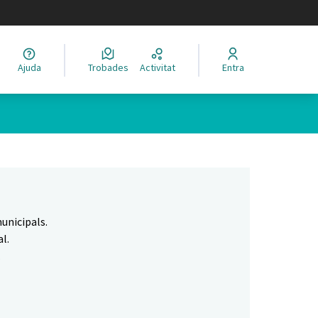
legir el idioma
Ajuda
Trobades
Activitat
Entra
Leaflet
|
©
HERE maps
 com a punts al mapa. L'element es pot fer servir amb un lector 
unicipals.
l.
.