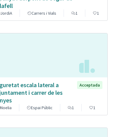
lafell
JordiA
Carrers i Vials
1
1
guretat escala lateral a
Acceptada
Ajuntament i carrer de les
nyes
Noelia
Espai Públic
1
1