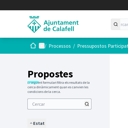
Inici
Menú principal
/
Processos
/
Pressupostos Participa
Saltar
El següen
+
−
Propostes
El següent formulari filtra els resultats de la
cerca dinàmicament quan es canvien les
condicions de la cerca.
Estat