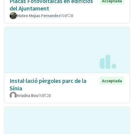
Placas Fotovoltaicas en edificios
Acceptada
del Ajuntament
Mateo Mejias Fernandez
0
0
Instal·lació pèrgoles parc de la
Acceptada
Sínia
Ariadna Bou
0
0