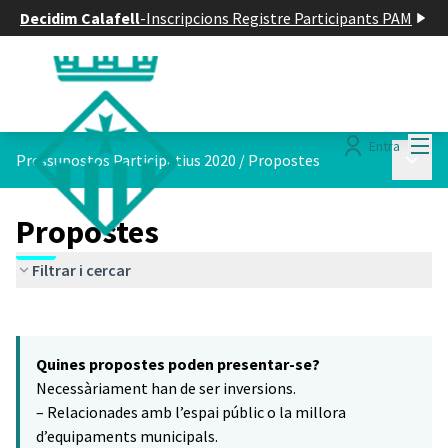
Decidim Calafell
-
Inscripcions Registre Participants PAM
Menú
Entra
Menú p
Pressupostos Participatius 2020
/
Propostes
Propostes
Filtrar i cercar
Saltar el mapa
Leaflet
|
©
HERE maps
16
El següent element és un mapa que presenta els components d'aq
+
Quines propostes poden presentar-se?
−
Necessàriament han de ser inversions.
– Relacionades amb l’espai públic o la millora
d’equipaments municipals.