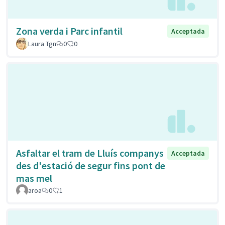
Zona verda i Parc infantil
Acceptada
Laura Tgn
0
0
Asfaltar el tram de Lluís companys
Acceptada
des d'estació de segur fins pont de
mas mel
aroa
0
1