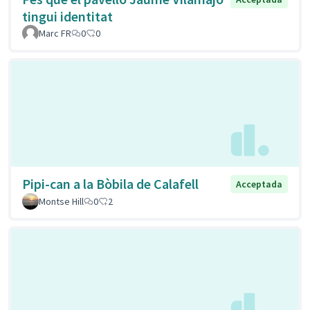
tingui identitat
Marc FR
0
0
Pipi-can a la Bòbila de Calafell
Acceptada
Montse Hill
0
2