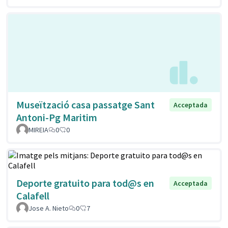
Museïtzació casa passatge Sant
Acceptada
Antoni-Pg Maritim
MIREIA
0
0
Deporte gratuito para tod@s en
Acceptada
Calafell
Jose A. Nieto
0
7