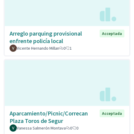
Arreglo parquing provisional
Acceptada
enfrente policía local
Vicente Hernando Millan
0
1
Aparcamiento/Picnic/Correcan
Acceptada
Plaza Toros de Segur
Vanessa Salmerón Montava
0
0