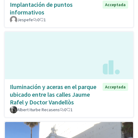
Implantación de puntos
Acceptada
informativos
Jespefe
0
1
Iluminación y aceras en el parque
Acceptada
ubicado entre las calles Jaume
Rafel y Doctor Vandellòs
Albert Iturbe Recasens
0
1