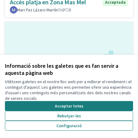
Accés platja en Zona Mas Mel
Acceptada
Mari Paz Lázaro Martín
0
0
Informació sobre les galetes que es fan servir a
aquesta pàgina web
Càmeres de seguretat
Acceptada
Utilitzem galetes en el nostre lloc web per a millorar el rendiment i el
Pep Torrents
0
0
contingut d'aquest. Les galetes ens permeten oferir una experiència
d'usuari i uns continguts més personalitzats des dels nostres canals
de xarxes socials.
Acceptar totes
Rebutjar-les
Configuració