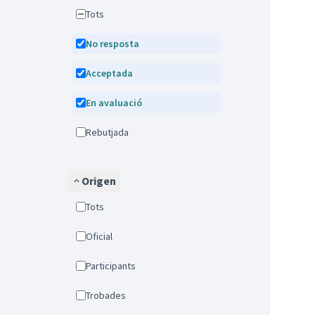
Tots
No resposta
Acceptada
En avaluació
Rebutjada
Origen
Tots
Oficial
Participants
Trobades