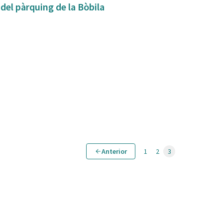
 del pàrquing de la Bòbila
Anterior
1
2
3