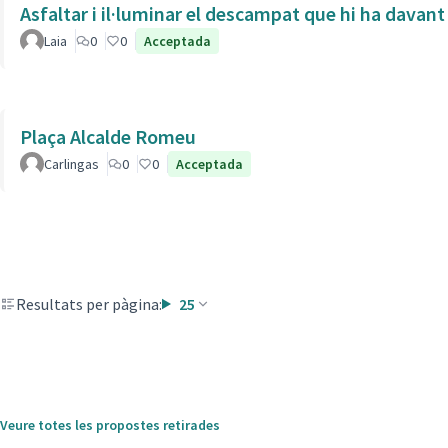
Asfaltar i il·luminar el descampat que hi ha davant
Laia
0
0
Acceptada
Plaça Alcalde Romeu
Carlingas
0
0
Acceptada
Resultats per pàgina:
25
Veure totes les propostes retirades