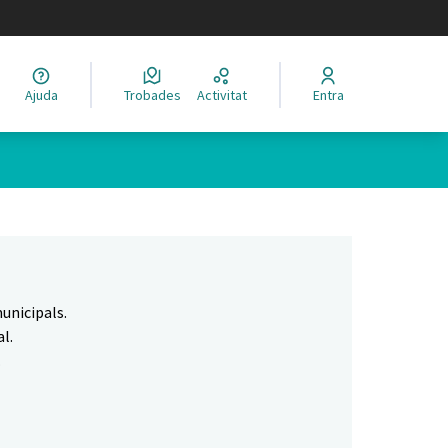
legir el idioma
Ajuda
Trobades
Activitat
Entra
Leaflet
|
©
HERE maps
 com a punts al mapa. L'element es pot fer servir amb un lector 
unicipals.
l.
.