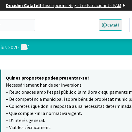
Decidim Calafell
-
Inscripcions Registre Participants PAM
Català
Triar la llengua
E
Menú d'usuari
tius 2020
/
 el mapa
t element és un mapa que presenta els components d'aquesta pàgina
Quines propostes poden presentar-se?
Necessàriament han de ser inversions.
– Relacionades amb l’espai públic o la millora d’equipaments m
– De competència municipal i sobre béns de propietat municipa
– Concretes i que donin resposta a una necessitat determinada
– Que compleixin la normativa vigent.
– D’interès general.
– Viables tècnicament.