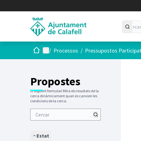
Inici
Menú principal
/
Processos
/
Pressupostos Participa
Saltar
El següen
+
−
Propostes
El següent formulari filtra els resultats de la
cerca dinàmicament quan es canvien les
condicions de la cerca.
Estat