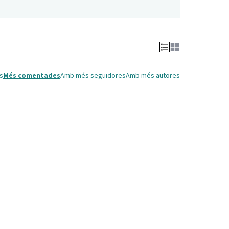
s
Més comentades
Amb més seguidores
Amb més autores