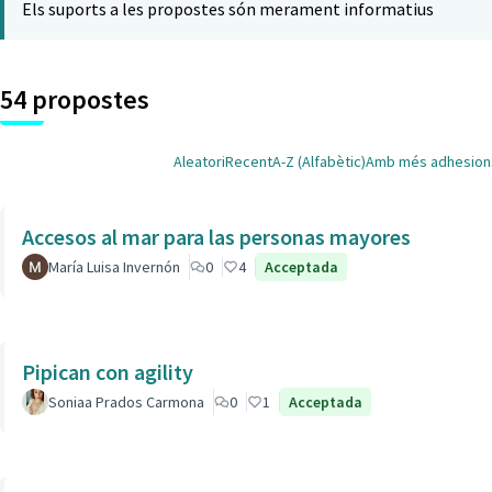
Els suports a les propostes són merament informatius
54 propostes
Aleatori
Recent
A-Z (Alfabètic)
Amb més adhesion
Accesos al mar para las personas mayores
María Luisa Invernón
0
4
Acceptada
Pipican con agility
Soniaa Prados Carmona
0
1
Acceptada