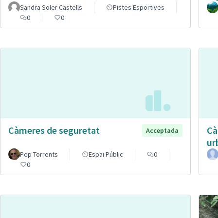
Sandra Soler Castells
Pistes Esportives
0
0
Càmeres de seguretat
Cà
Acceptada
ur
Pep Torrents
Espai Públic
0
0