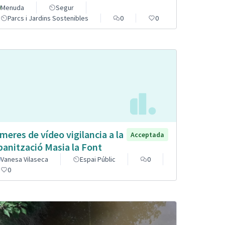
Menuda
Segur
Parcs i Jardins Sostenibles
0
0
meres de vídeo vigilancia a la
Acceptada
banització Masia la Font
Vanesa Vilaseca
Espai Públic
0
0