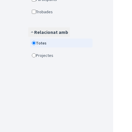
Trobades
Relacionat amb
Totes
Projectes