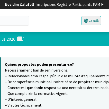
Decidim Calafell
-
Inscripcions Registre Participants PAM
Català
Triar la llengua
E
Menú d'usuari
tius 2020
/
 el mapa
7
t element és un mapa que presenta els components d'aquesta pàgina
Quines propostes poden presentar-se?
Necessàriament han de ser inversions.
– Relacionades amb l’espai públic o la millora d’equipaments m
– De competència municipal i sobre béns de propietat municipa
– Concretes i que donin resposta a una necessitat determinada
– Que compleixin la normativa vigent.
– D’interès general.
– Viables tècnicament.