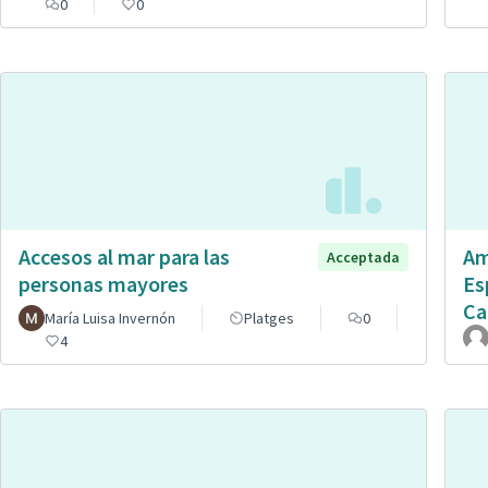
0
0
Accesos al mar para las
Am
Acceptada
personas mayores
Es
Ca
María Luisa Invernón
Platges
0
4