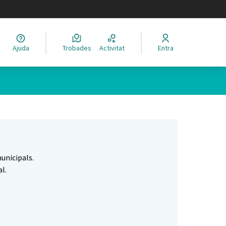
legir el idioma
Ajuda
Trobades
Activitat
Entra
Leaflet
|
©
HERE maps
 com a punts al mapa. L'element es pot fer servir amb un lector 
unicipals.
l.
.