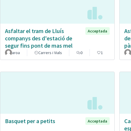
Asfaltar el tram de Lluís
Asf
Acceptada
companys des d'estació de
de
segur fins pont de mas mel
pà
aroa
Carrers i Vials
0
1
Basquet per a petits
Ca
Acceptada
es