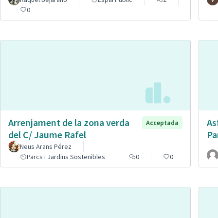
0
Arrenjament de la zona verda
As
Acceptada
del C/ Jaume Rafel
Pa
Neus Arans Pérez
Parcs i Jardins Sostenibles
0
0