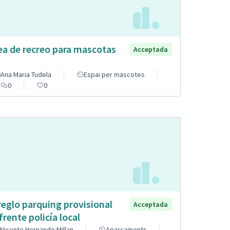
ea de recreo para mascotas
Acceptada
Ana Maria Tudela
Espai per mascotes
0
0
reglo parquing provisional
Acceptada
frente policía local
Vicente Hernando Millan
Aparcaments