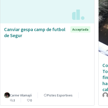
Canviar gespa camp de futbol
Acceptada
de Segur
Co
To
fi
ha
ca
Carme Vilamajó
Pistes Esportives
3
0