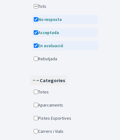
Tots
No resposta
Acceptada
En avaluació
Rebutjada
~ Categories
Totes
Aparcaments
Pistes Esportives
Carrers i Vials