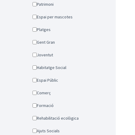
Patrimoni
Espai per mascotes
Platges
Gent Gran
Joventut
Habitatge Social
Espai Públic
Comerç
Formació
Rehabilitació ecològica
Ajuts Socials