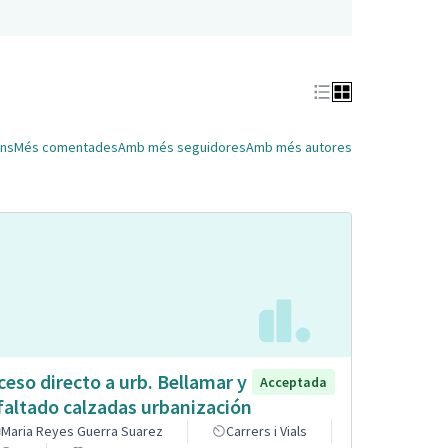
ns
Més comentades
Amb més seguidores
Amb més autores
ceso directo a urb. Bellamar y
Acceptada
faltado calzadas urbanización
Maria Reyes Guerra Suarez
Carrers i Vials