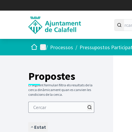
Inici
Menú principal
/
Processos
/
Pressupostos Participa
Saltar
El següen
+
−
Propostes
El següent formulari filtra els resultats de la
cerca dinàmicament quan es canvien les
condicions de la cerca.
Estat