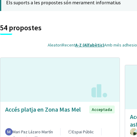
Els suports a les propostes són merament informatius
54 propostes
Aleatori
Recent
A-Z (Alfabètic)
Amb més adhesio
Accés platja en Zona Mas Mel
Acceptada
Ac
as
Mari Paz Lázaro Martín
Espai Públic