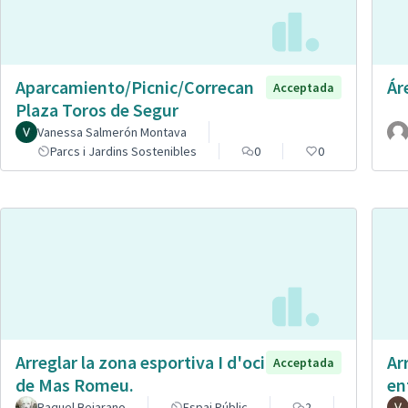
Aparcamiento/Picnic/Correcan
Ár
Acceptada
Plaza Toros de Segur
Vanessa Salmerón Montava
Parcs i Jardins Sostenibles
0
0
Arreglar la zona esportiva I d'oci
Ar
Acceptada
de Mas Romeu.
en
Raquel Bejarano
Espai Públic
2