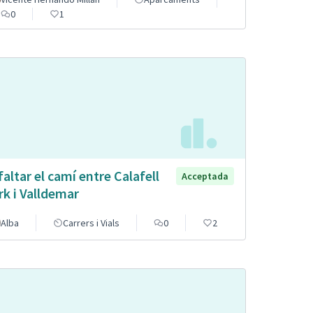
0
1
faltar el camí entre Calafell
Acceptada
rk i Valldemar
Alba
Carrers i Vials
0
2