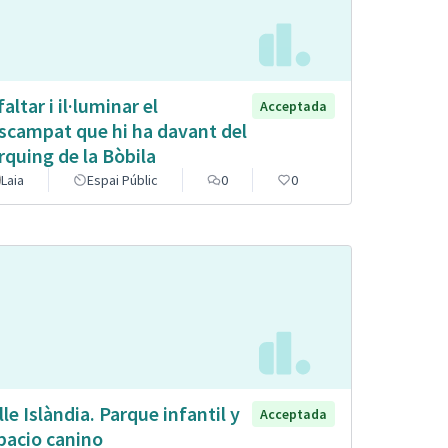
altar i il·luminar el
Acceptada
scampat que hi ha davant del
rquing de la Bòbila
Laia
Espai Públic
0
0
lle Islàndia. Parque infantil y
Acceptada
pacio canino