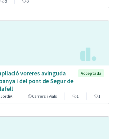
0
0
pliació voreres avinguda
Acceptada
panya i del pont de Segur de
lafell
JordiA
Carrers i Vials
1
1