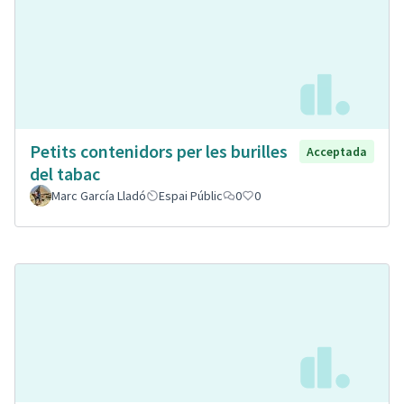
Petits contenidors per les burilles
Acceptada
del tabac
Marc García Lladó
Espai Públic
0
0