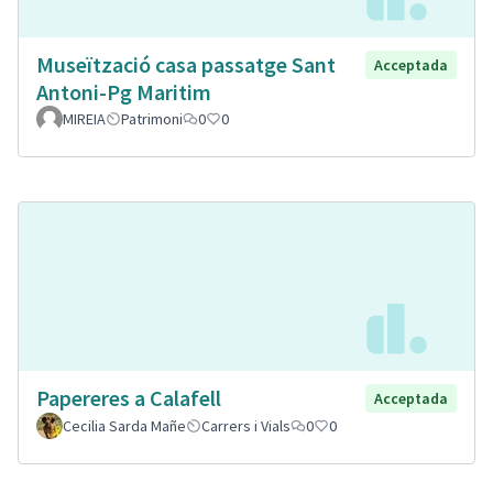
Museïtzació casa passatge Sant
Acceptada
Antoni-Pg Maritim
MIREIA
Patrimoni
0
0
Papereres a Calafell
Acceptada
Cecilia Sarda Mañe
Carrers i Vials
0
0