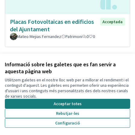
Placas Fotovoltaicas en edificios
Acceptada
del Ajuntament
Mateo Mejias Fernandez
Patrimoni
0
0
Informació sobre les galetes que es fan servir a
aquesta pàgina web
Utilitzem galetes en el nostre lloc web per a millorar el rendiment i el
contingut d'aquest. Les galetes ens permeten oferir una experiència
d'usuari i uns continguts més personalitzats des dels nostres canals
de xarxes socials.
Acceptar totes
Porterías playa Segur de Calafell
Acceptada
Rebutjar-les
Cristina Quilez
1
4
Configuració