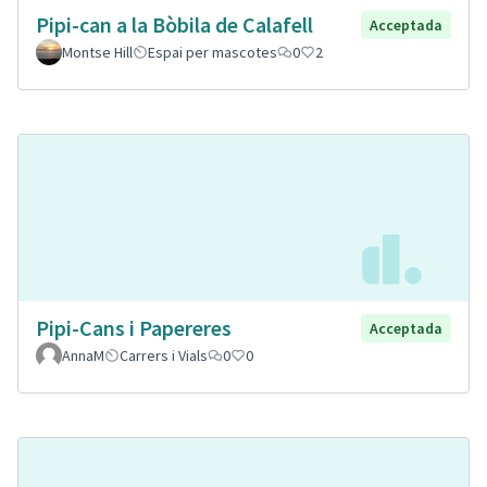
Pipi-can a la Bòbila de Calafell
Acceptada
Montse Hill
Espai per mascotes
0
2
Pipi-Cans i Papereres
Acceptada
AnnaM
Carrers i Vials
0
0