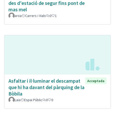
des d'estació de segur fins pont de
mas mel
aroa
Carrers i Vials
0
1
Asfaltar i il·luminar el descampat
Acceptada
que hi ha davant del pàrquing de la
Bòbila
Laia
Espai Públic
0
0