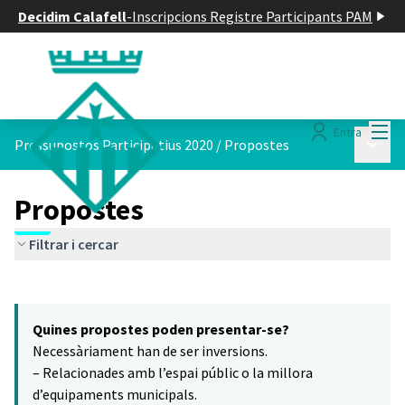
Decidim Calafell
-
Inscripcions Registre Participants PAM
Menú
Entra
Menú p
Pressupostos Participatius 2020
/
Propostes
Propostes
Filtrar i cercar
Saltar el mapa
Leaflet
|
©
HERE maps
16
El següent element és un mapa que presenta els components d'aq
+
Quines propostes poden presentar-se?
−
Necessàriament han de ser inversions.
– Relacionades amb l’espai públic o la millora
d’equipaments municipals.