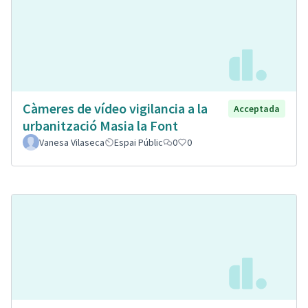
Càmeres de vídeo vigilancia a la
Acceptada
urbanització Masia la Font
Vanesa Vilaseca
Espai Públic
0
0