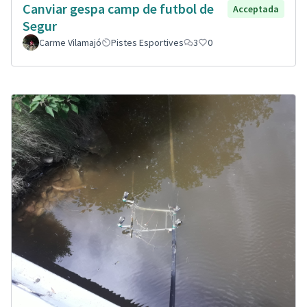
Canviar gespa camp de futbol de
Acceptada
Segur
Carme Vilamajó
Pistes Esportives
3
0