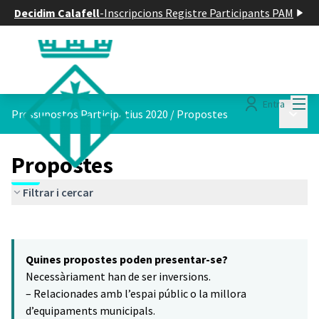
Decidim Calafell
-
Inscripcions Registre Participants PAM
Menú
Entra
Menú p
Pressupostos Participatius 2020
/
Propostes
Propostes
Filtrar i cercar
Saltar el mapa
Leaflet
|
©
HERE maps
El següent element és un mapa que presenta els components d'aq
+
Quines propostes poden presentar-se?
−
Necessàriament han de ser inversions.
– Relacionades amb l’espai públic o la millora
d’equipaments municipals.