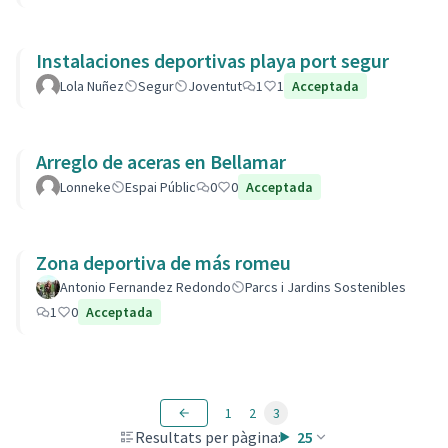
Instalaciones deportivas playa port segur
Lola Nuñez
Segur
Joventut
1
1
Acceptada
Arreglo de aceras en Bellamar
Lonneke
Espai Públic
0
0
Acceptada
Zona deportiva de más romeu
Antonio Fernandez Redondo
Parcs i Jardins Sostenibles
1
0
Acceptada
1
2
3
Resultats per pàgina:
25