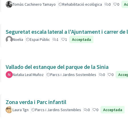
Tomàs Cachinero Tamayo
Rehabilitació ecològica
0
0
A
Seguretat escala lateral a l'Ajuntament i carrer de
Noelia
Espai Públic
1
1
Acceptada
Vallado del estanque del parque de la Sinia
Natalia Leal Muñoz
Parcs i Jardins Sostenibles
0
0
Acce
Zona verda i Parc infantil
Laura Tgn
Parcs i Jardins Sostenibles
0
0
Acceptada