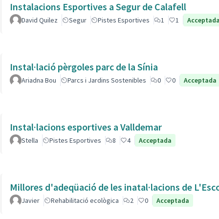
Instalacions Esportives a Segur de Calafell
David Quilez
Segur
Pistes Esportives
1
1
Acceptad
Instal·lació pèrgoles parc de la Sínia
Ariadna Bou
Parcs i Jardins Sostenibles
0
0
Acceptada
Instal·lacions esportives a Valldemar
Stella
Pistes Esportives
8
4
Acceptada
Millores d'adeqüació de les inatal·lacions de L'Esc
Javier
Rehabilitació ecològica
2
0
Acceptada