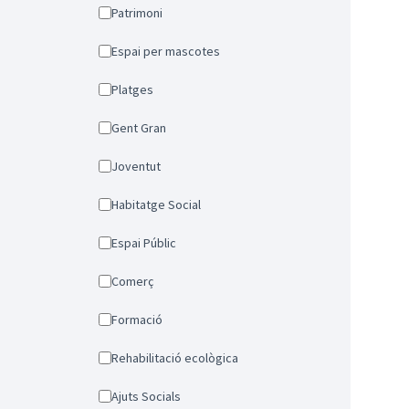
Patrimoni
Espai per mascotes
Platges
Gent Gran
Joventut
Habitatge Social
Espai Públic
Comerç
Formació
Rehabilitació ecològica
Ajuts Socials