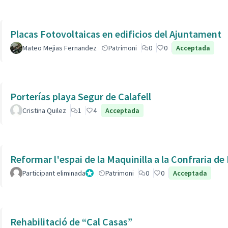
Placas Fotovoltaicas en edificios del Ajuntament
Mateo Mejias Fernandez
Patrimoni
0
0
Acceptada
Porterías playa Segur de Calafell
Cristina Quilez
1
4
Acceptada
Reformar l'espai de la Maquinilla a la Confraria d
Participant eliminada
Administrador
Patrimoni
0
0
Acceptada
Rehabilitació de “Cal Casas”