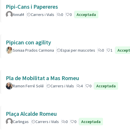
Pipi-Cans i Papereres
AnnaM
Carrers i Vials
0
0
Acceptada
Pipican con agility
Soniaa Prados Carmona
Espai per mascotes
0
1
Accep
Pla de Mobilitat a Mas Romeu
Ramon Ferré Solé
Carrers i Vials
4
0
Acceptada
Plaça Alcalde Romeu
Carlingas
Carrers i Vials
0
0
Acceptada