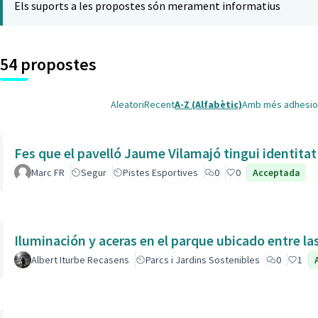
Els suports a les propostes són merament informatius
54 propostes
Aleatori
Recent
A-Z (Alfabètic)
Amb més adhesio
Fes que el pavelló Jaume Vilamajó tingui identitat
Marc FR
Segur
Pistes Esportives
0
0
Acceptada
Iluminación y aceras en el parque ubicado entre la
Albert Iturbe Recasens
Parcs i Jardins Sostenibles
0
1