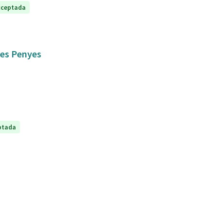
cceptada
 les Penyes
ptada