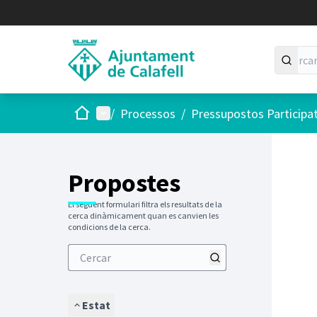
Inici
Menú principal
/
Processos
/
Pressupostos Participa
Saltar
El següen
+
−
Propostes
El següent formulari filtra els resultats de la
cerca dinàmicament quan es canvien les
condicions de la cerca.
Estat