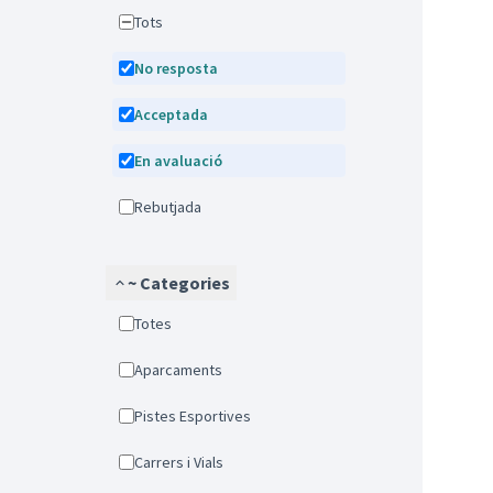
Tots
No resposta
Acceptada
En avaluació
Rebutjada
~ Categories
Totes
Aparcaments
Pistes Esportives
Carrers i Vials