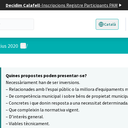
Decidim Calafell
-
Inscripcions Registre Participants PAM
Català
Triar la llengua
E
Menú d'usuari
tius 2020
/
 el mapa
9
t element és un mapa que presenta els components d'aquesta pàgina
Quines propostes poden presentar-se?
Necessàriament han de ser inversions.
– Relacionades amb l’espai públic o la millora d’equipaments m
– De competència municipal i sobre béns de propietat municipa
– Concretes i que donin resposta a una necessitat determinada
– Que compleixin la normativa vigent.
– D’interès general.
– Viables tècnicament.