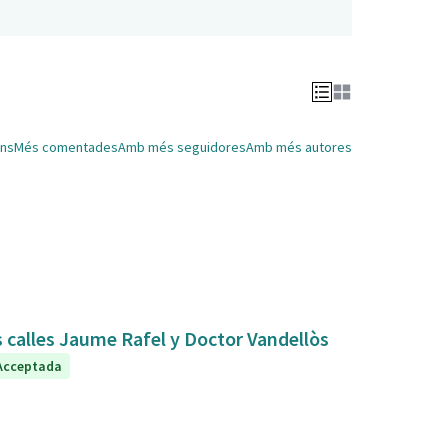
ns
Més comentades
Amb més seguidores
Amb més autores
s calles Jaume Rafel y Doctor Vandellòs
Acceptada