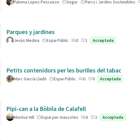
Paloma Lopez Pescuezo
Segur
Parcs i Jardins Sostenibles
Parques y jardines
Jesús Medina
Espai Públic
0
1
Acceptada
Petits contenidors per les burilles del tabac
Marc García Lladó
Espai Públic
0
0
Acceptada
Pipi-can a la Bòbila de Calafell
Montse Hill
Espai per mascotes
0
2
Acceptada