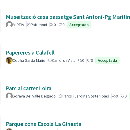
Museïtzació casa passatge Sant Antoni-Pg Mariti
MIREIA
Patrimoni
0
0
Acceptada
Papereres a Calafell
Cecilia Sarda Mañe
Carrers i Vials
0
0
Acceptada
Parc al carrer Loira
Soraya Del Valle Delgado
Parcs i Jardins Sostenibles
0
0
Parque zona Escola La Ginesta