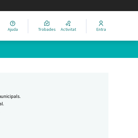
legir el idioma
Ajuda
Trobades
Activitat
Entra
Leaflet
|
©
HERE maps
 com a punts al mapa. L'element es pot fer servir amb un lector 
unicipals.
l.
.