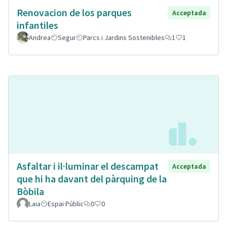
Renovacion de los parques
Acceptada
infantiles
Andrea
Segur
Parcs i Jardins Sostenibles
1
1
Asfaltar i il·luminar el descampat
Acceptada
que hi ha davant del pàrquing de la
Bòbila
Laia
Espai Públic
0
0