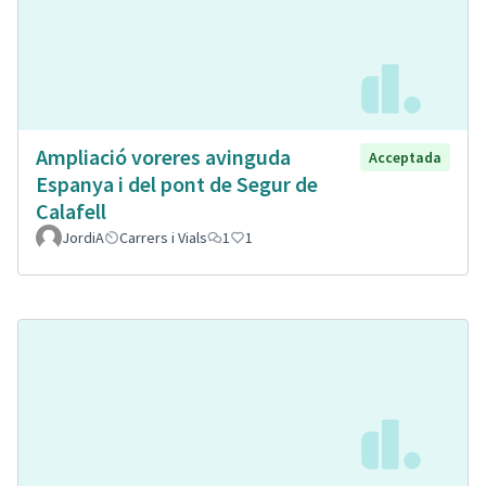
Ampliació voreres avinguda
Acceptada
Espanya i del pont de Segur de
Calafell
JordiA
Carrers i Vials
1
1