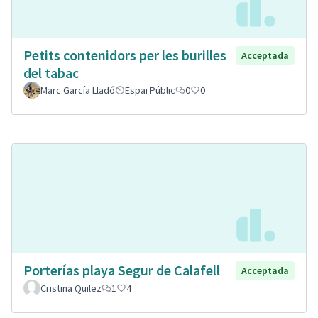
Petits contenidors per les burilles
Acceptada
del tabac
Marc García Lladó
Espai Públic
0
0
Porterías playa Segur de Calafell
Acceptada
Cristina Quilez
1
4