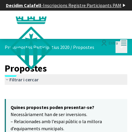
Decidim Calafell
-
Inscripcions Registre Participants PAM
Menú
Entra
Menú p
Pressupostos Participatius 2020
/
Propostes
Propostes
Filtrar i cercar
Saltar el mapa
Leaflet
|
©
HERE maps
5
El següent element és un mapa que presenta els components d'aq
+
Quines propostes poden presentar-se?
−
Necessàriament han de ser inversions.
– Relacionades amb l’espai públic o la millora
d’equipaments municipals.