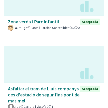
Zona verda i Parc infantil
Acceptada
Laura Tgn
Parcs i Jardins Sostenibles
0
0
Asfaltar el tram de Lluís companys
Acceptada
des d'estació de segur fins pont de
mas mel
aroa
Carrers i Vials
0
1