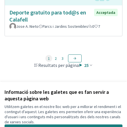
Deporte gratuito para tod@s en
Acceptada
Calafell
Jose A. Nieto
Parcs i Jardins Sostenibles
0
7
1
2
3
Resultats per pàgina:
25
Veure totes les propostes retirades
Informació sobre les galetes que es fan servir a
aquesta pàgina web
Utilitzem galetes en el nostre lloc web per a millorar el rendiment i el
Termes i condicions d'ús
contingut d'aquest. Les galetes ens permeten oferir una experiència
Configuració de les galetes
d'usuari i uns continguts més personalitzats des dels nostres canals
Decidim Calafell a X
Decidim Calafell a Facebook
Decidim Calafell a YouTube
Decidim Calafell a GitHub
de xarxes socials.
(Enllaç extern)
(Enllaç extern)
(Enllaç extern)
(Enllaç extern)