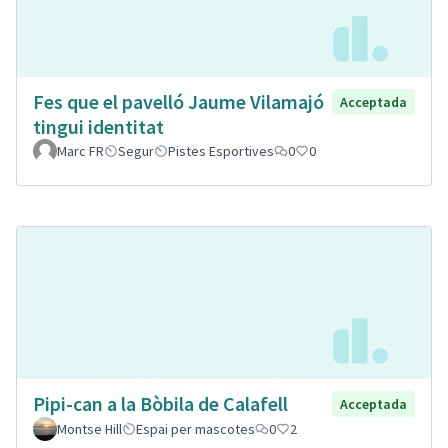
Fes que el pavelló Jaume Vilamajó
Acceptada
tingui identitat
Marc FR
Segur
Pistes Esportives
0
0
Pipi-can a la Bòbila de Calafell
Acceptada
Montse Hill
Espai per mascotes
0
2