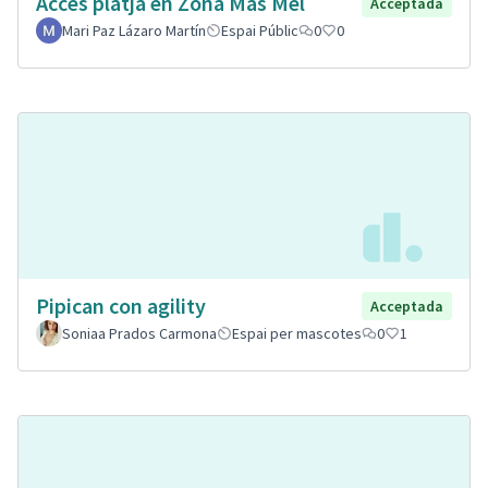
Accés platja en Zona Mas Mel
Acceptada
Mari Paz Lázaro Martín
Espai Públic
0
0
Pipican con agility
Acceptada
Soniaa Prados Carmona
Espai per mascotes
0
1