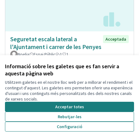
Seguretat escala lateral a
Acceptada
l'Ajuntament i carrer de les Penyes
Noelia
Espai Públic
1
1
Informació sobre les galetes que es fan servir a
aquesta pàgina web
Utilitzem galetes en el nostre lloc web per a millorar el rendiment i el
contingut d'aquest. Les galetes ens permeten oferir una experiència
d'usuari i uns continguts més personalitzats des dels nostres canals
de xarxes socials.
Acceptar totes
Rebutjar-les
Configuració
Museïtzació casa passatge Sant
Acceptada