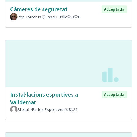
Càmeres de seguretat
Acceptada
Pep Torrents
Espai Públic
0
0
Instal·lacions esportives a
Acceptada
Valldemar
Stella
Pistes Esportives
8
4