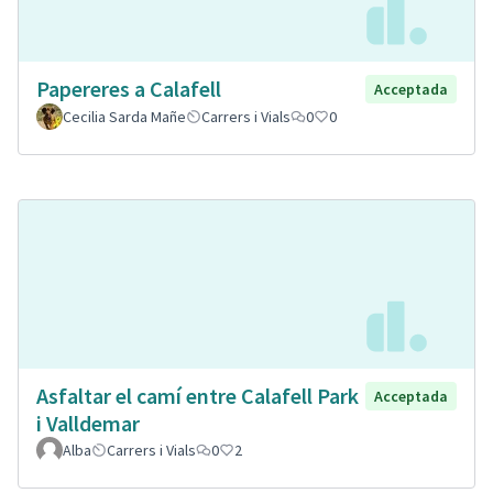
Papereres a Calafell
Acceptada
Cecilia Sarda Mañe
Carrers i Vials
0
0
Asfaltar el camí entre Calafell Park
Acceptada
i Valldemar
Alba
Carrers i Vials
0
2