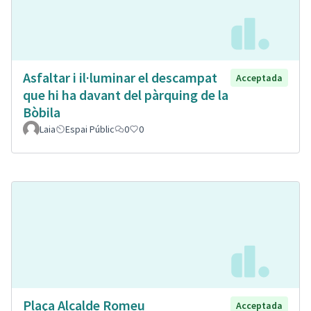
Asfaltar i il·luminar el descampat
Acceptada
que hi ha davant del pàrquing de la
Bòbila
Laia
Espai Públic
0
0
Plaça Alcalde Romeu
Acceptada