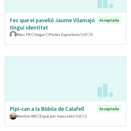
Fes que el pavelló Jaume Vilamajó
Acceptada
tingui identitat
Marc FR
Segur
Pistes Esportives
0
0
Pipi-can a la Bòbila de Calafell
Acceptada
Montse Hill
Espai per mascotes
0
2