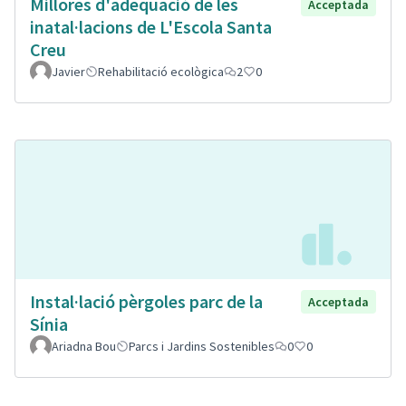
Millores d'adeqüació de les
Acceptada
inatal·lacions de L'Escola Santa
Creu
Javier
Rehabilitació ecològica
2
0
Instal·lació pèrgoles parc de la
Acceptada
Sínia
Ariadna Bou
Parcs i Jardins Sostenibles
0
0