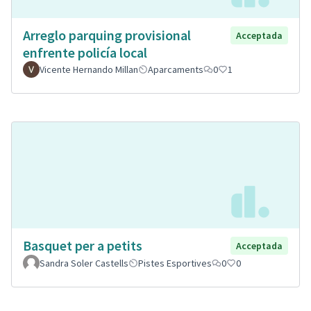
Arreglo parquing provisional
Acceptada
enfrente policía local
Vicente Hernando Millan
Aparcaments
0
1
Basquet per a petits
Acceptada
Sandra Soler Castells
Pistes Esportives
0
0