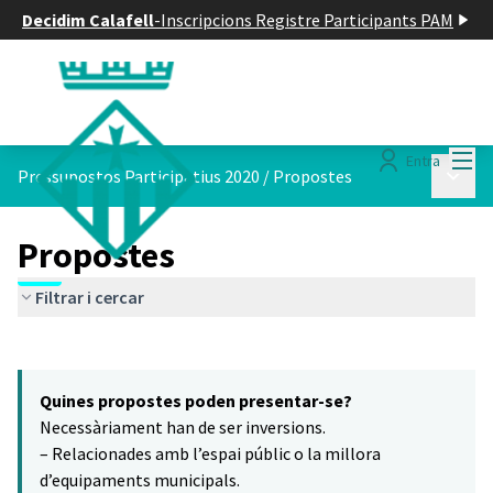
Decidim Calafell
-
Inscripcions Registre Participants PAM
Menú
Entra
Menú p
Pressupostos Participatius 2020
/
Propostes
Propostes
Filtrar i cercar
Saltar el mapa
Leaflet
|
©
HERE maps
16
El següent element és un mapa que presenta els components d'aq
+
Quines propostes poden presentar-se?
−
Necessàriament han de ser inversions.
– Relacionades amb l’espai públic o la millora
d’equipaments municipals.