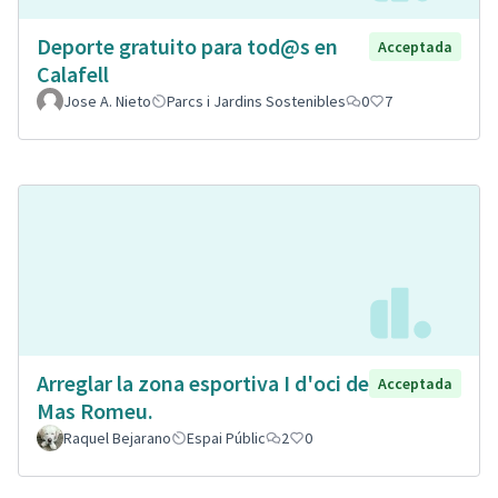
Deporte gratuito para tod@s en
Acceptada
Calafell
Jose A. Nieto
Parcs i Jardins Sostenibles
0
7
Arreglar la zona esportiva I d'oci de
Acceptada
Mas Romeu.
Raquel Bejarano
Espai Públic
2
0