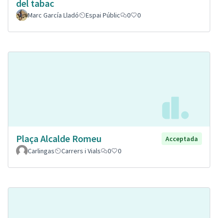
del tabac
Marc García Lladó
Espai Públic
0
0
Plaça Alcalde Romeu
Acceptada
Carlingas
Carrers i Vials
0
0