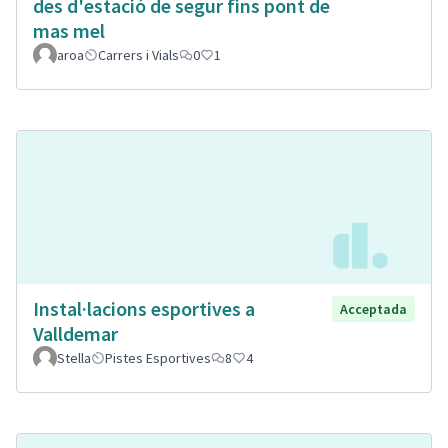
des d'estació de segur fins pont de
mas mel
aroa
Carrers i Vials
0
1
Instal·lacions esportives a
Acceptada
Valldemar
Stella
Pistes Esportives
8
4