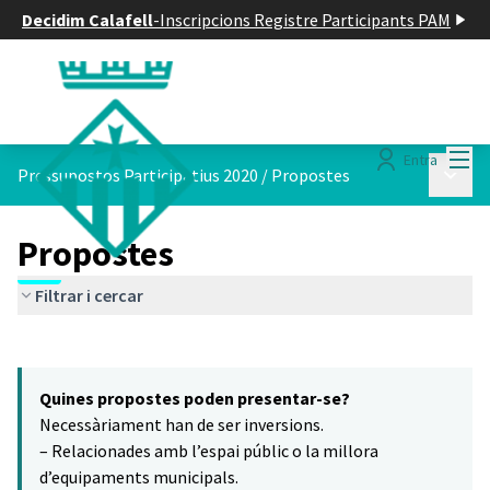
Decidim Calafell
-
Inscripcions Registre Participants PAM
Menú
Entra
Menú p
Pressupostos Participatius 2020
/
Propostes
Propostes
Filtrar i cercar
Saltar el mapa
Leaflet
|
©
HERE maps
14
El següent element és un mapa que presenta els components d'aq
+
Quines propostes poden presentar-se?
−
Necessàriament han de ser inversions.
– Relacionades amb l’espai públic o la millora
d’equipaments municipals.