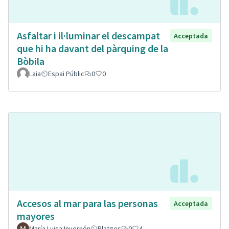
Asfaltar i il·luminar el descampat
Acceptada
que hi ha davant del pàrquing de la
Bòbila
Laia
Espai Públic
0
0
Accesos al mar para las personas
Acceptada
mayores
María Luisa Invernón
Platges
0
4