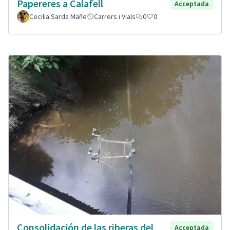
Papereres a Calafell
Acceptada
Cecilia Sarda Mañe
Carrers i Vials
0
0
Consolidación de las riberas del
Acceptada