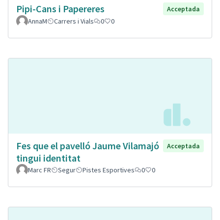
Pipi-Cans i Papereres
Acceptada
AnnaM
Carrers i Vials
0
0
Fes que el pavelló Jaume Vilamajó
Acceptada
tingui identitat
Marc FR
Segur
Pistes Esportives
0
0