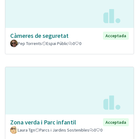
Càmeres de seguretat
Acceptada
Pep Torrents
Espai Públic
0
0
Zona verda i Parc infantil
Acceptada
Laura Tgn
Parcs i Jardins Sostenibles
0
0