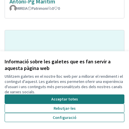
Antoni-Pg Maritim
MIREIA
Patrimoni
0
0
Informació sobre les galetes que es fan servir a
aquesta pàgina web
Utilitzem galetes en el nostre lloc web per a millorar el rendiment i el
Parque zona Escola La Ginesta
Acceptada
contingut d'aquest. Les galetes ens permeten oferir una experiència
d'usuari i uns continguts més personalitzats des dels nostres canals
Paloma Lopez Pescuezo
Segur
de xarxes socials.
Parcs i Jardins Sostenibles
0
1
Acceptar totes
Rebutjar-les
Configuració