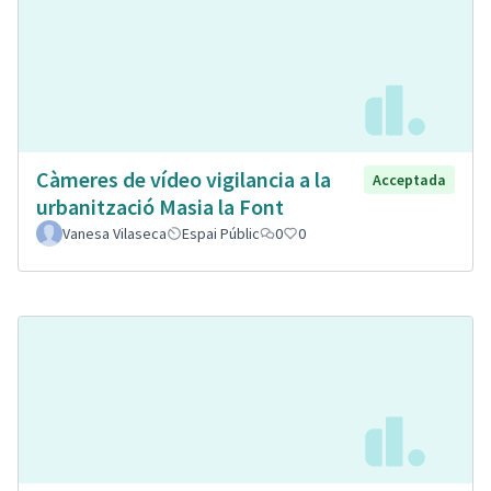
Càmeres de vídeo vigilancia a la
Acceptada
urbanització Masia la Font
Vanesa Vilaseca
Espai Públic
0
0