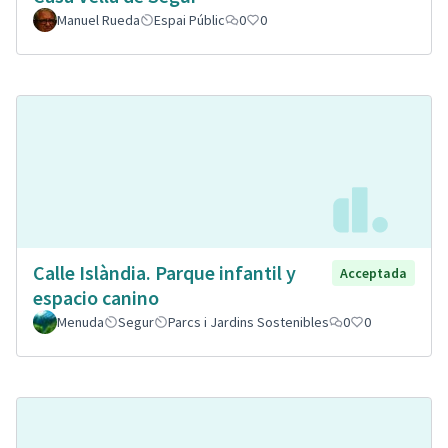
Manuel Rueda
Espai Públic
0
0
Calle Islàndia. Parque infantil y
Acceptada
espacio canino
Menuda
Segur
Parcs i Jardins Sostenibles
0
0