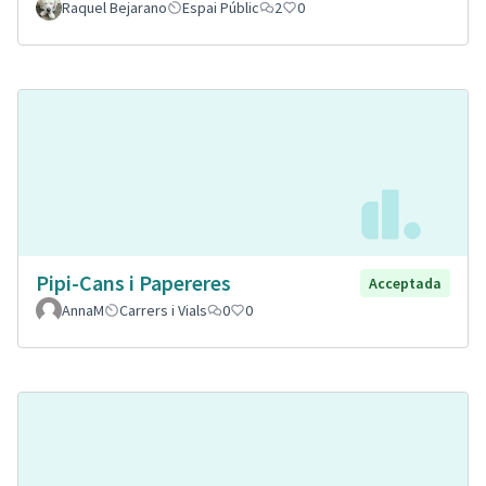
Raquel Bejarano
Espai Públic
2
0
Pipi-Cans i Papereres
Acceptada
AnnaM
Carrers i Vials
0
0