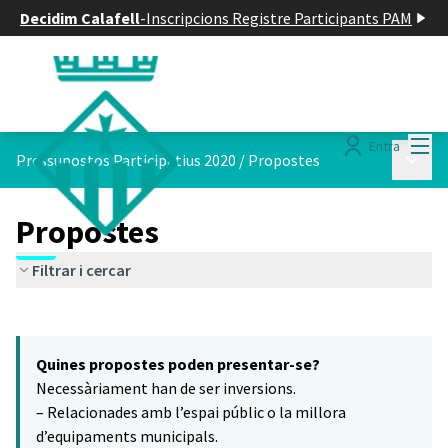
Decidim Calafell
-
Inscripcions Registre Participants PAM
Menú
Entra
Menú p
Pressupostos Participatius 2020
/
Propostes
Propostes
Filtrar i cercar
Saltar el mapa
Leaflet
|
©
HERE maps
6
El següent element és un mapa que presenta els components d'aq
+
Quines propostes poden presentar-se?
−
Necessàriament han de ser inversions.
– Relacionades amb l’espai públic o la millora
d’equipaments municipals.