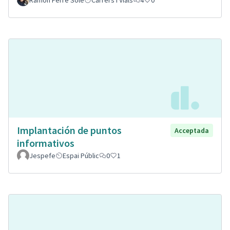
Ramon Ferré Solé
Carrers i Vials
4
0
Implantación de puntos
Acceptada
informativos
Jespefe
Espai Públic
0
1