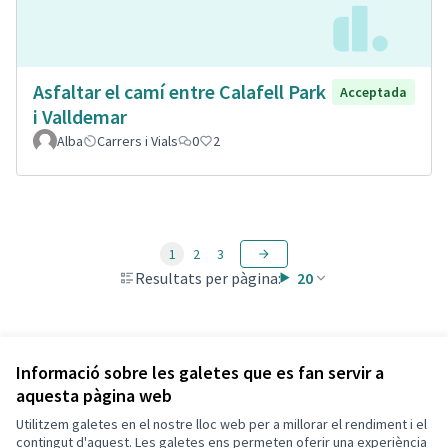
Asfaltar el camí entre Calafell Park
Acceptada
i Valldemar
Alba
Carrers i Vials
0
2
1
2
3
Resultats per pàgina:
20
Veure totes les propostes retirades
Informació sobre les galetes que es fan servir a
aquesta pàgina web
Utilitzem galetes en el nostre lloc web per a millorar el rendiment i el
Termes i condicions d'ús
contingut d'aquest. Les galetes ens permeten oferir una experiència
Configuració de les galetes