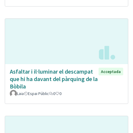
Asfaltar i il·luminar el descampat
Acceptada
que hi ha davant del pàrquing de la
Bòbila
Laia
Espai Públic
0
0