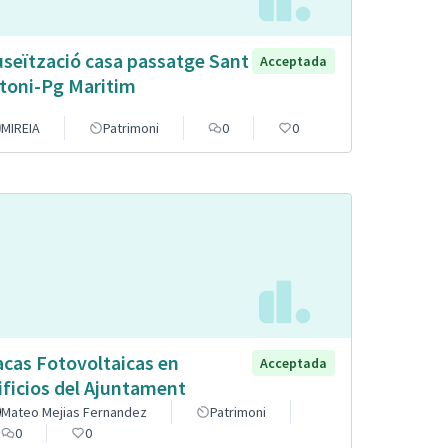
seïtzació casa passatge Sant
Acceptada
toni-Pg Maritim
MIREIA
Patrimoni
0
0
acas Fotovoltaicas en
Acceptada
ificios del Ajuntament
Mateo Mejias Fernandez
Patrimoni
0
0