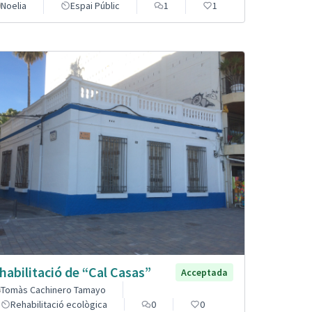
Noelia
Espai Públic
1
1
habilitació de “Cal Casas”
Acceptada
Tomàs Cachinero Tamayo
Rehabilitació ecològica
0
0