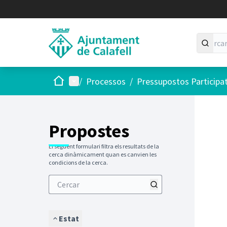
Inici
Menú principal
/
Processos
/
Pressupostos Participa
Saltar
El següen
+
−
Propostes
El següent formulari filtra els resultats de la
cerca dinàmicament quan es canvien les
condicions de la cerca.
Estat