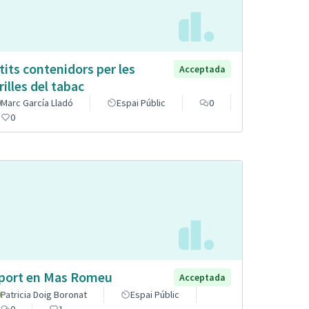
tits contenidors per les
Acceptada
rilles del tabac
Marc García Lladó
Espai Públic
0
0
port en Mas Romeu
Acceptada
Patricia Doig Boronat
Espai Públic
0
1