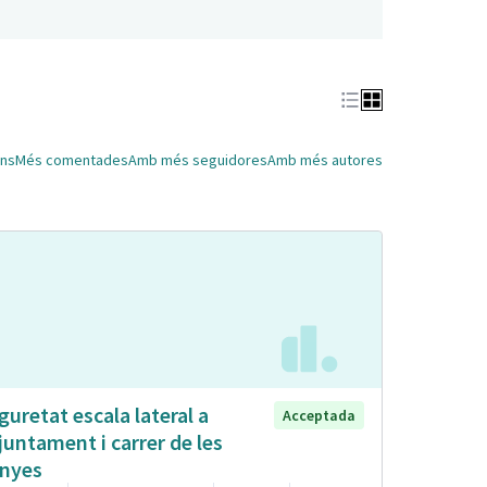
ns
Més comentades
Amb més seguidores
Amb més autores
guretat escala lateral a
Acceptada
Ajuntament i carrer de les
nyes