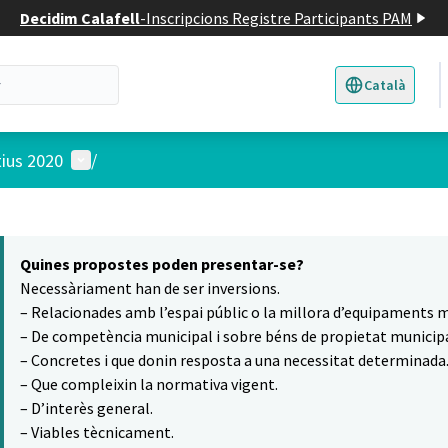
Decidim Calafell
-
Inscripcions Registre Participants PAM
Català
Triar la llengua
E
Menú d'usuari
tius 2020
/
 el mapa
16
t element és un mapa que presenta els components d'aquesta pàgina
Quines propostes poden presentar-se?
Necessàriament han de ser inversions.
– Relacionades amb l’espai públic o la millora d’equipaments m
– De competència municipal i sobre béns de propietat municipa
– Concretes i que donin resposta a una necessitat determinada
– Que compleixin la normativa vigent.
– D’interès general.
– Viables tècnicament.