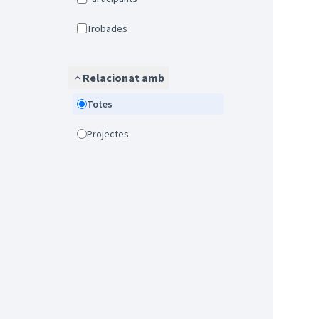
Trobades
Relacionat amb
Totes
Projectes