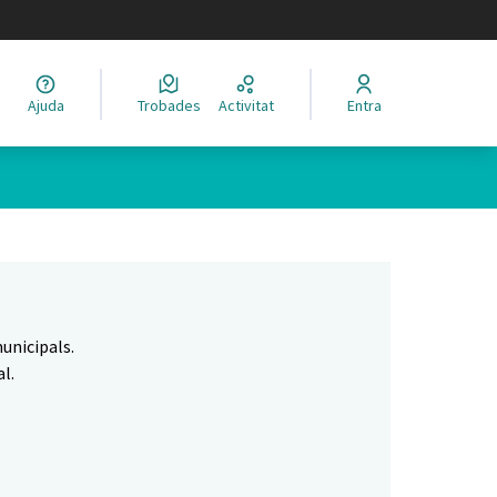
legir el idioma
Ajuda
Trobades
Activitat
Entra
Leaflet
|
©
HERE maps
 com a punts al mapa. L'element es pot fer servir amb un lector 
unicipals.
l.
.