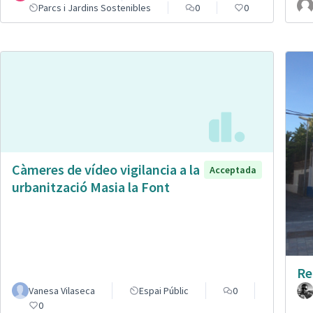
Parcs i Jardins Sostenibles
0
0
Càmeres de vídeo vigilancia a la
Acceptada
urbanització Masia la Font
Re
Vanesa Vilaseca
Espai Públic
0
0