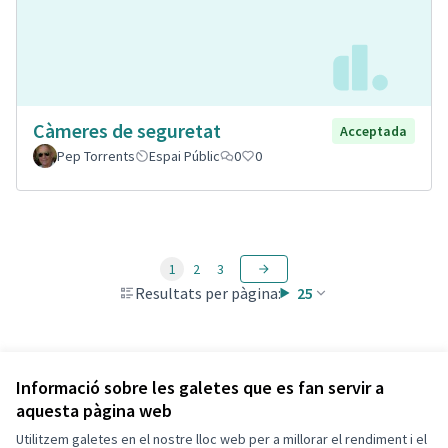
Càmeres de seguretat
Acceptada
Pep Torrents
Espai Públic
0
0
1
2
3
Resultats per pàgina:
25
Veure totes les propostes retirades
Informació sobre les galetes que es fan servir a
aquesta pàgina web
Utilitzem galetes en el nostre lloc web per a millorar el rendiment i el
Termes i condicions d'ús