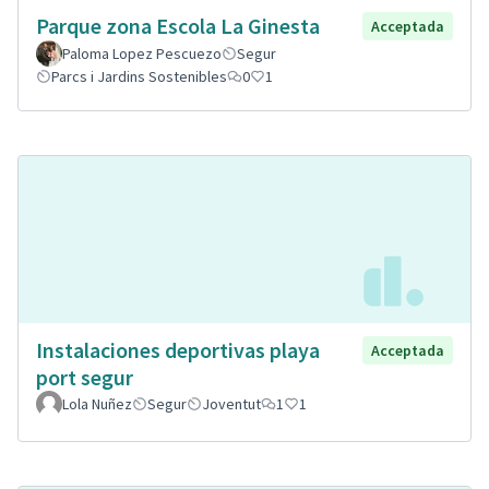
Parque zona Escola La Ginesta
Acceptada
Paloma Lopez Pescuezo
Segur
Parcs i Jardins Sostenibles
0
1
Instalaciones deportivas playa
Acceptada
port segur
Lola Nuñez
Segur
Joventut
1
1