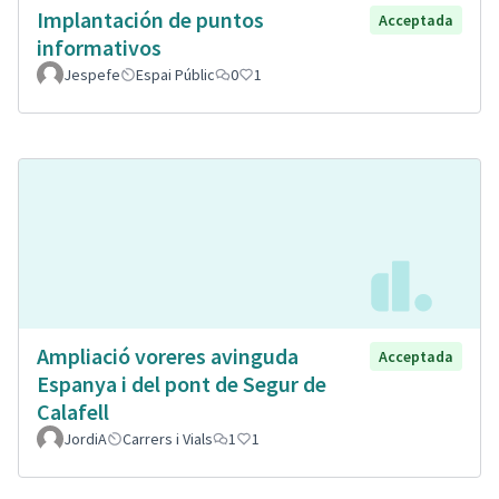
Implantación de puntos
Acceptada
informativos
Jespefe
Espai Públic
0
1
Ampliació voreres avinguda
Acceptada
Espanya i del pont de Segur de
Calafell
JordiA
Carrers i Vials
1
1