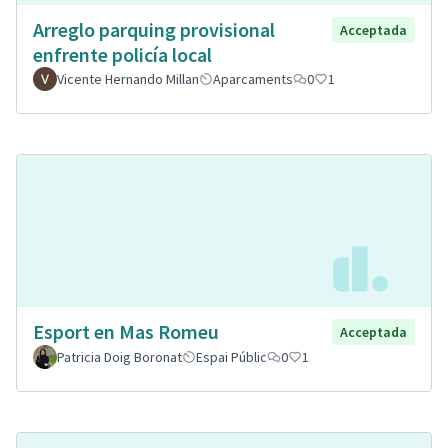
Arreglo parquing provisional
Acceptada
enfrente policía local
Vicente Hernando Millan
Aparcaments
0
1
Esport en Mas Romeu
Acceptada
Patricia Doig Boronat
Espai Públic
0
1