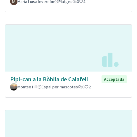
María Luisa Invernón
Platges
0
4
Pipi-can a la Bòbila de Calafell
Acceptada
Montse Hill
Espai per mascotes
0
2