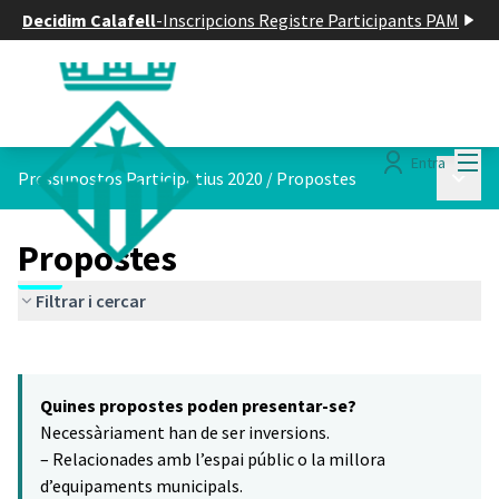
Decidim Calafell
-
Inscripcions Registre Participants PAM
Menú
Entra
Menú p
Pressupostos Participatius 2020
/
Propostes
Propostes
Filtrar i cercar
Saltar el mapa
Leaflet
|
©
HERE maps
6
El següent element és un mapa que presenta els components d'aq
+
Quines propostes poden presentar-se?
−
Necessàriament han de ser inversions.
– Relacionades amb l’espai públic o la millora
d’equipaments municipals.