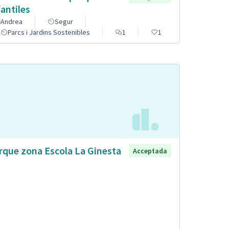
fantiles
Andrea
Segur
Parcs i Jardins Sostenibles
1
1
rque zona Escola La Ginesta
Acceptada