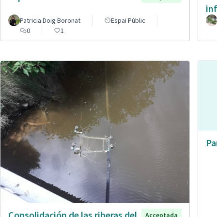
in
Patricia Doig Boronat
Espai Públic
0
1
Pa
Consolidación de las riberas del
Acceptada