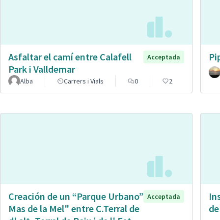
Asfaltar el camí entre Calafell
Pi
Acceptada
Park i Valldemar
Alba
Carrers i Vials
0
2
Creación de un “Parque Urbano”
In
Acceptada
Mas de la Mel" entre C.Terral de
de