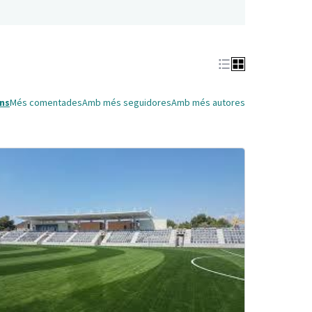
ns
Més comentades
Amb més seguidores
Amb més autores