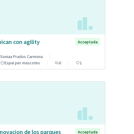
pican con agility
Acceptada
Soniaa Prados Carmona
Espai per mascotes
0
1
novacion de los parques
Acceptada