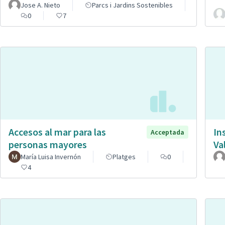
Jose A. Nieto
Parcs i Jardins Sostenibles
0
7
Accesos al mar para las
In
Acceptada
personas mayores
Va
María Luisa Invernón
Platges
0
4