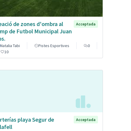
eació de zones d'ombra al
Acceptada
mp de Futbol Municipal Juan
os.
Natalia Tabi
Pistes Esportives
0
10
rterías playa Segur de
Acceptada
lafell