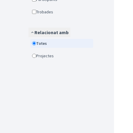
Trobades
Relacionat amb
Totes
Projectes