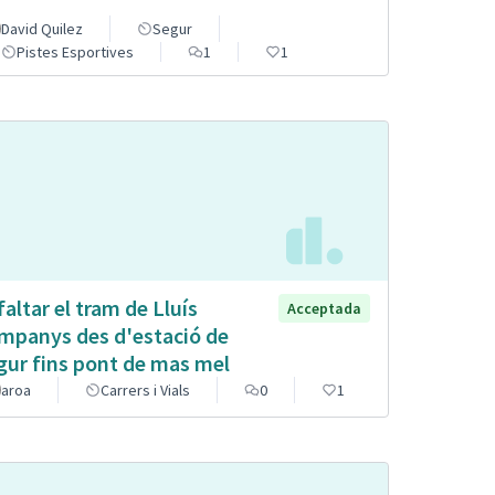
David Quilez
Segur
Pistes Esportives
1
1
faltar el tram de Lluís
Acceptada
mpanys des d'estació de
gur fins pont de mas mel
aroa
Carrers i Vials
0
1