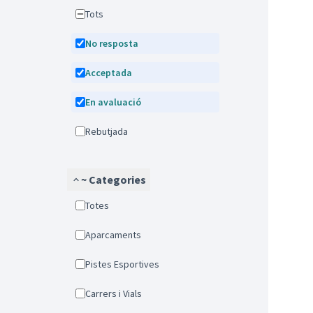
Tots
No resposta
Acceptada
En avaluació
Rebutjada
~ Categories
Totes
Aparcaments
Pistes Esportives
Carrers i Vials