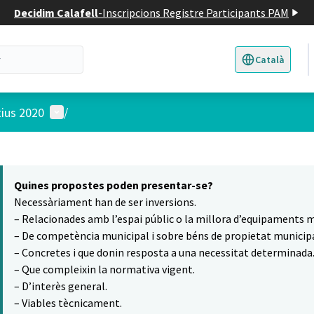
Decidim Calafell
-
Inscripcions Registre Participants PAM
Català
Triar la llengua
E
Menú d'usuari
tius 2020
/
 el mapa
16
t element és un mapa que presenta els components d'aquesta pàgina
Quines propostes poden presentar-se?
Necessàriament han de ser inversions.
– Relacionades amb l’espai públic o la millora d’equipaments m
– De competència municipal i sobre béns de propietat municipa
– Concretes i que donin resposta a una necessitat determinada
– Que compleixin la normativa vigent.
– D’interès general.
– Viables tècnicament.