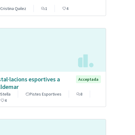
Cristina Quilez
1
4
stal·lacions esportives a
Acceptada
lldemar
Stella
Pistes Esportives
8
4