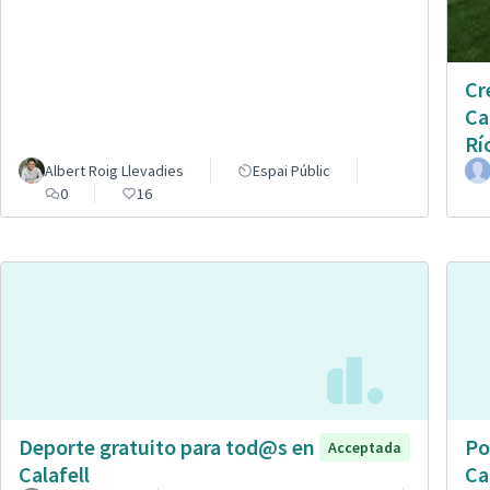
Cr
Ca
Rí
Albert Roig Llevadies
Espai Públic
0
16
Deporte gratuito para tod@s en
Po
Acceptada
Calafell
Ca