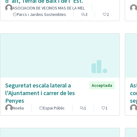
d' alt, Terral de Baix i de l' Est.
ASOCIACION DE VECINOS MAS DE LA MEL
Parcs i Jardins Sostenibles
3
2
Seguretat escala lateral a
As
Acceptada
l'Ajuntament i carrer de les
co
Penyes
se
Noelia
Espai Públic
1
1