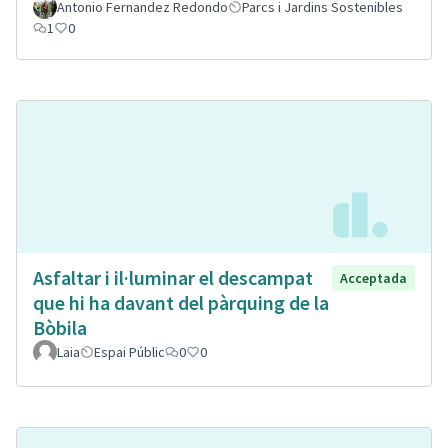
Antonio Fernandez Redondo
Parcs i Jardins Sostenibles
1
0
Asfaltar i il·luminar el descampat
Acceptada
que hi ha davant del pàrquing de la
Bòbila
Laia
Espai Públic
0
0