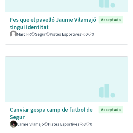
Fes que el pavelló Jaume Vilamajó
Acceptada
tingui identitat
Marc FR
Segur
Pistes Esportives
0
0
Canviar gespa camp de futbol de
Acceptada
Segur
Carme Vilamajó
Pistes Esportives
3
0