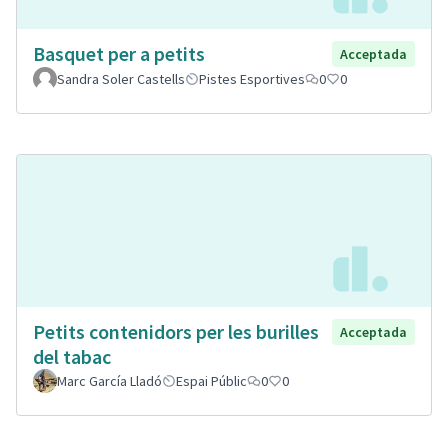
Basquet per a petits
Acceptada
Sandra Soler Castells
Pistes Esportives
0
0
Petits contenidors per les burilles
Acceptada
del tabac
Marc García Lladó
Espai Públic
0
0