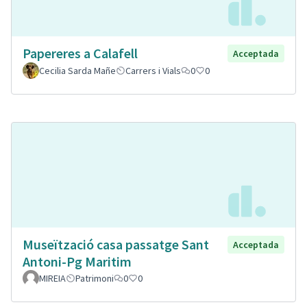
Papereres a Calafell
Acceptada
Cecilia Sarda Mañe
Carrers i Vials
0
0
Museïtzació casa passatge Sant
Acceptada
Antoni-Pg Maritim
MIREIA
Patrimoni
0
0