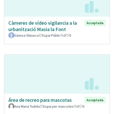
Càmeres de vídeo vigilancia a la
Acceptada
urbanització Masia la Font
Vanesa Vilaseca
Espai Públic
0
0
Área de recreo para mascotas
Acceptada
Ana Maria Tudela
Espai per mascotes
0
0