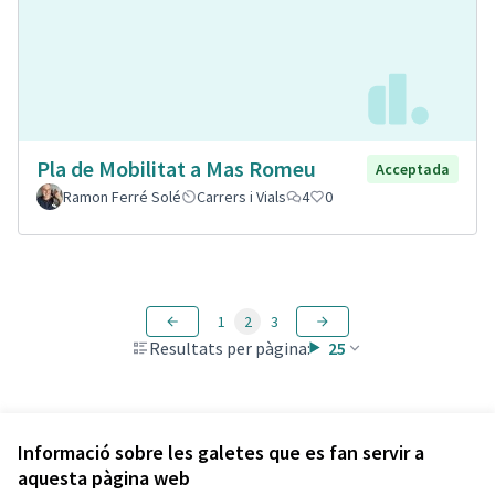
Pla de Mobilitat a Mas Romeu
Acceptada
Ramon Ferré Solé
Carrers i Vials
4
0
1
2
3
Resultats per pàgina:
25
Veure totes les propostes retirades
Informació sobre les galetes que es fan servir a
aquesta pàgina web