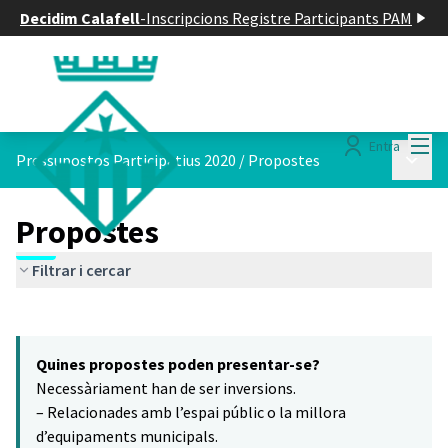
Decidim Calafell
-
Inscripcions Registre Participants PAM
Menú
Entra
Menú p
Pressupostos Participatius 2020
/
Propostes
Propostes
Filtrar i cercar
Saltar el mapa
Leaflet
|
©
HERE maps
7
El següent element és un mapa que presenta els components d'aq
+
Quines propostes poden presentar-se?
−
Necessàriament han de ser inversions.
– Relacionades amb l’espai públic o la millora
d’equipaments municipals.