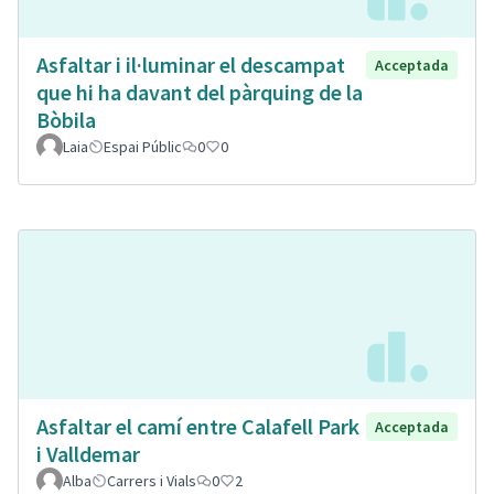
Asfaltar i il·luminar el descampat
Acceptada
que hi ha davant del pàrquing de la
Bòbila
Laia
Espai Públic
0
0
Asfaltar el camí entre Calafell Park
Acceptada
i Valldemar
Alba
Carrers i Vials
0
2