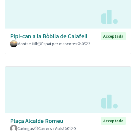
Pipi-can a la Bòbila de Calafell
Acceptada
Montse Hill
Espai per mascotes
0
2
Plaça Alcalde Romeu
Acceptada
Carlingas
Carrers i Vials
0
0