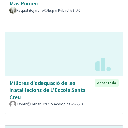
Mas Romeu.
Raquel Bejarano
Espai Públic
2
0
Millores d'adeqüació de les
Acceptada
inatal·lacions de L'Escola Santa
Creu
Javier
Rehabilitació ecològica
2
0