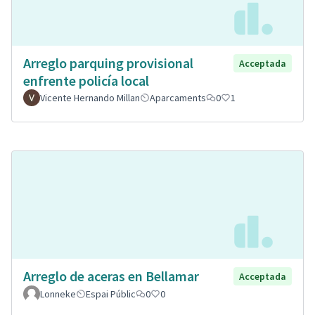
Arreglo parquing provisional
Acceptada
enfrente policía local
Vicente Hernando Millan
Aparcaments
0
1
Arreglo de aceras en Bellamar
Acceptada
Lonneke
Espai Públic
0
0