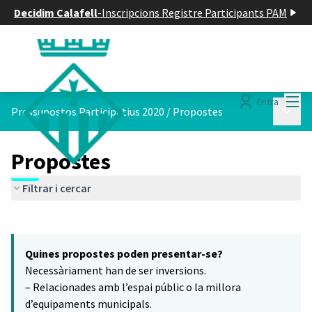
Decidim Calafell
-
Inscripcions Registre Participants PAM
Menú
Entra
Menú p
Pressupostos Participatius 2020
/
Propostes
Propostes
Filtrar i cercar
Saltar el mapa
Leaflet
|
©
HERE maps
8
El següent element és un mapa que presenta els components d'aq
+
Quines propostes poden presentar-se?
−
Necessàriament han de ser inversions.
– Relacionades amb l’espai públic o la millora
d’equipaments municipals.