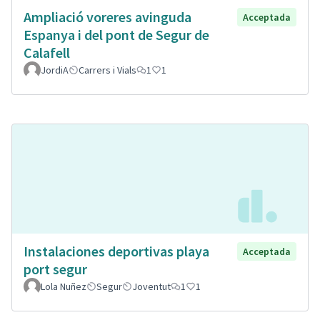
Ampliació voreres avinguda
Acceptada
Espanya i del pont de Segur de
Calafell
JordiA
Carrers i Vials
1
1
Instalaciones deportivas playa
Acceptada
port segur
Lola Nuñez
Segur
Joventut
1
1