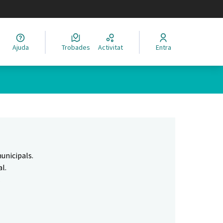
legir el idioma
Ajuda
Trobades
Activitat
Entra
Leaflet
|
©
HERE maps
 com a punts al mapa. L'element es pot fer servir amb un lector 
unicipals.
l.
.