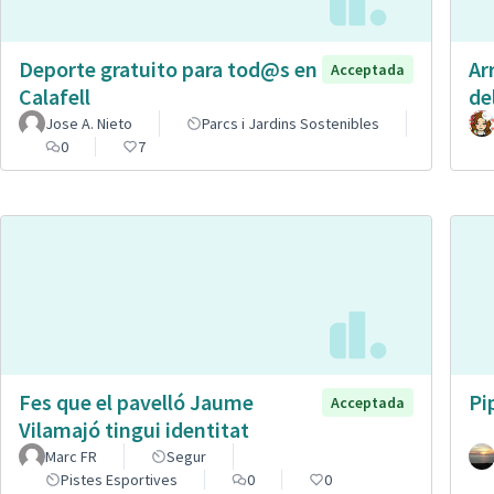
Deporte gratuito para tod@s en
Ar
Acceptada
Calafell
de
Jose A. Nieto
Parcs i Jardins Sostenibles
0
7
Fes que el pavelló Jaume
Pi
Acceptada
Vilamajó tingui identitat
Marc FR
Segur
Pistes Esportives
0
0