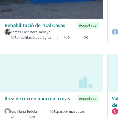
Rehabilitació de “Cal Casas”
Acceptada
Tomàs Cachinero Tamayo
Rehabilitació ecològica
0
0
Área de recreo para mascotas
Va
Acceptada
de
Ana Maria Tudela
Espai per mascotes
0
0