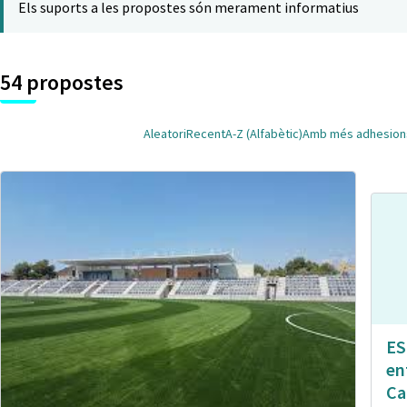
Els suports a les propostes són merament informatius
54 propostes
Aleatori
Recent
A-Z (Alfabètic)
Amb més adhesion
ES
en
Ca