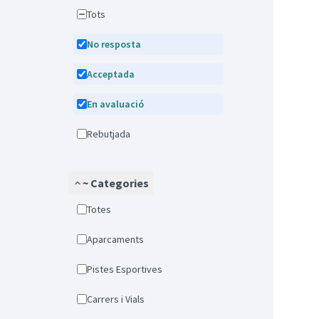
Tots
No resposta
Acceptada
En avaluació
Rebutjada
~ Categories
Totes
Aparcaments
Pistes Esportives
Carrers i Vials