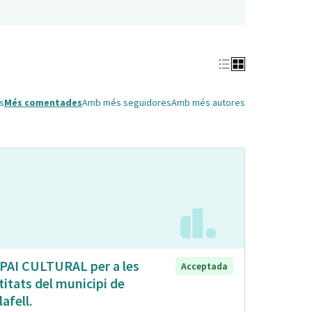
s
Més comentades
Amb més seguidores
Amb més autores
PAI CULTURAL per a les
Acceptada
titats del municipi de
lafell.