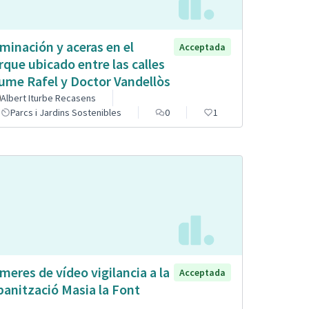
uminación y aceras en el
Acceptada
rque ubicado entre las calles
ume Rafel y Doctor Vandellòs
Albert Iturbe Recasens
Parcs i Jardins Sostenibles
0
1
meres de vídeo vigilancia a la
Acceptada
banització Masia la Font