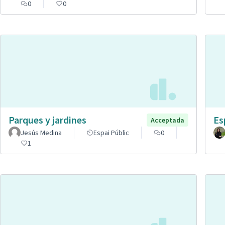
0
0
Parques y jardines
Es
Acceptada
Jesús Medina
Espai Públic
0
1