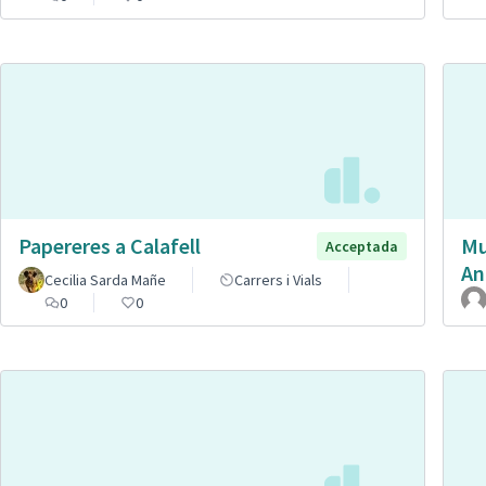
Papereres a Calafell
Mu
Acceptada
An
Cecilia Sarda Mañe
Carrers i Vials
0
0