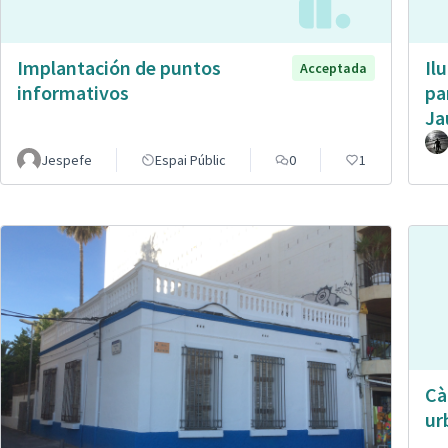
Implantación de puntos
Il
Acceptada
informativos
pa
Ja
Jespefe
Espai Públic
0
1
Cà
ur