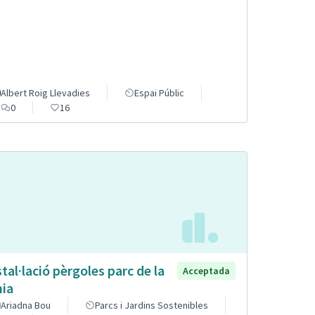
Albert Roig Llevadies
Espai Públic
0
16
stal·lació pèrgoles parc de la
Acceptada
nia
Ariadna Bou
Parcs i Jardins Sostenibles