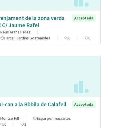
renjament de la zona verda
Acceptada
l C/ Jaume Rafel
Neus Arans Pérez
Parcs i Jardins Sostenibles
0
0
pi-can a la Bòbila de Calafell
Acceptada
Montse Hill
Espai per mascotes
0
2