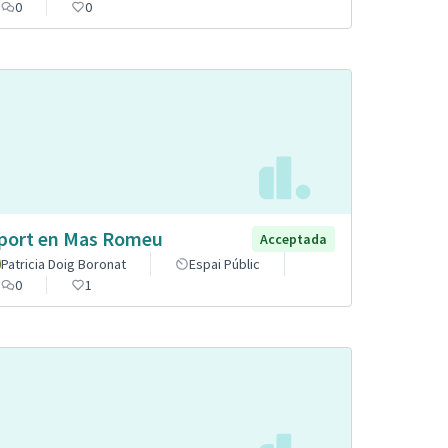
0
0
port en Mas Romeu
Acceptada
Patricia Doig Boronat
Espai Públic
0
1