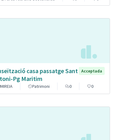
seïtzació casa passatge Sant
Acceptada
toni-Pg Maritim
MIREIA
Patrimoni
0
0