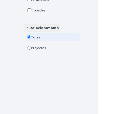
Trobades
Relacionat amb
Totes
Projectes