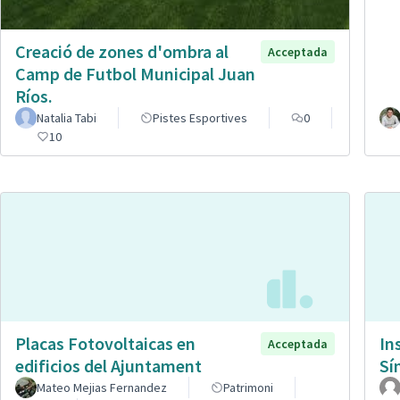
Creació de zones d'ombra al
Acceptada
Camp de Futbol Municipal Juan
Ríos.
Natalia Tabi
Pistes Esportives
0
10
Placas Fotovoltaicas en
In
Acceptada
edificios del Ajuntament
Sí
Mateo Mejias Fernandez
Patrimoni