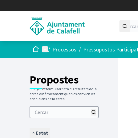
Inici
Menú principal
/
Processos
/
Pressupostos Participa
Saltar
El següen
+
−
Propostes
El següent formulari filtra els resultats de la
cerca dinàmicament quan es canvien les
condicions de la cerca.
Estat