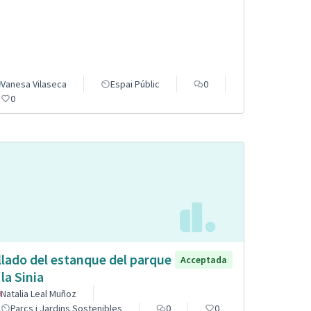
Vanesa Vilaseca
Espai Públic
0
0
llado del estanque del parque
Acceptada
 la Sinia
Natalia Leal Muñoz
Parcs i Jardins Sostenibles
0
0