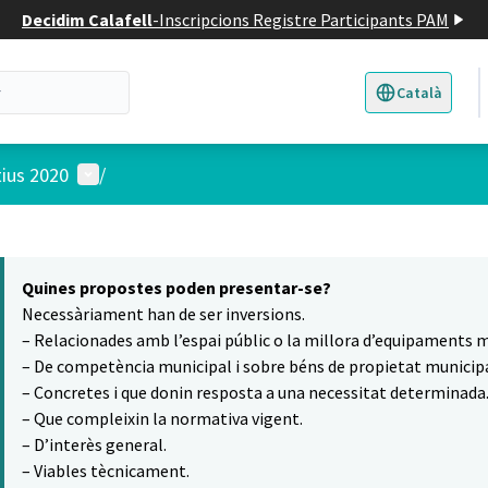
Decidim Calafell
-
Inscripcions Registre Participants PAM
Català
Triar la llengua
E
Menú d'usuari
tius 2020
/
 el mapa
6
t element és un mapa que presenta els components d'aquesta pàgina
Quines propostes poden presentar-se?
Necessàriament han de ser inversions.
– Relacionades amb l’espai públic o la millora d’equipaments m
– De competència municipal i sobre béns de propietat municipa
– Concretes i que donin resposta a una necessitat determinada
– Que compleixin la normativa vigent.
– D’interès general.
– Viables tècnicament.