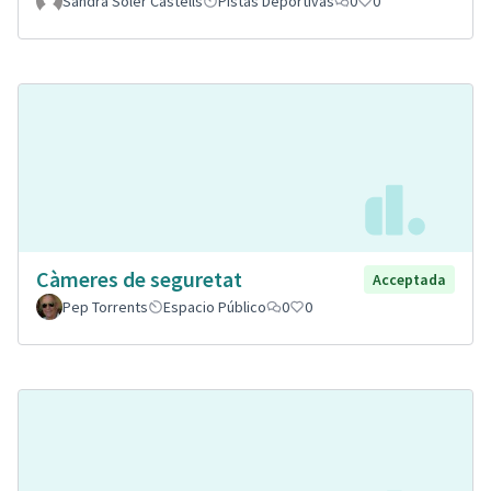
Sandra Soler Castells
Pistas Deportivas
0
0
Càmeres de seguretat
Acceptada
Pep Torrents
Espacio Público
0
0