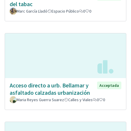
del tabac
Marc García Lladó
Espacio Público
0
0
Acceso directo a urb. Bellamar y
Acceptada
asfaltado calzadas urbanización
Maria Reyes Guerra Suarez
Calles y Viales
0
0