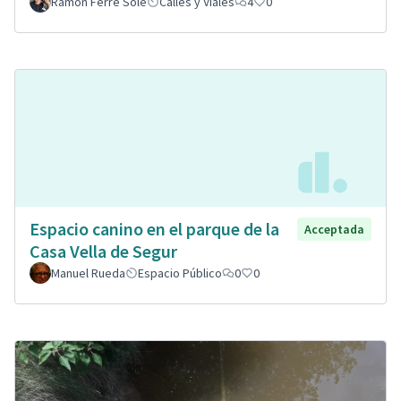
Ramon Ferré Solé
Calles y Viales
4
0
Espacio canino en el parque de la
Acceptada
Casa Vella de Segur
Manuel Rueda
Espacio Público
0
0