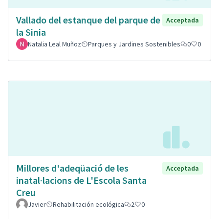
Vallado del estanque del parque de
Acceptada
la Sinia
Natalia Leal Muñoz
Parques y Jardines Sostenibles
0
0
Millores d'adeqüació de les
Acceptada
inatal·lacions de L'Escola Santa
Creu
Javier
Rehabilitación ecológica
2
0