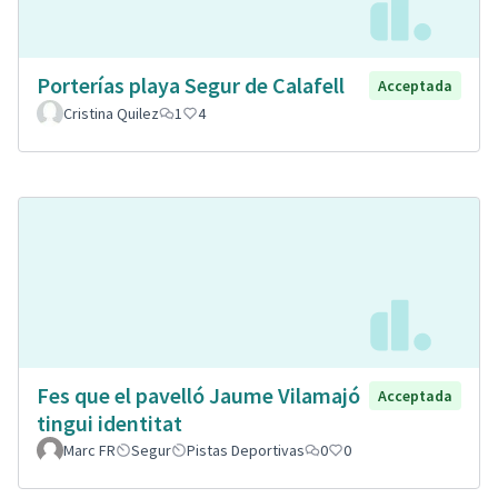
Porterías playa Segur de Calafell
Acceptada
Cristina Quilez
1
4
Fes que el pavelló Jaume Vilamajó
Acceptada
tingui identitat
Marc FR
Segur
Pistas Deportivas
0
0