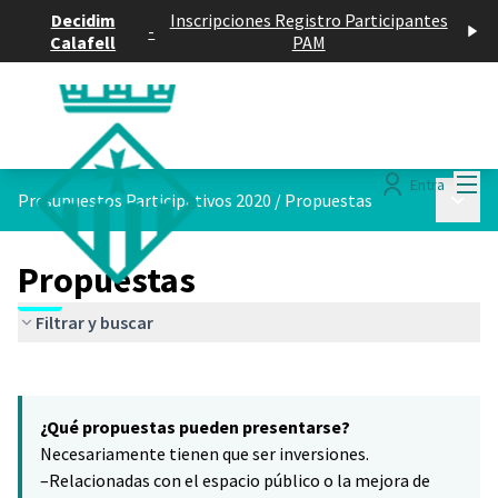
Decidim
Inscripciones Registro Participantes
-
Calafell
PAM
Menú
Entra
Menú p
Presupuestos Participativos 2020
/
Propuestas
Propuestas
Filtrar y buscar
Saltar el mapa
Leaflet
|
©
HERE maps
9
El siguiente elemento es un mapa que presenta los componentes 
+
¿Qué propuestas pueden presentarse?
−
Necesariamente tienen que ser inversiones.
–Relacionadas con el espacio público o la mejora de