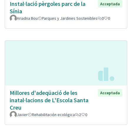
Instal·lació pèrgoles parc de la
Acceptada
Sínia
Ariadna Bou
Parques y Jardines Sostenibles
0
0
Millores d'adeqüació de les
Acceptada
inatal·lacions de L'Escola Santa
Creu
Javier
Rehabilitación ecológica
2
0