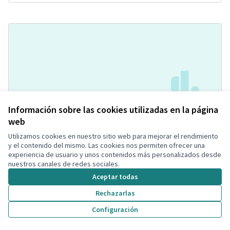
Información sobre las cookies utilizadas en la página
Ampliació voreres avinguda
Acceptada
web
Espanya i del pont de Segur de
Utilizamos cookies en nuestro sitio web para mejorar el rendimiento
Calafell
y el contenido del mismo. Las cookies nos permiten ofrecer una
JordiA
Calles y Viales
1
1
experiencia de usuario y unos contenidos más personalizados desde
nuestros canales de redes sociales.
Aceptar todas
Rechazarlas
Configuración