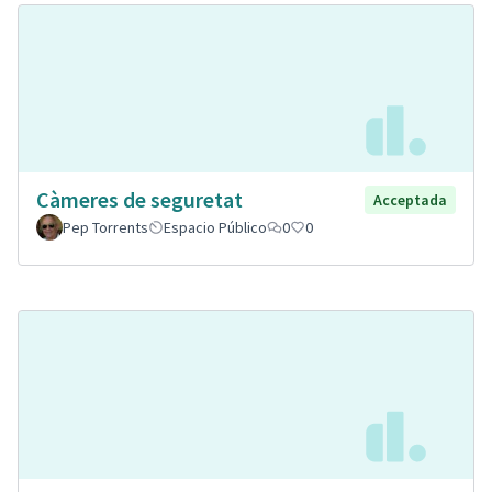
Càmeres de seguretat
Acceptada
Pep Torrents
Espacio Público
0
0