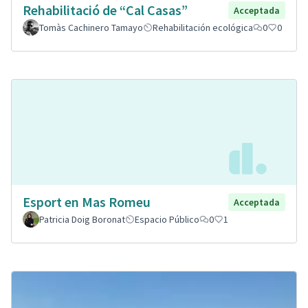
Rehabilitació de “Cal Casas”
Acceptada
Tomàs Cachinero Tamayo
Rehabilitación ecológica
0
0
Esport en Mas Romeu
Acceptada
Patricia Doig Boronat
Espacio Público
0
1