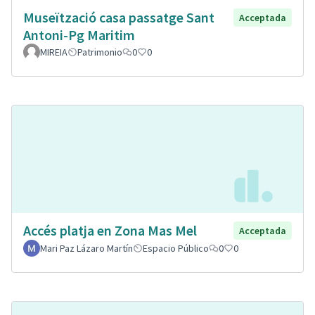
Museïtzació casa passatge Sant
Acceptada
Antoni-Pg Maritim
MIREIA
Patrimonio
0
0
Accés platja en Zona Mas Mel
Acceptada
Mari Paz Lázaro Martín
Espacio Público
0
0