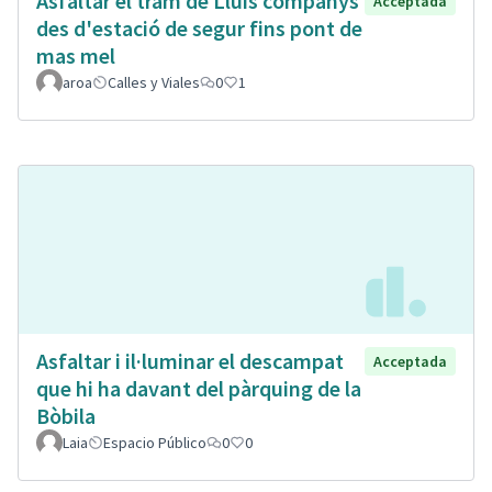
Asfaltar el tram de Lluís companys
Acceptada
des d'estació de segur fins pont de
mas mel
aroa
Calles y Viales
0
1
Asfaltar i il·luminar el descampat
Acceptada
que hi ha davant del pàrquing de la
Bòbila
Laia
Espacio Público
0
0