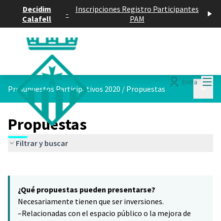
Decidim
Inscripciones Registro Participantes
-
Calafell
PAM
Menú
Entra
Menú p
Presupuestos Participativos 2020
/
Propuestas
Propuestas
Filtrar y buscar
Saltar el mapa
Leaflet
|
©
HERE maps
15
El siguiente elemento es un mapa que presenta los componentes 
+
¿Qué propuestas pueden presentarse?
−
Necesariamente tienen que ser inversiones.
–Relacionadas con el espacio público o la mejora de