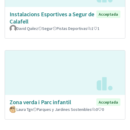
Instalacions Esportives a Segur de
Acceptada
Calafell
David Quilez
Segur
Pistas Deportivas
1
1
Zona verda i Parc infantil
Acceptada
Laura Tgn
Parques y Jardines Sostenibles
0
0