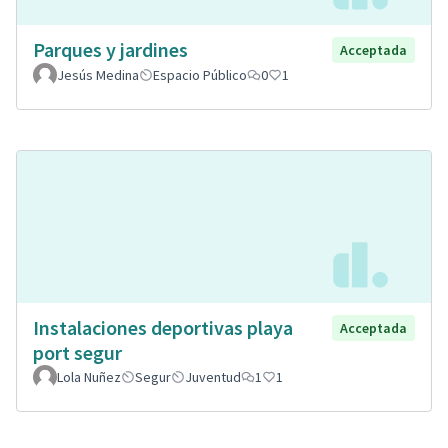
Parques y jardines
Acceptada
Jesús Medina
Espacio Público
0
1
Instalaciones deportivas playa
Acceptada
port segur
Lola Nuñez
Segur
Juventud
1
1