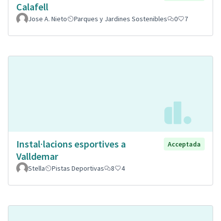
Calafell
Jose A. Nieto
Parques y Jardines Sostenibles
0
7
Instal·lacions esportives a
Acceptada
Valldemar
Stella
Pistas Deportivas
8
4