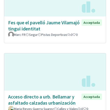
Fes que el pavelló Jaume Vilamajó
Acceptada
tingui identitat
Marc FR
Segur
Pistas Deportivas
0
0
Acceso directo a urb. Bellamar y
Acceptada
asfaltado calzadas urbanización
Maria Reyes Guerra Suarez
Calles y Viales
0
0