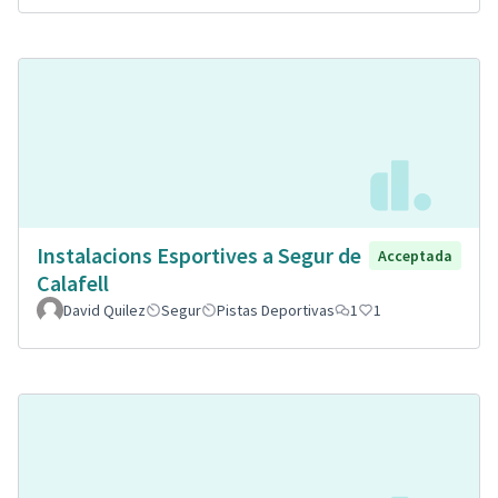
Instalacions Esportives a Segur de
Acceptada
Calafell
David Quilez
Segur
Pistas Deportivas
1
1