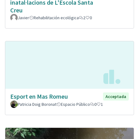
inatal·lacions de L'Escola Santa
Creu
Javier
Rehabilitación ecológica
2
0
Esport en Mas Romeu
Acceptada
Patricia Doig Boronat
Espacio Público
0
1