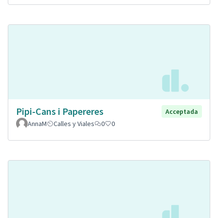
Pipi-Cans i Papereres
Acceptada
AnnaM
Calles y Viales
0
0