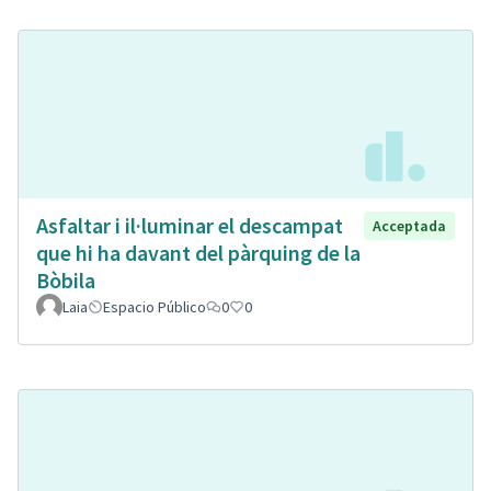
Asfaltar i il·luminar el descampat
Acceptada
que hi ha davant del pàrquing de la
Bòbila
Laia
Espacio Público
0
0