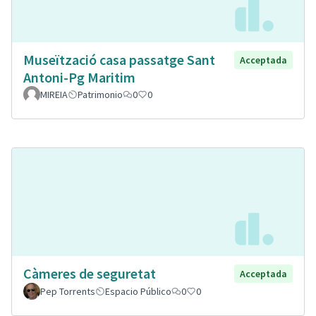
Museïtzació casa passatge Sant
Acceptada
Antoni-Pg Maritim
MIREIA
Patrimonio
0
0
Càmeres de seguretat
Acceptada
Pep Torrents
Espacio Público
0
0