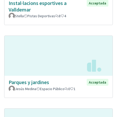
Instal·lacions esportives a
Acceptada
Valldemar
Stella
Pistas Deportivas
8
4
Parques y jardines
Acceptada
Jesús Medina
Espacio Público
0
1