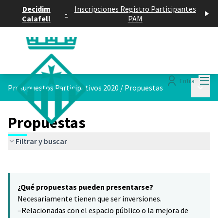
Decidim
Inscripciones Registro Participantes
-
Calafell
PAM
Menú
Entra
Menú p
Presupuestos Participativos 2020
/
Propuestas
Propuestas
Filtrar y buscar
Saltar el mapa
Leaflet
|
©
HERE maps
16
El siguiente elemento es un mapa que presenta los componentes 
+
¿Qué propuestas pueden presentarse?
−
Necesariamente tienen que ser inversiones.
–Relacionadas con el espacio público o la mejora de