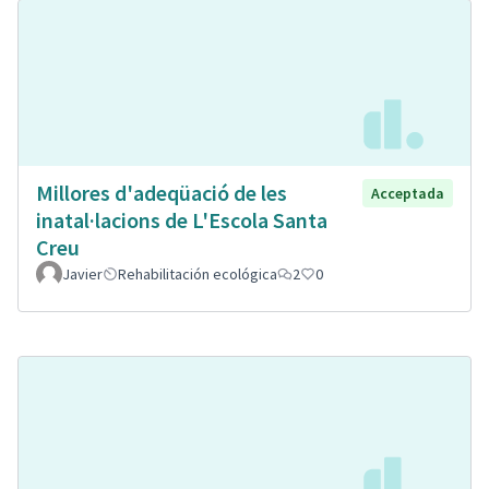
Millores d'adeqüació de les
Acceptada
inatal·lacions de L'Escola Santa
Creu
Javier
Rehabilitación ecológica
2
0