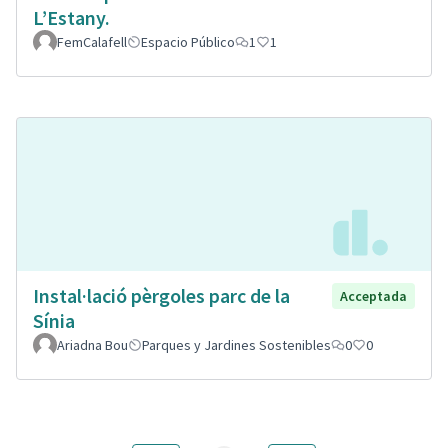
L’Estany.
FemCalafell
Espacio Público
1
1
Instal·lació pèrgoles parc de la
Acceptada
Sínia
Ariadna Bou
Parques y Jardines Sostenibles
0
0