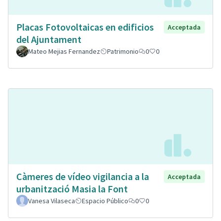
Placas Fotovoltaicas en edificios
Acceptada
del Ajuntament
Mateo Mejias Fernandez
Patrimonio
0
0
Càmeres de vídeo vigilancia a la
Acceptada
urbanització Masia la Font
Vanesa Vilaseca
Espacio Público
0
0