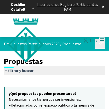
Decidim
Inscripciones Registro Participantes
-
Calafell
PAM
Menú
Entra
Menú p
Presupuestos Participativos 2020
/
Propuestas
Propuestas
Filtrar y buscar
Saltar el mapa
Leaflet
|
©
HERE maps
9
El siguiente elemento es un mapa que presenta los componentes 
+
¿Qué propuestas pueden presentarse?
−
Necesariamente tienen que ser inversiones.
–Relacionadas con el espacio público o la mejora de