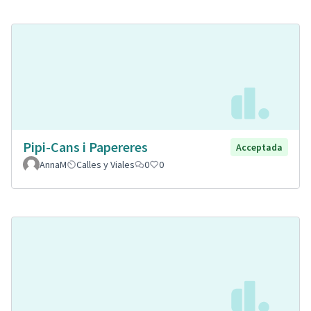
Pipi-Cans i Papereres
Acceptada
AnnaM
Calles y Viales
0
0