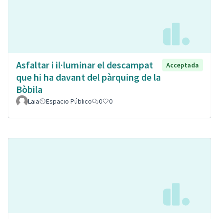
Asfaltar i il·luminar el descampat
Acceptada
que hi ha davant del pàrquing de la
Bòbila
Laia
Espacio Público
0
0