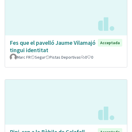
Fes que el pavelló Jaume Vilamajó
Acceptada
tingui identitat
Marc FR
Segur
Pistas Deportivas
0
0
Pipi-can a la Bòbila de Calafell
Acceptada