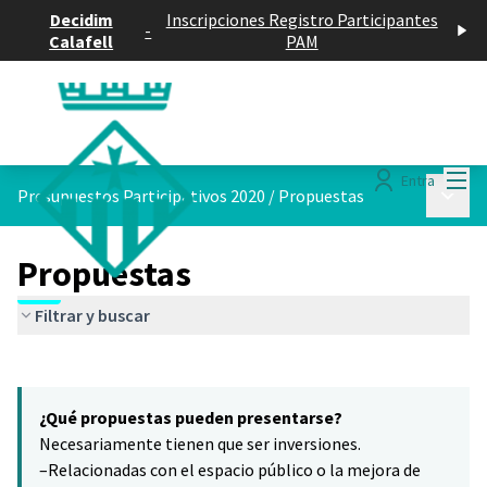
Decidim
Inscripciones Registro Participantes
-
Calafell
PAM
Menú
Entra
Menú p
Presupuestos Participativos 2020
/
Propuestas
Propuestas
Filtrar y buscar
Saltar el mapa
Leaflet
|
©
HERE maps
6
El siguiente elemento es un mapa que presenta los componentes 
+
¿Qué propuestas pueden presentarse?
−
Necesariamente tienen que ser inversiones.
–Relacionadas con el espacio público o la mejora de