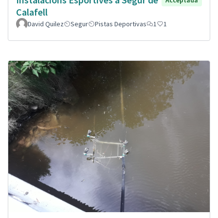
Acceptada
Calafell
David Quilez
Segur
Pistas Deportivas
1
1