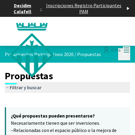
Decidim
Inscripciones Registro Participantes
-
Calafell
PAM
Menú
Entra
Menú p
Presupuestos Participativos 2020
/
Propuestas
Propuestas
Filtrar y buscar
Saltar el mapa
Leaflet
|
©
HERE maps
2
El siguiente elemento es un mapa que presenta los componentes 
+
¿Qué propuestas pueden presentarse?
−
Necesariamente tienen que ser inversiones.
–Relacionadas con el espacio público o la mejora de