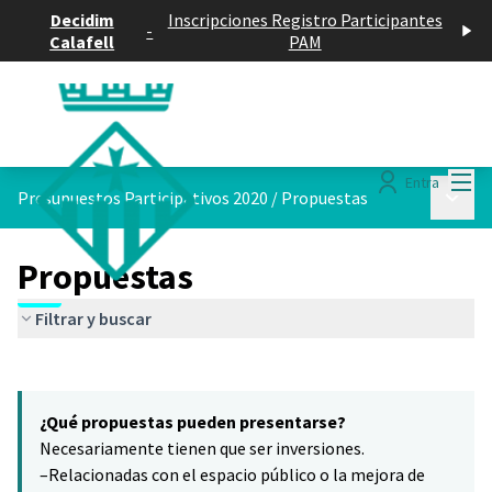
Decidim
Inscripciones Registro Participantes
-
Calafell
PAM
Menú
Entra
Menú p
Presupuestos Participativos 2020
/
Propuestas
Propuestas
Filtrar y buscar
Saltar el mapa
Leaflet
|
©
HERE maps
El siguiente elemento es un mapa que presenta los componentes 
+
¿Qué propuestas pueden presentarse?
−
Necesariamente tienen que ser inversiones.
–Relacionadas con el espacio público o la mejora de