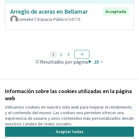
Arreglo de aceras en Bellamar
Acceptada
Lonneke
Espacio Público
0
0
1
2
3
Resultados por página:
25
Ver todas las propuestas retiradas
Información sobre las cookies utilizadas en la página
web
Utilizamos cookies en nuestro sitio web para mejorar el rendimiento
Términos y condiciones de uso
y el contenido del mismo. Las cookies nos permiten ofrecer una
Configuración de cookies
experiencia de usuario y unos contenidos más personalizados desde
Decidim Calafell en X
Decidim Calafell en Facebook
Decidim Calafell en YouTube
Decidim Calafell en GitHub
nuestros canales de redes sociales.
(Enlace externo)
(Enlace externo)
(Enlace externo)
(Enlace externo)
Aceptar todas