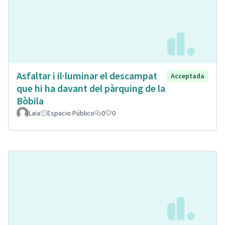
Asfaltar i il·luminar el descampat
Acceptada
que hi ha davant del pàrquing de la
Bòbila
Laia
Espacio Público
0
0