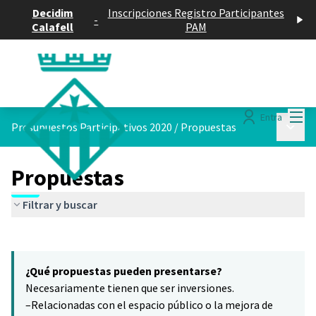
Decidim
Inscripciones Registro Participantes
-
Calafell
PAM
Menú
Entra
Menú p
Presupuestos Participativos 2020
/
Propuestas
Propuestas
Filtrar y buscar
Saltar el mapa
Leaflet
|
©
HERE maps
8
El siguiente elemento es un mapa que presenta los componentes 
+
¿Qué propuestas pueden presentarse?
−
Necesariamente tienen que ser inversiones.
–Relacionadas con el espacio público o la mejora de