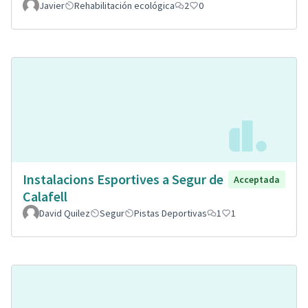
Javier
Rehabilitación ecológica
2
0
Instalacions Esportives a Segur de
Acceptada
Calafell
David Quilez
Segur
Pistas Deportivas
1
1