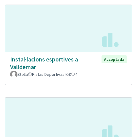
Instal·lacions esportives a
Acceptada
Valldemar
Stella
Pistas Deportivas
8
4