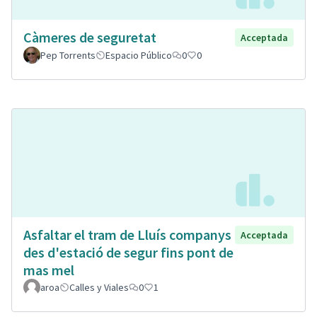
Càmeres de seguretat
Acceptada
Pep Torrents
Espacio Público
0
0
Asfaltar el tram de Lluís companys
Acceptada
des d'estació de segur fins pont de
mas mel
aroa
Calles y Viales
0
1