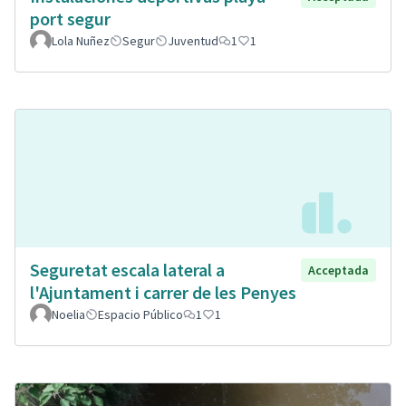
port segur
Lola Nuñez
Segur
Juventud
1
1
Seguretat escala lateral a
Acceptada
l'Ajuntament i carrer de les Penyes
Noelia
Espacio Público
1
1