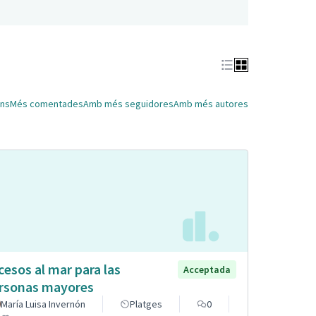
ns
Més comentades
Amb més seguidores
Amb més autores
cesos al mar para las
Acceptada
rsonas mayores
María Luisa Invernón
Platges
0