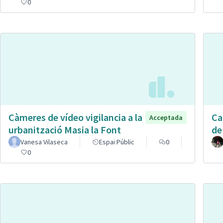
0
Càmeres de vídeo vigilancia a la
Ca
Acceptada
urbanització Masia la Font
de
Vanesa Vilaseca
Espai Públic
0
0