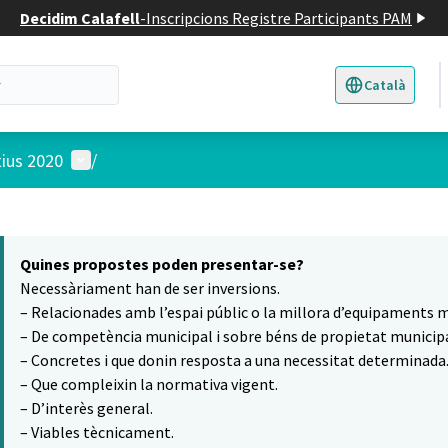
Decidim Calafell
-
Inscripcions Registre Participants PAM
Català
Triar la llengua
E
Menú d'usuari
tius 2020
/
 el mapa
8
t element és un mapa que presenta els components d'aquesta pàgina
Quines propostes poden presentar-se?
Necessàriament han de ser inversions.
– Relacionades amb l’espai públic o la millora d’equipaments m
– De competència municipal i sobre béns de propietat municipa
– Concretes i que donin resposta a una necessitat determinada
– Que compleixin la normativa vigent.
– D’interès general.
– Viables tècnicament.