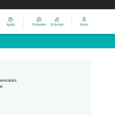
legir el idioma
Ajuda
Trobades
Activitat
Entra
Leaflet
|
©
HERE maps
 com a punts al mapa. L'element es pot fer servir amb un lector 
unicipals.
l.
.