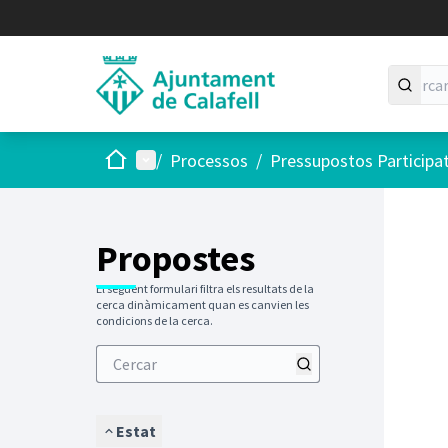
Inici
Menú principal
/
Processos
/
Pressupostos Participa
Saltar
El següen
+
−
Propostes
El següent formulari filtra els resultats de la
cerca dinàmicament quan es canvien les
condicions de la cerca.
Estat