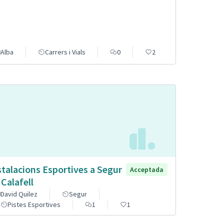
Alba
Carrers i Vials
0
2
stalacions Esportives a Segur
Acceptada
 Calafell
David Quilez
Segur
Pistes Esportives
1
1