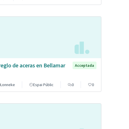
reglo de aceras en Bellamar
Acceptada
Lonneke
Espai Públic
0
0