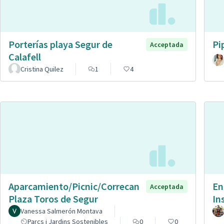
Porterías playa Segur de
Pi
Acceptada
Calafell
Cristina Quilez
1
4
Aparcamiento/Picnic/Correcan
En
Acceptada
Plaza Toros de Segur
In
Vanessa Salmerón Montava
Parcs i Jardins Sostenibles
0
0