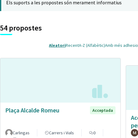
Els suports a les propostes són merament informatius
54 propostes
Aleatori
Recent
A-Z (Alfabètic)
Amb més adhesio
Plaça Alcalde Romeu
Acceptada
Ac
pe
Carlingas
Carrers i Vials
0