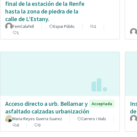
final de la estación de la Renfe
hasta la zona de piedra de la
calle de L’Estany.
FemCalafell
Espai Públic
1
1
Acceso directo a urb. Bellamar y
In
Acceptada
asfaltado calzadas urbanización
de
Maria Reyes Guerra Suarez
Carrers i Vials
0
0