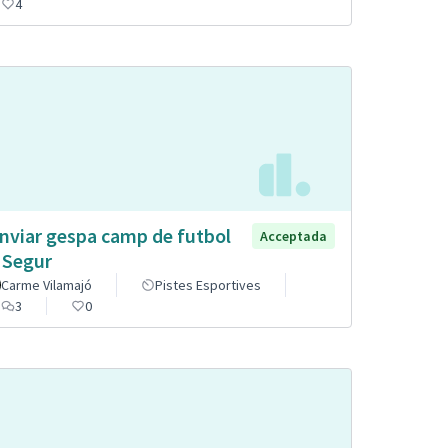
4
nviar gespa camp de futbol
Acceptada
 Segur
Carme Vilamajó
Pistes Esportives
3
0