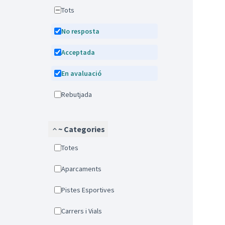
Tots
No resposta
Acceptada
En avaluació
Rebutjada
~ Categories
Totes
Aparcaments
Pistes Esportives
Carrers i Vials