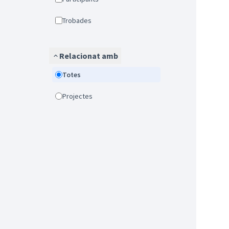
Trobades
Relacionat amb
Totes
Projectes