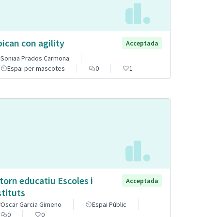
pican con agility
Acceptada
Soniaa Prados Carmona
Espai per mascotes
0
1
torn educatiu Escoles i
Acceptada
stituts
Oscar Garcia Gimeno
Espai Públic
0
0