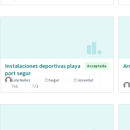
Instalaciones deportivas playa
Ar
Acceptada
port segur
Lola Nuñez
Segur
Joventut
1
1