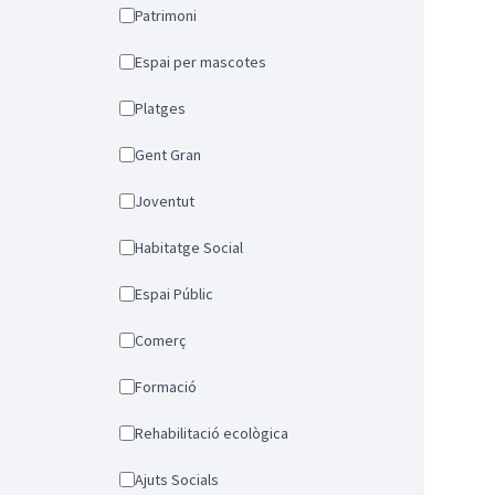
Patrimoni
Espai per mascotes
Platges
Gent Gran
Joventut
Habitatge Social
Espai Públic
Comerç
Formació
Rehabilitació ecològica
Ajuts Socials