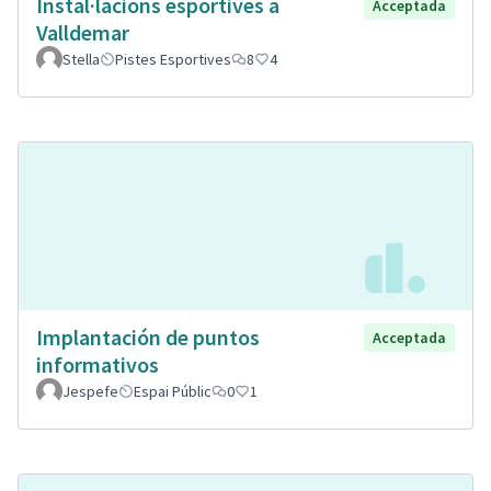
Instal·lacions esportives a
Acceptada
Valldemar
Stella
Pistes Esportives
8
4
Implantación de puntos
Acceptada
informativos
Jespefe
Espai Públic
0
1