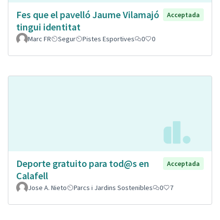
Fes que el pavelló Jaume Vilamajó
Acceptada
tingui identitat
Marc FR
Segur
Pistes Esportives
0
0
Deporte gratuito para tod@s en
Acceptada
Calafell
Jose A. Nieto
Parcs i Jardins Sostenibles
0
7