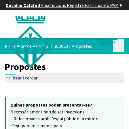
Decidim Calafell
-
Inscripcions Registre Participants PAM
Menú
Entra
Menú p
Pressupostos Participatius 2020
/
Propostes
Propostes
Filtrar i cercar
Saltar el mapa
Leaflet
|
©
HERE maps
16
El següent element és un mapa que presenta els components d'aq
+
Quines propostes poden presentar-se?
−
Necessàriament han de ser inversions.
– Relacionades amb l’espai públic o la millora
d’equipaments municipals.