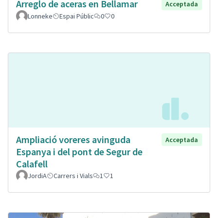
Arreglo de aceras en Bellamar
Acceptada
Lonneke
Espai Públic
0
0
Ampliació voreres avinguda
Acceptada
Espanya i del pont de Segur de
Calafell
JordiA
Carrers i Vials
1
1