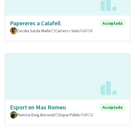
Papereres a Calafell
Acceptada
Cecilia Sarda Mañe
Carrers i Vials
0
0
Esport en Mas Romeu
Acceptada
Patricia Doig Boronat
Espai Públic
0
1