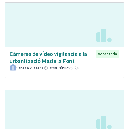
Càmeres de vídeo vigilancia a la
Acceptada
urbanització Masia la Font
Vanesa Vilaseca
Espai Públic
0
0