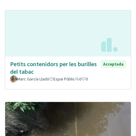
Petits contenidors per les burilles
Acceptada
del tabac
Marc García Lladó
Espai Públic
0
0