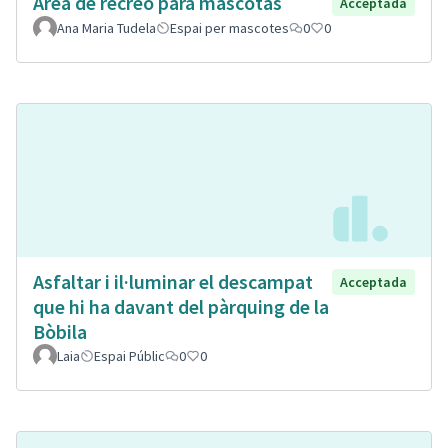
Área de recreo para mascotas
Acceptada
Ana Maria Tudela
Espai per mascotes
0
0
Asfaltar i il·luminar el descampat
Acceptada
que hi ha davant del pàrquing de la
Bòbila
Laia
Espai Públic
0
0