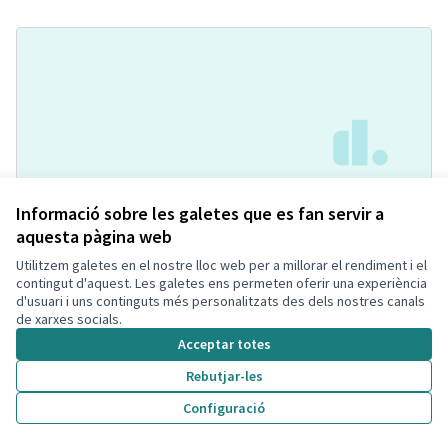
Acceso directo a urb. Bellamar y
Acceptada
Informació sobre les galetes que es fan servir a
asfaltado calzadas urbanización
aquesta pàgina web
Maria Reyes Guerra Suarez
Carrers i Vials
0
0
Utilitzem galetes en el nostre lloc web per a millorar el rendiment i el
contingut d'aquest. Les galetes ens permeten oferir una experiència
d'usuari i uns continguts més personalitzats des dels nostres canals
de xarxes socials.
Acceptar totes
Rebutjar-les
Configuració