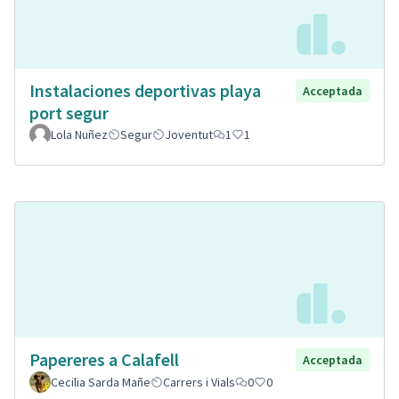
Instalaciones deportivas playa
Acceptada
port segur
Lola Nuñez
Segur
Joventut
1
1
Papereres a Calafell
Acceptada
Cecilia Sarda Mañe
Carrers i Vials
0
0