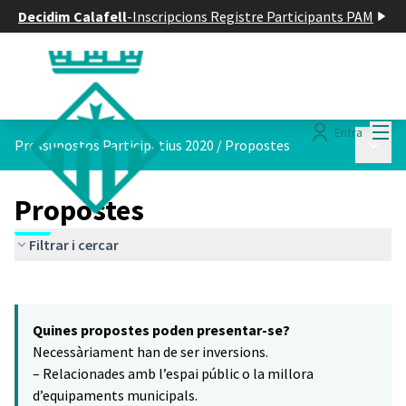
Decidim Calafell
-
Inscripcions Registre Participants PAM
Menú
Entra
Menú p
Pressupostos Participatius 2020
/
Propostes
Propostes
Filtrar i cercar
Saltar el mapa
Leaflet
|
©
HERE maps
El següent element és un mapa que presenta els components d'aq
+
Quines propostes poden presentar-se?
−
Necessàriament han de ser inversions.
– Relacionades amb l’espai públic o la millora
d’equipaments municipals.