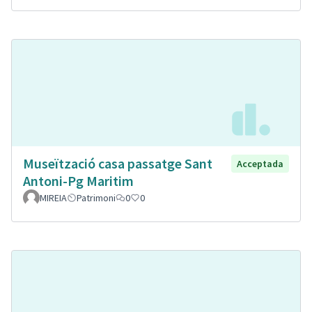
Museïtzació casa passatge Sant
Acceptada
Antoni-Pg Maritim
MIREIA
Patrimoni
0
0