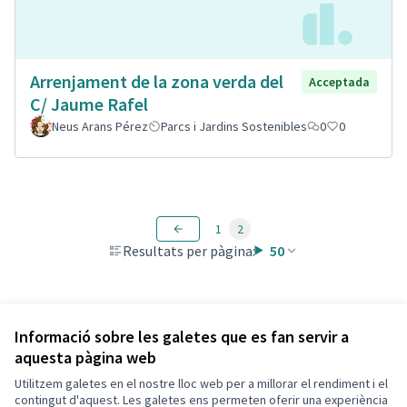
Arrenjament de la zona verda del
Acceptada
C/ Jaume Rafel
Neus Arans Pérez
Parcs i Jardins Sostenibles
0
0
1
2
Resultats per pàgina:
50
Veure totes les propostes retirades
Informació sobre les galetes que es fan servir a
aquesta pàgina web
Utilitzem galetes en el nostre lloc web per a millorar el rendiment i el
Termes i condicions d'ús
contingut d'aquest. Les galetes ens permeten oferir una experiència
Configuració de les galetes