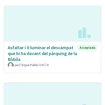
Asfaltar i il·luminar el descampat
Acceptada
que hi ha davant del pàrquing de la
Bòbila
Laia
Espai Públic
0
0