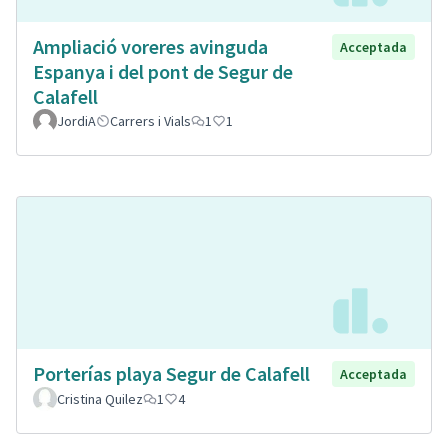
Ampliació voreres avinguda
Acceptada
Espanya i del pont de Segur de
Calafell
JordiA
Carrers i Vials
1
1
Porterías playa Segur de Calafell
Acceptada
Cristina Quilez
1
4