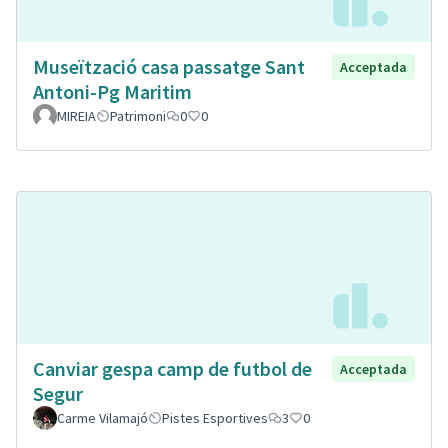
Museïtzació casa passatge Sant
Acceptada
Antoni-Pg Maritim
MIREIA
Patrimoni
0
0
Canviar gespa camp de futbol de
Acceptada
Segur
Carme Vilamajó
Pistes Esportives
3
0