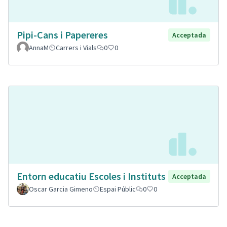
Pipi-Cans i Papereres
Acceptada
AnnaM
Carrers i Vials
0
0
Entorn educatiu Escoles i Instituts
Acceptada
Oscar Garcia Gimeno
Espai Públic
0
0