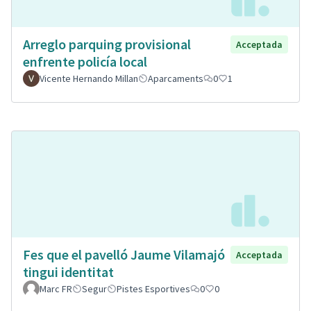
Arreglo parquing provisional
Acceptada
enfrente policía local
Vicente Hernando Millan
Aparcaments
0
1
Fes que el pavelló Jaume Vilamajó
Acceptada
tingui identitat
Marc FR
Segur
Pistes Esportives
0
0