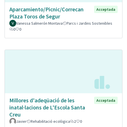
Aparcamiento/Picnic/Correcan
Acceptada
Plaza Toros de Segur
Vanessa Salmerón Montava
Parcs i Jardins Sostenibles
0
0
Millores d'adeqüació de les
Acceptada
inatal·lacions de L'Escola Santa
Creu
Javier
Rehabilitació ecològica
2
0