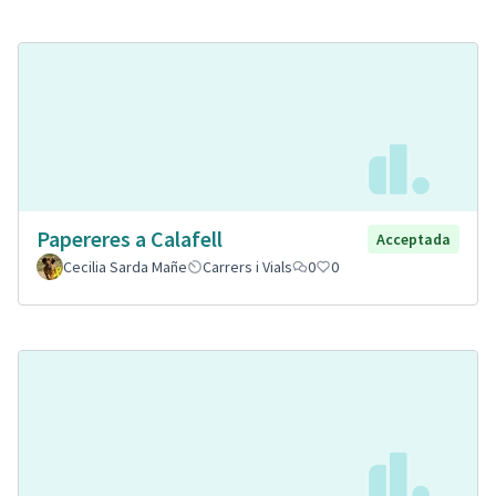
Papereres a Calafell
Acceptada
Cecilia Sarda Mañe
Carrers i Vials
0
0