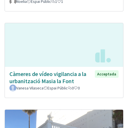
Noelia
Espai Públic
1
1
Càmeres de vídeo vigilancia a la
Acceptada
urbanització Masia la Font
Vanesa Vilaseca
Espai Públic
0
0