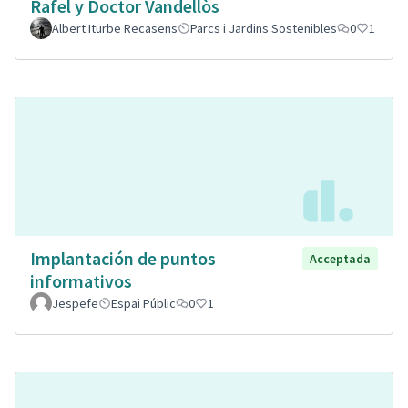
Rafel y Doctor Vandellòs
Albert Iturbe Recasens
Parcs i Jardins Sostenibles
0
1
Implantación de puntos
Acceptada
informativos
Jespefe
Espai Públic
0
1