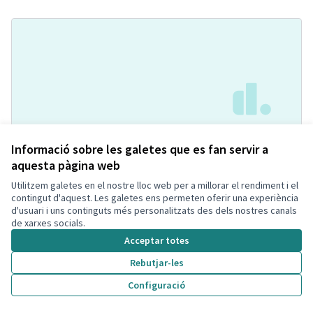
Pipican con agility
Acceptada
Informació sobre les galetes que es fan servir a
Soniaa Prados Carmona
Espai per mascotes
0
1
aquesta pàgina web
Utilitzem galetes en el nostre lloc web per a millorar el rendiment i el
contingut d'aquest. Les galetes ens permeten oferir una experiència
d'usuari i uns continguts més personalitzats des dels nostres canals
de xarxes socials.
Acceptar totes
Rebutjar-les
Configuració