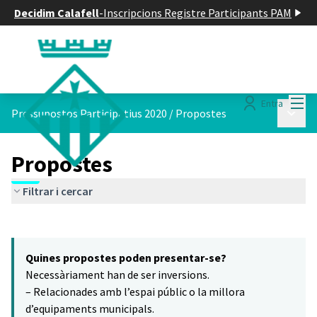
Decidim Calafell
-
Inscripcions Registre Participants PAM
Menú
Entra
Menú p
Pressupostos Participatius 2020
/
Propostes
Propostes
Filtrar i cercar
Saltar el mapa
Leaflet
|
©
HERE maps
16
El següent element és un mapa que presenta els components d'aq
+
Quines propostes poden presentar-se?
−
Necessàriament han de ser inversions.
– Relacionades amb l’espai públic o la millora
d’equipaments municipals.