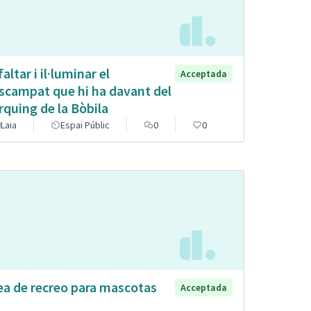
altar i il·luminar el
Acceptada
scampat que hi ha davant del
rquing de la Bòbila
Laia
Espai Públic
0
0
ea de recreo para mascotas
Acceptada