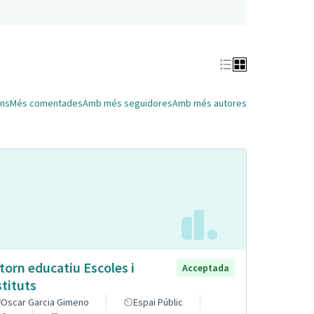
ns
Més comentades
Amb més seguidores
Amb més autores
torn educatiu Escoles i
Acceptada
stituts
Oscar Garcia Gimeno
Espai Públic