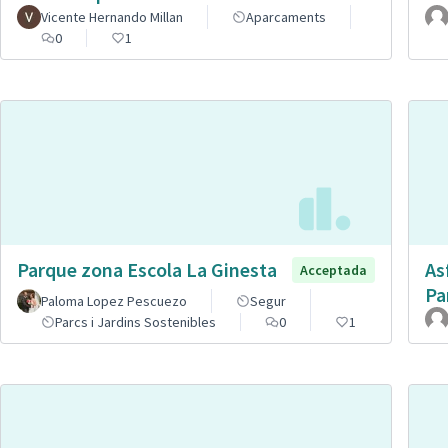
Vicente Hernando Millan
Aparcaments
0
1
Parque zona Escola La Ginesta
As
Acceptada
Pa
Paloma Lopez Pescuezo
Segur
Parcs i Jardins Sostenibles
0
1