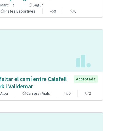
Marc FR
Segur
Pistes Esportives
0
0
faltar el camí entre Calafell
Acceptada
rk i Valldemar
Alba
Carrers i Vials
0
2