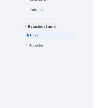
Trobades
Relacionat amb
Totes
Projectes