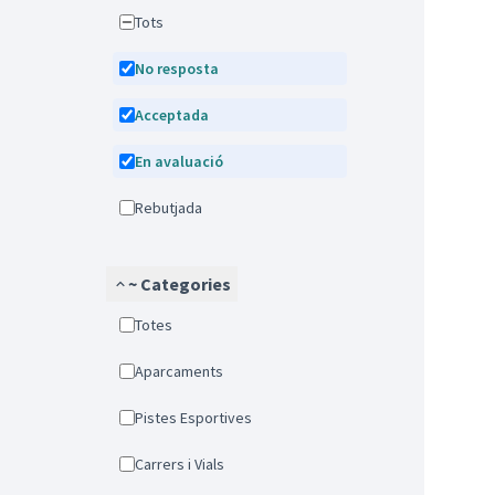
Tots
No resposta
Acceptada
En avaluació
Rebutjada
~ Categories
Totes
Aparcaments
Pistes Esportives
Carrers i Vials