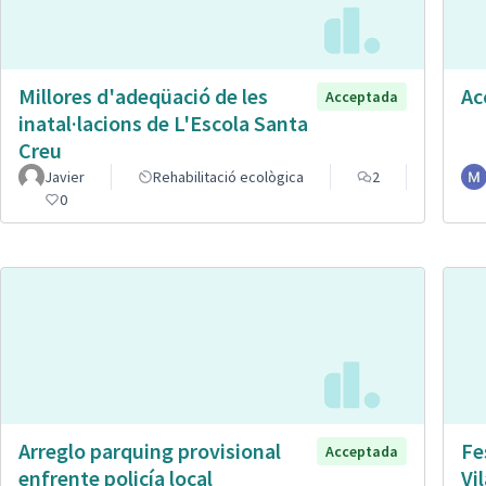
Millores d'adeqüació de les
Ac
Acceptada
inatal·lacions de L'Escola Santa
Creu
Javier
Rehabilitació ecològica
2
0
Arreglo parquing provisional
Fe
Acceptada
enfrente policía local
Vi