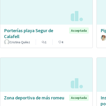
Porterías playa Segur de
Pi
Acceptada
Calafell
Cristina Quilez
1
4
Zona deportiva de más romeu
In
Acceptada
po