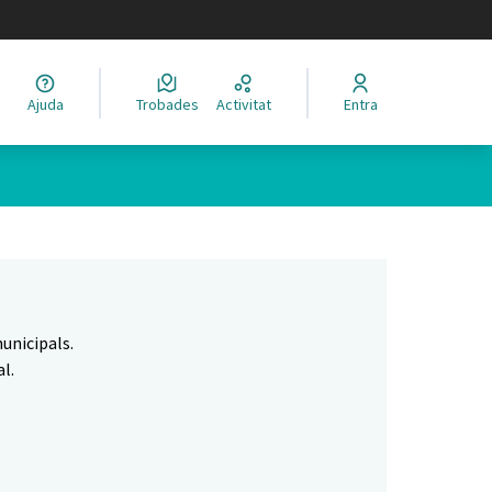
legir el idioma
Ajuda
Trobades
Activitat
Entra
Leaflet
|
©
HERE maps
 com a punts al mapa. L'element es pot fer servir amb un lector 
unicipals.
l.
.