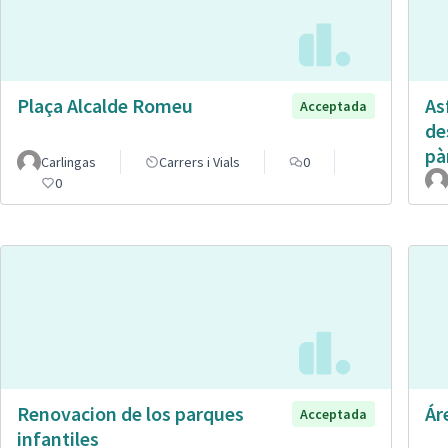
Plaça Alcalde Romeu
Asf
Acceptada
de
pà
Carlingas
Carrers i Vials
0
0
Renovacion de los parques
Ár
Acceptada
infantiles