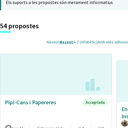
Els suports a les propostes són merament informatius
54 propostes
Aleatori
Recent
A-Z (Alfabètic)
Amb més adhesio
Pipi-Cans i Papereres
Acceptada
En
In