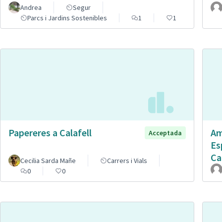
Andrea
Segur
Parcs i Jardins Sostenibles
1
1
Papereres a Calafell
Am
Acceptada
Es
Ca
Cecilia Sarda Mañe
Carrers i Vials
0
0