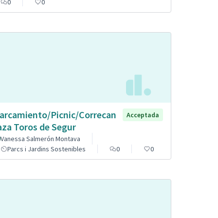
0
0
arcamiento/Picnic/Correcan
Acceptada
aza Toros de Segur
Vanessa Salmerón Montava
Parcs i Jardins Sostenibles
0
0