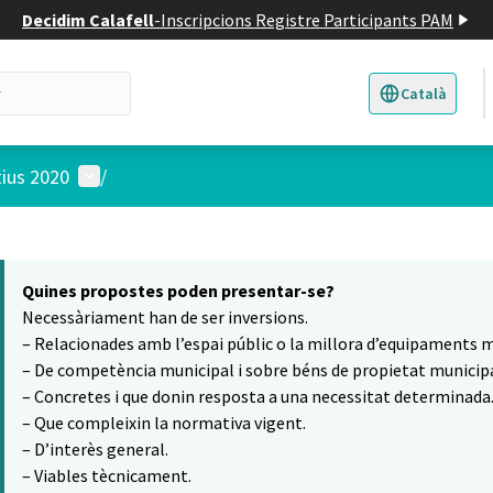
Decidim Calafell
-
Inscripcions Registre Participants PAM
Català
Triar la llengua
E
Menú d'usuari
tius 2020
/
 el mapa
6
t element és un mapa que presenta els components d'aquesta pàgina
Quines propostes poden presentar-se?
Necessàriament han de ser inversions.
– Relacionades amb l’espai públic o la millora d’equipaments m
– De competència municipal i sobre béns de propietat municipa
– Concretes i que donin resposta a una necessitat determinada
– Que compleixin la normativa vigent.
– D’interès general.
– Viables tècnicament.