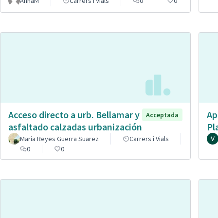
AnnaM
Carrers i Vials
0
0
Acceso directo a urb. Bellamar y
Ap
Acceptada
asfaltado calzadas urbanización
Pl
Maria Reyes Guerra Suarez
Carrers i Vials
0
0