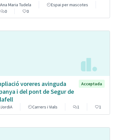
Ana Maria Tudela
Espai per mascotes
0
0
pliació voreres avinguda
Acceptada
panya i del pont de Segur de
lafell
JordiA
Carrers i Vials
1
1