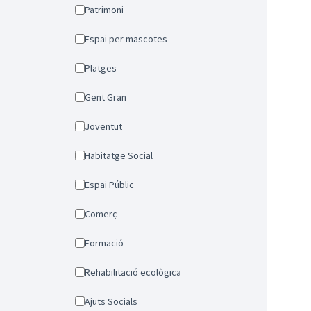
Patrimoni
Espai per mascotes
Platges
Gent Gran
Joventut
Habitatge Social
Espai Públic
Comerç
Formació
Rehabilitació ecològica
Ajuts Socials