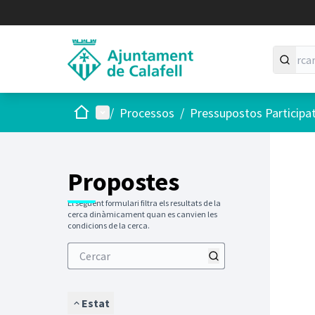
Inici
Menú principal
/
Processos
/
Pressupostos Participa
Saltar
El següen
+
−
Propostes
El següent formulari filtra els resultats de la
cerca dinàmicament quan es canvien les
condicions de la cerca.
Estat