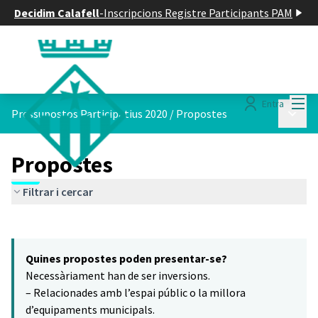
Decidim Calafell
-
Inscripcions Registre Participants PAM
Menú
Entra
Menú p
Pressupostos Participatius 2020
/
Propostes
Propostes
Filtrar i cercar
Saltar el mapa
Leaflet
|
©
HERE maps
14
El següent element és un mapa que presenta els components d'aq
+
Quines propostes poden presentar-se?
−
Necessàriament han de ser inversions.
– Relacionades amb l’espai públic o la millora
d’equipaments municipals.