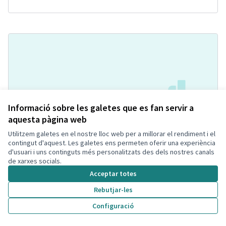
Informació sobre les galetes que es fan servir a
aquesta pàgina web
Espacio canino en el parque de la
Acceptada
Utilitzem galetes en el nostre lloc web per a millorar el rendiment i el
Casa Vella de Segur
contingut d'aquest. Les galetes ens permeten oferir una experiència
Manuel Rueda
Espai Públic
0
0
d'usuari i uns continguts més personalitzats des dels nostres canals
de xarxes socials.
Acceptar totes
Rebutjar-les
Configuració