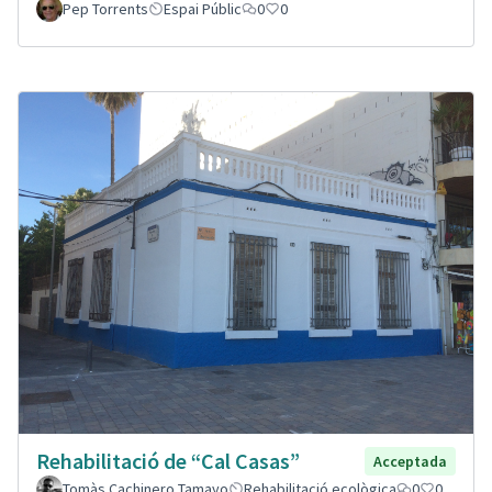
Pep Torrents
Espai Públic
0
0
Rehabilitació de “Cal Casas”
Acceptada
Tomàs Cachinero Tamayo
Rehabilitació ecològica
0
0