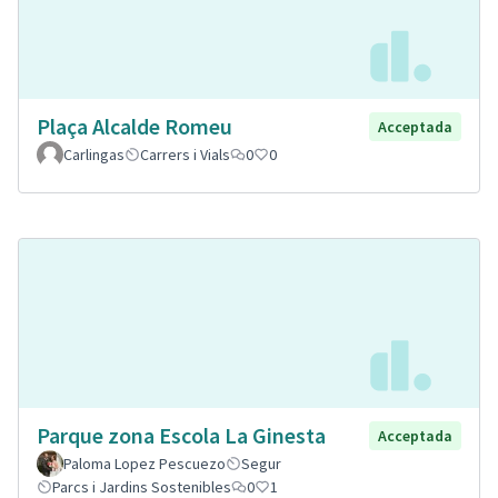
Plaça Alcalde Romeu
Acceptada
Carlingas
Carrers i Vials
0
0
Parque zona Escola La Ginesta
Acceptada
Paloma Lopez Pescuezo
Segur
Parcs i Jardins Sostenibles
0
1