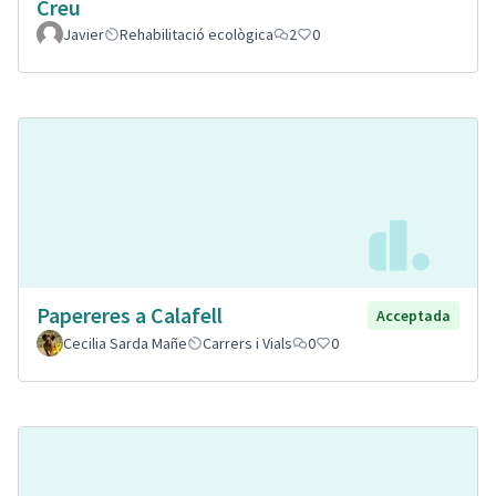
Creu
Javier
Rehabilitació ecològica
2
0
Papereres a Calafell
Acceptada
Cecilia Sarda Mañe
Carrers i Vials
0
0