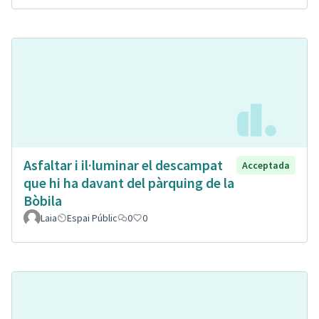
Asfaltar i il·luminar el descampat
Acceptada
que hi ha davant del pàrquing de la
Bòbila
Laia
Espai Públic
0
0