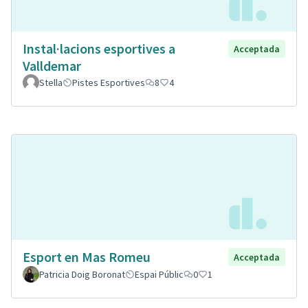
Instal·lacions esportives a
Acceptada
Valldemar
Stella
Pistes Esportives
8
4
Esport en Mas Romeu
Acceptada
Patricia Doig Boronat
Espai Públic
0
1