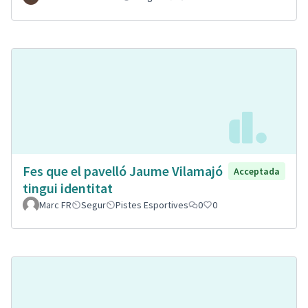
Fes que el pavelló Jaume Vilamajó
Acceptada
tingui identitat
Marc FR
Segur
Pistes Esportives
0
0