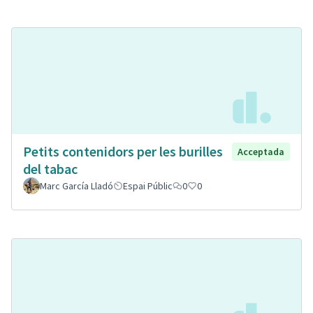
Petits contenidors per les burilles
Acceptada
del tabac
Marc García Lladó
Espai Públic
0
0